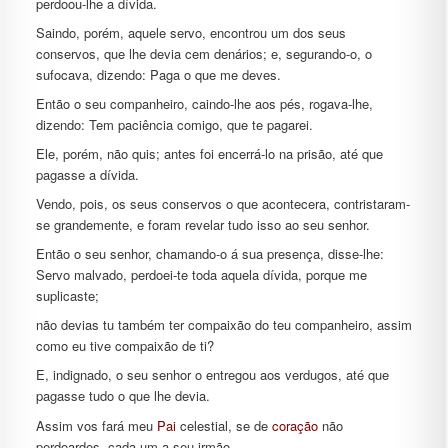
perdoou-lhe a dívida.
Saindo, porém, aquele servo, encontrou um dos seus
conservos, que lhe devia cem denários; e, segurando-o, o
sufocava, dizendo: Paga o que me deves.
Então o seu companheiro, caindo-lhe aos pés, rogava-lhe,
dizendo: Tem paciência comigo, que te pagarei.
Ele, porém, não quis; antes foi encerrá-lo na prisão, até que
pagasse a dívida.
Vendo, pois, os seus conservos o que acontecera, contristaram-
se grandemente, e foram revelar tudo isso ao seu senhor.
Então o seu senhor, chamando-o á sua presença, disse-lhe:
Servo malvado, perdoei-te toda aquela dívida, porque me
suplicaste;
não devias tu também ter compaixão do teu companheiro, assim
como eu tive compaixão de ti?
E, indignado, o seu senhor o entregou aos verdugos, até que
pagasse tudo o que lhe devia.
Assim vos fará meu
Pai
celestial, se de
coração
não
perdoardes, cada um a seu irmão.