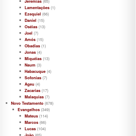
Jeremias
(65)
Lamentaçôes
(1)
Ezequiel
(66)
Daniel
(15)
Oséias
(13)
Joel
(7)
Amós
(15)
Obadias
(1)
Jonas
(4)
Miquéias
(13)
Naum
(3)
Habacuque
(4)
Sofonias
(7)
Ageu
(4)
Zacarias
(17)
Malaquias
(7)
Novo Testamento
(678)
Evangelhos
(349)
Mateus
(114)
Marcos
(66)
Lucas
(104)
João
(65)