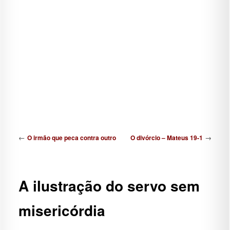
Navegação de posts
←
→
O irmão que peca contra outro
O divórcio – Mateus 19-1
A ilustração do servo sem
misericórdia