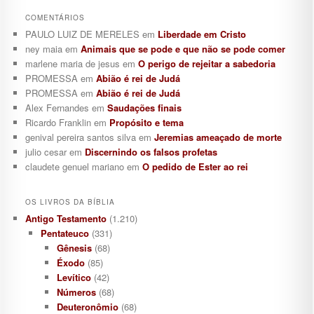
COMENTÁRIOS
PAULO LUIZ DE MERELES
em
Liberdade em Cristo
ney maia
em
Animais que se pode e que não se pode comer
marlene maria de jesus
em
O perigo de rejeitar a sabedoria
PROMESSA
em
Abião é rei de Judá
PROMESSA
em
Abião é rei de Judá
Alex Fernandes
em
Saudações finais
Ricardo Franklin
em
Propósito e tema
genival pereira santos silva
em
Jeremias ameaçado de morte
julio cesar
em
Discernindo os falsos profetas
claudete genuel mariano
em
O pedido de Ester ao rei
OS LIVROS DA BÍBLIA
Antigo Testamento
(1.210)
Pentateuco
(331)
Gênesis
(68)
Éxodo
(85)
Levítico
(42)
Números
(68)
Deuteronômio
(68)