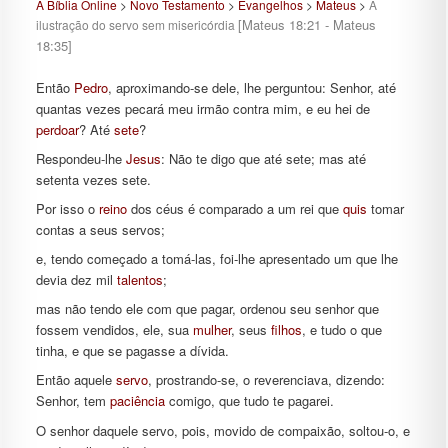
A Bíblia Online
>
Novo Testamento
>
Evangelhos
>
Mateus
>
A
[Mateus 18:21 - Mateus
ilustração do servo sem misericórdia
18:35]
Então
Pedro
, aproximando-se dele, lhe perguntou: Senhor, até
quantas vezes pecará meu irmão contra mim, e eu hei de
perdoar
? Até
sete
?
Respondeu-lhe
Jesus
: Não te digo que até sete; mas até
setenta vezes sete.
Por isso o
reino
dos céus é comparado a um rei que
quis
tomar
contas a seus servos;
e, tendo começado a tomá-las, foi-lhe apresentado um que lhe
devia dez mil
talentos
;
mas não tendo ele com que pagar, ordenou seu senhor que
fossem vendidos, ele, sua
mulher
, seus
filhos
, e tudo o que
tinha, e que se pagasse a dívida.
Então aquele
servo
, prostrando-se, o reverenciava, dizendo:
Senhor, tem
paciência
comigo, que tudo te pagarei.
O senhor daquele servo, pois, movido de compaixão, soltou-o, e