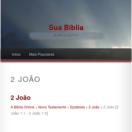
Sua Bíblia
A Bíblia Online
Menu principal
Início
Mais Populares
Pular para o conteúdo principal
Pular para o conteúdo secundário
2 JOÃO
2 João
[2
A Bíblia Online
>
Novo Testamento
>
Epístolas
>
2 João
>
2 João
João 1:1 - 2 João 1:3]