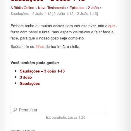
A Bíblia Online
>
Novo Testamento
>
Epístolas
>
2 João
>
[2 João 1:12 - 2 João 1:13]
Saudações – 2 João 1-12
Embora tenha eu muitas coisas para vos escrever, não o
quis
fazer com papel e tinta; mas espero visitar-vos e falar face a
face, para que o nosso gozo seja completo.
Saúdam-te os
filhos
de tua irmã, a eleita.
Você também pode gostar:
Saudações – 3 João 1-13
3 João
Saudações
Pesquisar
Ex: parábola, Lucas 1:26