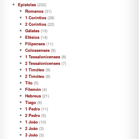
Epístolas
(232)
Romanos
(31)
1 Coríntios
(28)
2 Coríntios
(22)
Gálatas
(13)
Efésios
(14)
Filipenses
(11)
Colossenses
(9)
1 Tessalonicenses
(8)
2 Tessalonicenses
(7)
1 Timóteo
(9)
2 Timóteo
(8)
Tito
(5)
Filemón
(4)
Hebreus
(21)
Tiago
(6)
1 Pedro
(11)
2 Pedro
(5)
1 João
(10)
2 João
(3)
3 João
(3)