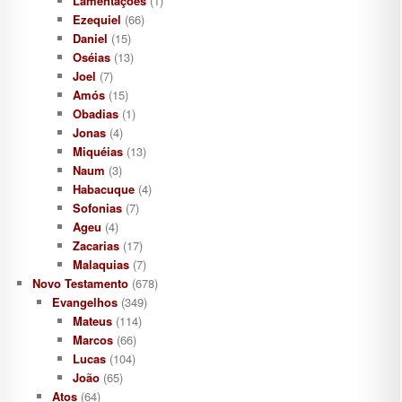
Lamentaçôes
(1)
Ezequiel
(66)
Daniel
(15)
Oséias
(13)
Joel
(7)
Amós
(15)
Obadias
(1)
Jonas
(4)
Miquéias
(13)
Naum
(3)
Habacuque
(4)
Sofonias
(7)
Ageu
(4)
Zacarias
(17)
Malaquias
(7)
Novo Testamento
(678)
Evangelhos
(349)
Mateus
(114)
Marcos
(66)
Lucas
(104)
João
(65)
Atos
(64)