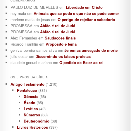
COMENTÁRIOS
PAULO LUIZ DE MERELES
em
Liberdade em Cristo
ney maia
em
Animais que se pode e que não se pode comer
marlene maria de jesus
em
O perigo de rejeitar a sabedoria
PROMESSA
em
Abião é rei de Judá
PROMESSA
em
Abião é rei de Judá
Alex Fernandes
em
Saudações finais
Ricardo Franklin
em
Propósito e tema
genival pereira santos silva
em
Jeremias ameaçado de morte
julio cesar
em
Discernindo os falsos profetas
claudete genuel mariano
em
O pedido de Ester ao rei
OS LIVROS DA BÍBLIA
Antigo Testamento
(1.210)
Pentateuco
(331)
Gênesis
(68)
Éxodo
(85)
Levítico
(42)
Números
(68)
Deuteronômio
(68)
Livros Históricos
(397)