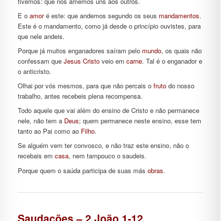
tivemos: que nos amemos uns aos outros.
E o
amor
é este: que andemos segundo os seus
mandamentos
.
Este é o mandamento, como já desde o princípio ouvistes, para
que nele andeis.
Porque já muitos enganadores saíram pelo
mundo
, os quais não
confessam que
Jesus
Cristo
veio em
carne
. Tal é o enganador e
o anticristo.
Olhai por vós mesmos, para que não percais o
fruto
do nosso
trabalho, antes recebeis plena recompensa.
Todo aquele que vai além do ensino de Cristo e não permanece
nele, não tem a
Deus
; quem permanece neste ensino, esse tem
tanto ao Pai como ao
Filho
.
Se alguém vem ter convosco, e não traz este ensino, não o
recebais em
casa
, nem tampouco o saudeis.
Porque quem o saúda participa de suas más
obras
.
Saudações – 2 João 1-12