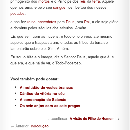
primogênito dos
mortos
e o Príncipe dos
reis
da
terra
. Âquele
que nos ama, e pelo seu
sangue
nos libertou dos nossos
pecados
,
e nos fez
reino
,
sacerdotes
para
Deus
, seu
Pai
, a ele seja glória
e domínio pelos séculos dos séculos. Amém.
Eis que vem com as nuvens, e todo olho o verá, até mesmo
aqueles que o traspassaram; e todas as tribos da terra se
lamentarão sobre ele. Sim. Amém.
Eu sou o Alfa e o èmega, diz o Senhor Deus, aquele que é, e
que era, e que há de vir, o Todo-Poderoso.
Você também pode gostar:
A multidão de vestes brancas
Cântico de vitória no céu
A condenação de Satanás
Os sete anjos com as sete pragas
Navegação de posts
…continuar:
→
A visão do Filho do Homem
← Anterior:
Introdução