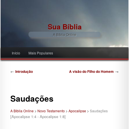
Sua Bíblia
A Bíblia Online
Menu principal
Início
Mais Populares
Pular para o conteúdo principal
Pular para o conteúdo secundário
Navegação de posts
←
→
Introdução
A visão do Filho do Homem
Saudações
A Bíblia Online
>
Novo Testamento
>
Apocalipse
>
Saudações
[Apocalipse 1:4 - Apocalipse 1:8]