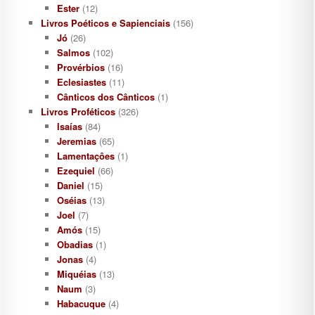
Ester
(12)
Livros Poéticos e Sapienciais
(156)
Jó
(26)
Salmos
(102)
Provérbios
(16)
Eclesiastes
(11)
Cânticos dos Cânticos
(1)
Livros Proféticos
(326)
Isaías
(84)
Jeremias
(65)
Lamentaçôes
(1)
Ezequiel
(66)
Daniel
(15)
Oséias
(13)
Joel
(7)
Amós
(15)
Obadias
(1)
Jonas
(4)
Miquéias
(13)
Naum
(3)
Habacuque
(4)