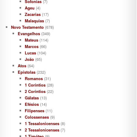
Sofonias
(7)
Ageu
(4)
Zacarias
(17)
Malaquias
(7)
Novo Testamento
(678)
Evangelhos
(349)
Mateus
(114)
Marcos
(66)
Lucas
(104)
João
(65)
Atos
(64)
Epístolas
(232)
Romanos
(31)
1 Coríntios
(28)
2 Coríntios
(22)
Gálatas
(13)
Efésios
(14)
Filipenses
(11)
Colossenses
(9)
1 Tessalonicenses
(8)
2 Tessalonicenses
(7)
1 Timóteo
(9)