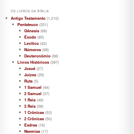
OS LIVROS DA BÍBLIA
Antigo Testamento
(1.210)
Pentateuco
(331)
Gênesis
(68)
Éxodo
(85)
Levítico
(42)
Números
(68)
Deuteronômio
(68)
Livros Históricos
(397)
Josué
(27)
Juízes
(29)
Rute
(5)
1 Samuel
(44)
2 Samuel
(37)
1 Reis
(49)
2 Reis
(58)
1 Crônicas
(53)
2 Crônicas
(50)
Esdras
(16)
Neemias
(17)