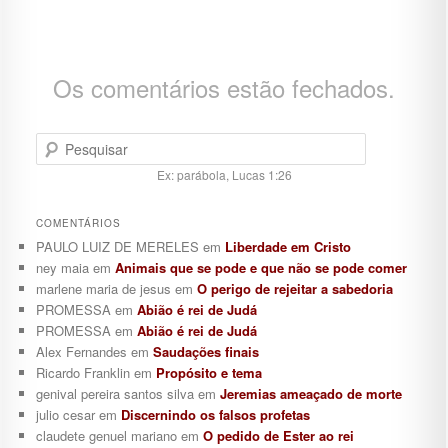
Os comentários estão fechados.
Pesquisar
Ex: parábola, Lucas 1:26
COMENTÁRIOS
PAULO LUIZ DE MERELES
em
Liberdade em Cristo
ney maia
em
Animais que se pode e que não se pode comer
marlene maria de jesus
em
O perigo de rejeitar a sabedoria
PROMESSA
em
Abião é rei de Judá
PROMESSA
em
Abião é rei de Judá
Alex Fernandes
em
Saudações finais
Ricardo Franklin
em
Propósito e tema
genival pereira santos silva
em
Jeremias ameaçado de morte
julio cesar
em
Discernindo os falsos profetas
claudete genuel mariano
em
O pedido de Ester ao rei