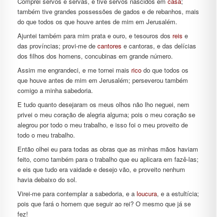
Comprei servos e servas, e tive servos nascidos em
casa
;
também tive grandes possessões de gados e de rebanhos, mais
do que todos os que houve antes de mim em Jerusalém.
Ajuntei também para mim prata e ouro, e tesouros dos
reis
e
das províncias; provi-me de
cantores
e cantoras, e das delícias
dos filhos dos homens, concubinas em grande número.
Assim me engrandeci, e me tornei mais
rico
do que todos os
que houve antes de mim em Jerusalém; perseverou também
comigo a minha sabedoria.
E tudo quanto desejaram os meus olhos não lho neguei, nem
privei o meu coração de alegria alguma; pois o meu coração se
alegrou por todo o meu trabalho, e isso foi o meu proveito de
todo o meu trabalho.
Então olhei eu para todas as obras que as minhas mãos haviam
feito, como também para o trabalho que eu aplicara em fazê-las;
e eis que tudo era vaidade e desejo vão, e proveito nenhum
havia debaixo do sol.
Virei-me para contemplar a sabedoria, e a
loucura
, e a estultícia;
pois que fará o homem que seguir ao rei? O mesmo que já se
fez!