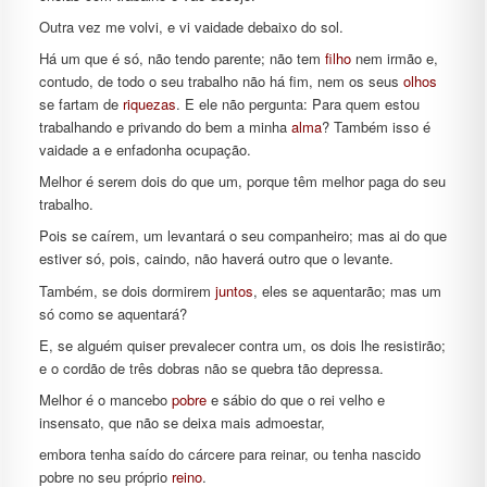
Outra vez me volvi, e vi vaidade debaixo do sol.
Há um que é só, não tendo parente; não tem
filho
nem irmão e,
contudo, de todo o seu trabalho não há fim, nem os seus
olhos
se fartam de
riquezas
. E ele não pergunta: Para quem estou
trabalhando e privando do bem a minha
alma
? Também isso é
vaidade a e enfadonha ocupação.
Melhor é serem dois do que um, porque têm melhor paga do seu
trabalho.
Pois se caírem, um levantará o seu companheiro; mas ai do que
estiver só, pois, caindo, não haverá outro que o levante.
Também, se dois dormirem
juntos
, eles se aquentarão; mas um
só como se aquentará?
E, se alguém quiser prevalecer contra um, os dois lhe resistirão;
e o cordão de três dobras não se quebra tão depressa.
Melhor é o mancebo
pobre
e sábio do que o rei velho e
insensato, que não se deixa mais admoestar,
embora tenha saído do cárcere para reinar, ou tenha nascido
pobre no seu próprio
reino
.