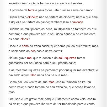
superior que o vigia; e há mais altos ainda sobre eles.
O proveito da
terra
é para todos; até o rei se serve do campo.
Quem ama o
dinheiro
não se fartará de dinheiro; nem o que ama
a riqueza se fartará do ganho; também isso é
vaidade
.
Quando se multiplicam os bens, multiplicam-se também os que
comem; e que proveito tem o seu dono senão o de vê-los com
os seus
olhos
?
Doce é o
sono
do trabalhador, quer coma pouco quer muito; mas
a saciedade do
rico
não o deixa dormir.
Há um grave
mal
que vi debaixo do
sol
:
riquezas
foram
guardadas por seu donó para o seu próprio dano;
e as mesmas riquezas se perderam por qualquer má aventura; e
havendo algum
filho
nada fica na sua mão.
Como saiu do ventre de sua
mãe
, assim também se irá, nu
como veio; e nada tomará do seu trabalho, que possa levar na
mão.
Ora isso é um grave mal; porque justamente como veio, assim
há de ir; e que proveito lhe vem de ter trabalhado para o vento,