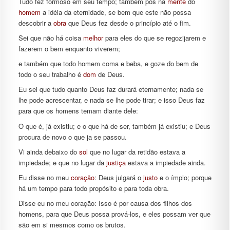
Tudo fez formoso em seu tempo; também pôs na
mente
do
homem
a idéia da eternidade, se bem que este não possa
descobrir a
obra
que Deus fez desde o princípio até o fim.
Sei que não há coisa
melhor
para eles do que se regozijarem e
fazerem o bem enquanto viverem;
e também que todo homem coma e beba, e goze do bem de
todo o seu trabalho é
dom
de Deus.
Eu sei que tudo quanto Deus faz durará eternamente; nada se
lhe pode acrescentar, e nada se lhe pode tirar; e isso Deus faz
para que os homens temam diante dele:
O que é, já existiu; e o que há de ser, também já existiu; e Deus
procura de novo o que ja se passou.
Vi ainda debaixo do
sol
que no lugar da retidão estava a
impiedade; e que no lugar da
justiça
estava a impiedade ainda.
Eu disse no meu
coração
: Deus julgará o
justo
e o ímpio; porque
há um tempo para todo propósito e para toda obra.
Disse eu no meu coração: Isso é por causa dos filhos dos
homens, para que Deus possa prová-los, e eles possam ver que
são em si mesmos como os brutos.