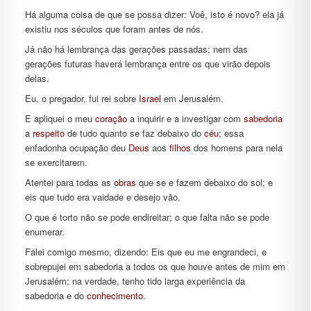
Há alguma coisa de que se possa dizer: Voê, isto é novo? ela já
existiu nos séculos que foram antes de nós.
Já não há lembrança das gerações passadas; nem das
gerações futuras haverá lembrança entre os que virão depois
delas.
Eu, o pregador, fui rei sobre
Israel
em Jerusalém.
E apliquei o meu
coração
a inquirir e a investigar com
sabedoria
a
respeito
de tudo quanto se faz debaixo do
céu
; essa
enfadonha ocupação deu
Deus
aos
filhos
dos homens para nela
se exercitarem.
Atentei para todas as
obras
que se e fazem debaixo do sol; e
eis que tudo era vaidade e desejo vão.
O que é torto não se pode endireitar; o que falta não se pode
enumerar.
Falei comigo mesmo, dizendo: Eis que eu me engrandeci, e
sobrepujei em sabedoria a todos os que houve antes de mim em
Jerusalém; na verdade, tenho tido larga experiência da
sabedoria e do
conhecimento
.