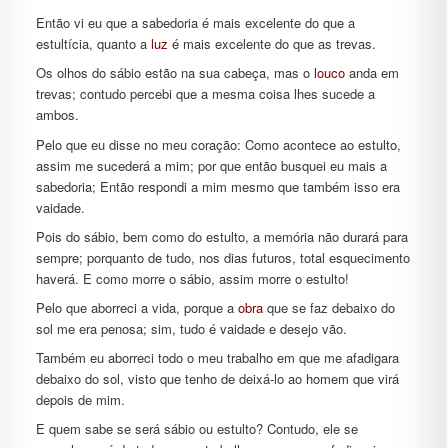
Então vi eu que a sabedoria é mais excelente do que a
estultícia, quanto a
luz
é mais excelente do que as trevas.
Os olhos do sábio estão na sua cabeça, mas o
louco
anda em
trevas; contudo percebi que a mesma coisa lhes sucede a
ambos.
Pelo que eu disse no meu coração: Como acontece ao estulto,
assim me sucederá a mim; por que então busquei eu mais a
sabedoria; Então respondi a mim mesmo que também isso era
vaidade.
Pois do sábio, bem como do estulto, a memória não durará para
sempre; porquanto de tudo, nos dias futuros, total esquecimento
haverá. E como morre o sábio, assim morre o estulto!
Pelo que aborreci a vida, porque a
obra
que se faz debaixo do
sol me era penosa; sim, tudo é vaidade e desejo vão.
Também eu aborreci todo o meu trabalho em que me afadigara
debaixo do sol, visto que tenho de deixá-lo ao homem que virá
depois de mim.
E quem sabe se será sábio ou estulto? Contudo, ele se