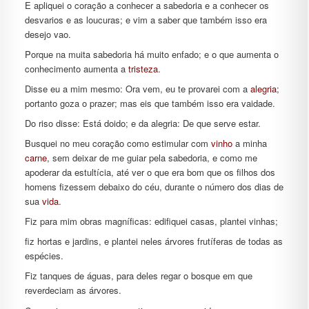
E apliquei o coração a conhecer a sabedoria e a conhecer os
desvarios e as loucuras; e vim a saber que também isso era
desejo vao.
Porque na muita sabedoria há muito enfado; e o que aumenta o
conhecimento aumenta a
tristeza
.
Disse eu a mim mesmo: Ora vem, eu te provarei com a
alegria
;
portanto goza o prazer; mas eis que também isso era vaidade.
Do riso disse: Está doido; e da alegria: De que serve estar.
Busquei no meu coração como estimular com
vinho
a minha
carne
, sem deixar de me guiar pela sabedoria, e como me
apoderar da estultícia, até ver o que era bom que os filhos dos
homens fizessem debaixo do céu, durante o número dos dias de
sua
vida
.
Fiz para mim obras magníficas: edifiquei casas, plantei vinhas;
fiz hortas e jardins, e plantei neles árvores frutíferas de todas as
espécies.
Fiz tanques de águas, para deles regar o bosque em que
reverdeciam as árvores.