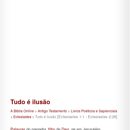
Tudo é ilusão
A Bíblia Online
>
Antigo Testamento
>
Livros Poéticos e Sapienciais
[Eclesiastes 1:1 - Eclesiastes 2:26]
>
Eclesiastes
>
Tudo é ilusão
Palavras
do pregador,
filho
de
Davi
, rei em Jerusalém.