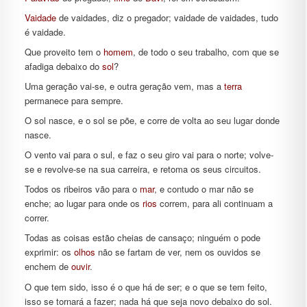
Vaidade
de vaidades, diz o pregador; vaidade de vaidades, tudo
é vaidade.
Que proveito tem o
homem
, de todo o seu trabalho, com que se
afadiga debaixo do
sol
?
Uma geração vai-se, e outra geração vem, mas a
terra
permanece para sempre.
O sol nasce, e o sol se põe, e corre de volta ao seu lugar donde
nasce.
O vento vai para o sul, e faz o seu giro vai para o norte; volve-
se e revolve-se na sua carreira, e retoma os seus circuitos.
Todos os ribeiros vão para o
mar
, e contudo o mar não se
enche; ao lugar para onde os
rios
correm, para ali continuam a
correr.
Todas as coisas estão cheias de cansaço; ninguém o pode
exprimir: os
olhos
não se fartam de ver, nem os ouvidos se
enchem de
ouvir
.
O que tem sido, isso é o que há de ser; e o que se tem feito,
isso se tornará a fazer; nada há que seja novo debaixo do sol.