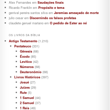
Alex Fernandes
em
Saudações finais
Ricardo Franklin
em
Propósito e tema
genival pereira santos silva
em
Jeremias ameaçado de morte
julio cesar
em
Discernindo os falsos profetas
claudete genuel mariano
em
O pedido de Ester ao rei
OS LIVROS DA BÍBLIA
Antigo Testamento
(1.210)
Pentateuco
(331)
Gênesis
(68)
Éxodo
(85)
Levítico
(42)
Números
(68)
Deuteronômio
(68)
Livros Históricos
(397)
Josué
(27)
Juízes
(29)
Rute
(5)
1 Samuel
(44)
2 Samuel
(37)
1 Reis
(49)