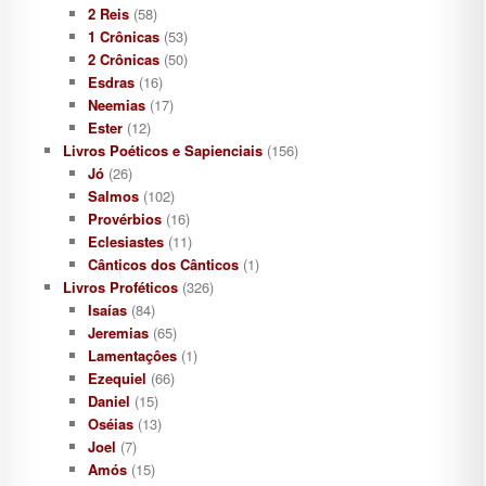
2 Reis
(58)
1 Crônicas
(53)
2 Crônicas
(50)
Esdras
(16)
Neemias
(17)
Ester
(12)
Livros Poéticos e Sapienciais
(156)
Jó
(26)
Salmos
(102)
Provérbios
(16)
Eclesiastes
(11)
Cânticos dos Cânticos
(1)
Livros Proféticos
(326)
Isaías
(84)
Jeremias
(65)
Lamentaçôes
(1)
Ezequiel
(66)
Daniel
(15)
Oséias
(13)
Joel
(7)
Amós
(15)