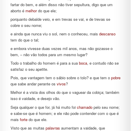
fartar do bem, e além disso não tiver sepultura, digo que um
aborto é
melhor
do que ele;
porquanto debalde veio, e em trevas se vai, e de trevas se
cobre o seu nome;
e ainda que nunca viu o sol, nem o conheceu, mais
descanso
tem do que o tal;
e embora vivesse duas vezes mil anos, mas não gozasse o
bem, – não vão todos para um mesmo lugar?
Todo o trabalho do homem é para a sua
boca
, e contudo não se
satisfaz o seu apetite.
Pois, que vantagem tem o sábio sobre o tolo? e que tem o
pobre
que sabe andar perante os
vivos
?
Melhor é a vista dos olhos do que o vaguear da cobiça; também
isso é vaidade, e desejo vão.
Seja qualquer o que for, já há muito foi
chamado
pelo seu nome;
e sabe-se que é homem; e ele não pode contender com o que é
mais
forte
do que ele.
Visto que as muitas
palavras
aumentam a vaidade, que