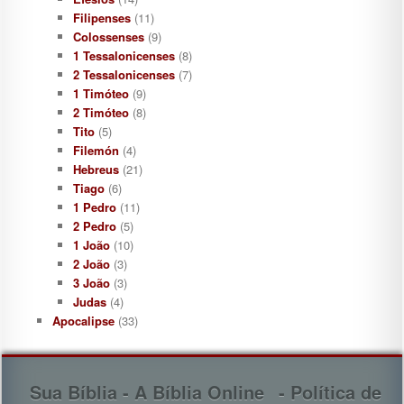
Filipenses
(11)
Colossenses
(9)
1 Tessalonicenses
(8)
2 Tessalonicenses
(7)
1 Timóteo
(9)
2 Timóteo
(8)
Tito
(5)
Filemón
(4)
Hebreus
(21)
Tiago
(6)
1 Pedro
(11)
2 Pedro
(5)
1 João
(10)
2 João
(3)
3 João
(3)
Judas
(4)
Apocalipse
(33)
Sua Bíblia - A Bíblia Online
- Política de