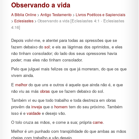
Observando a vida
A Bíblia Online
>
Antigo Testamento
>
Livros Poéticos e Sapienciais
[Eclesiastes 4:1 - Eclesiastes
>
Eclesiastes
>
Observando a vida
4:16]
Depois volvi-me, e atentei para todas as opressões que se
fazem debaixo do
sol
; e eis as lágrimas dos oprimidos, e eles
não tinham consolador; do lado dos seus opressores havia
poder; mas eles não tinham consolador.
Pelo que julguei mais felizes os que já morreram, do que os que
vivem ainda.
E
melhor
do que uns e outros é aquele que ainda não é, e que
não viu as más
obras
que se fazem debaixo do sol.
Também vi eu que todo trabalho e toda destreza em obras
provêm da
inveja
que o
homem
tem do seu próximo. Também
isso é e
vaidade
e desejo vão.
O tolo cruza as mãos, e come a sua; própria
carne
.
Melhor é um punhado com tranqüilidade do que ambas as mãos
cheias com trabalho e vão desejo.