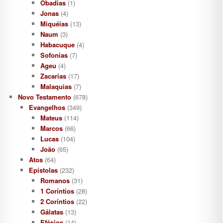
Obadias
(1)
Jonas
(4)
Miquéias
(13)
Naum
(3)
Habacuque
(4)
Sofonias
(7)
Ageu
(4)
Zacarias
(17)
Malaquias
(7)
Novo Testamento
(678)
Evangelhos
(349)
Mateus
(114)
Marcos
(66)
Lucas
(104)
João
(65)
Atos
(64)
Epístolas
(232)
Romanos
(31)
1 Coríntios
(28)
2 Coríntios
(22)
Gálatas
(13)
Efésios
(14)