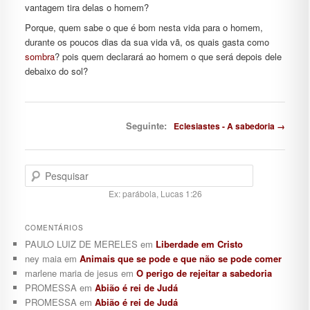
vantagem tira delas o homem?
Porque, quem sabe o que é bom nesta vida para o homem,
durante os poucos dias da sua vida vã, os quais gasta como
sombra
? pois quem declarará ao homem o que será depois dele
debaixo do sol?
Navegação de posts
Seguinte:
Eclesiastes - A sabedoria →
Pesquisar
Ex: parábola, Lucas 1:26
COMENTÁRIOS
PAULO LUIZ DE MERELES
em
Liberdade em Cristo
ney maia
em
Animais que se pode e que não se pode comer
marlene maria de jesus
em
O perigo de rejeitar a sabedoria
PROMESSA
em
Abião é rei de Judá
PROMESSA
em
Abião é rei de Judá