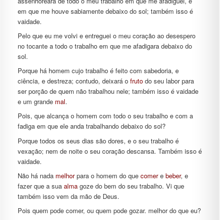
assenhoreará de todo o meu trabalho em que me afadiguei, e
em que me houve sabiamente debaixo do sol; também isso é
vaidade.
Pelo que eu me volvi e entreguei o meu coração ao desespero
no tocante a todo o trabalho em que me afadigara debaixo do
sol.
Porque há homem cujo trabalho é feito com sabedoria, e
ciência, e destreza; contudo, deixará o
fruto
do seu labor para
ser porção de quem não trabalhou nele; também isso é vaidade
e um grande
mal
.
Pois, que alcança o homem com todo o seu trabalho e com a
fadiga em que ele anda trabalhando debaixo do sol?
Porque todos os seus dias são dores, e o seu trabalho é
vexação; nem de noite o seu coração descansa. Também isso é
vaidade.
Não há nada
melhor
para o homem do que
comer
e
beber
, e
fazer que a sua
alma
goze do bem do seu trabalho. Vi que
também isso vem da mão de Deus.
Pois quem pode comer, ou quem pode gozar. melhor do que eu?