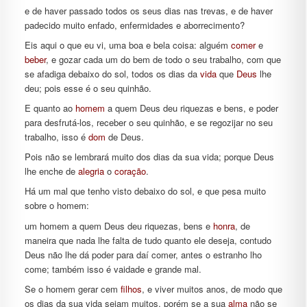
e de haver passado todos os seus dias nas trevas, e de haver
padecido muito enfado, enfermidades e aborrecimento?
Eis aqui o que eu vi, uma boa e bela coisa: alguém
comer
e
beber
, e gozar cada um do bem de todo o seu trabalho, com que
se afadiga debaixo do sol, todos os dias da
vida
que
Deus
lhe
deu; pois esse é o seu quinhão.
E quanto ao
homem
a quem Deus deu riquezas e bens, e poder
para desfrutá-los, receber o seu quinhão, e se regozijar no seu
trabalho, isso é
dom
de Deus.
Pois não se lembrará muito dos dias da sua vida; porque Deus
lhe enche de
alegria
o
coração
.
Há um mal que tenho visto debaixo do sol, e que pesa muito
sobre o homem:
um homem a quem Deus deu riquezas, bens e
honra
, de
maneira que nada lhe falta de tudo quanto ele deseja, contudo
Deus não lhe dá poder para daí comer, antes o estranho lho
come; também isso é vaidade e grande mal.
Se o homem gerar cem
filhos
, e viver muitos anos, de modo que
os dias da sua vida sejam muitos, porém se a sua
alma
não se