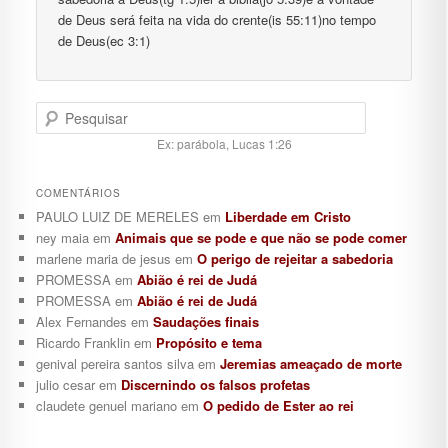
de Deus será feita na vida do crente(is 55:11)no tempo
de Deus(ec 3:1)
Pesquisar
Ex: parábola, Lucas 1:26
COMENTÁRIOS
PAULO LUIZ DE MERELES
em
Liberdade em Cristo
ney maia
em
Animais que se pode e que não se pode comer
marlene maria de jesus
em
O perigo de rejeitar a sabedoria
PROMESSA
em
Abião é rei de Judá
PROMESSA
em
Abião é rei de Judá
Alex Fernandes
em
Saudações finais
Ricardo Franklin
em
Propósito e tema
genival pereira santos silva
em
Jeremias ameaçado de morte
julio cesar
em
Discernindo os falsos profetas
claudete genuel mariano
em
O pedido de Ester ao rei