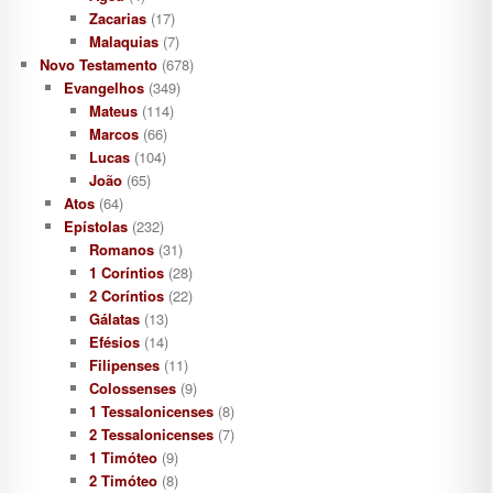
Zacarias
(17)
Malaquias
(7)
Novo Testamento
(678)
Evangelhos
(349)
Mateus
(114)
Marcos
(66)
Lucas
(104)
João
(65)
Atos
(64)
Epístolas
(232)
Romanos
(31)
1 Coríntios
(28)
2 Coríntios
(22)
Gálatas
(13)
Efésios
(14)
Filipenses
(11)
Colossenses
(9)
1 Tessalonicenses
(8)
2 Tessalonicenses
(7)
1 Timóteo
(9)
2 Timóteo
(8)