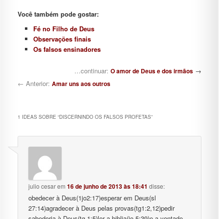
Você também pode gostar:
Fé no Filho de Deus
Observações finais
Os falsos ensinadores
Navegação de posts
…continuar:
→
O amor de Deus e dos irmãos
← Anterior:
Amar uns aos outros
1 IDEAS SOBRE “
DISCERNINDO OS FALSOS PROFETAS
”
julio cesar
em
16 de junho de 2013 às 18:41
disse:
obedecer à Deus(1jo2:17)esperar em Deus(sl
27:14)agradecer à Deus pelas provas(tg1:2,12)pedir
sabedoria à Deus(tg 1:5)ler a biblia(jo 5:39)e a vontade