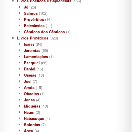
Livros Poéticos e Sapienciais
(156)
Jó
(26)
Salmos
(102)
Provérbios
(16)
Eclesiastes
(11)
Cânticos dos Cânticos
(1)
Livros Proféticos
(326)
Isaías
(84)
Jeremias
(65)
Lamentaçôes
(1)
Ezequiel
(66)
Daniel
(15)
Oséias
(13)
Joel
(7)
Amós
(15)
Obadias
(1)
Jonas
(4)
Miquéias
(13)
Naum
(3)
Habacuque
(4)
Sofonias
(7)
Ageu
(4)