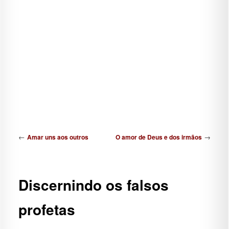
Navegação de posts
←
→
Amar uns aos outros
O amor de Deus e dos irmãos
Discernindo os falsos
profetas