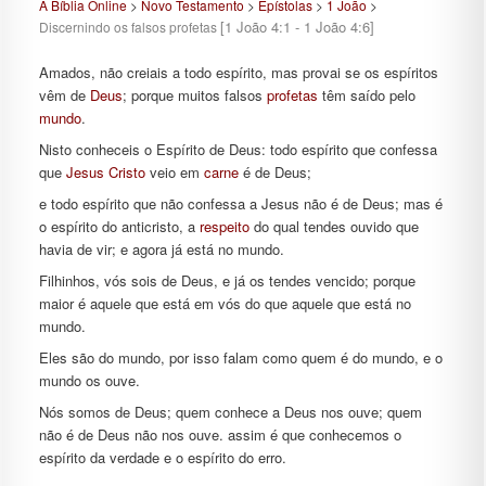
A Bíblia Online
>
Novo Testamento
>
Epístolas
>
1 João
>
[1 João 4:1 - 1 João 4:6]
Discernindo os falsos profetas
Amados, não creiais a todo espírito, mas provai se os espíritos
vêm de
Deus
; porque muitos falsos
profetas
têm saído pelo
mundo
.
Nisto conheceis o Espírito de Deus: todo espírito que confessa
que
Jesus
Cristo
veio em
carne
é de Deus;
e todo espírito que não confessa a Jesus não é de Deus; mas é
o espírito do anticristo, a
respeito
do qual tendes ouvido que
havia de vir; e agora já está no mundo.
Filhinhos, vós sois de Deus, e já os tendes vencido; porque
maior é aquele que está em vós do que aquele que está no
mundo.
Eles são do mundo, por isso falam como quem é do mundo, e o
mundo os ouve.
Nós somos de Deus; quem conhece a Deus nos ouve; quem
não é de Deus não nos ouve. assim é que conhecemos o
espírito da verdade e o espírito do erro.