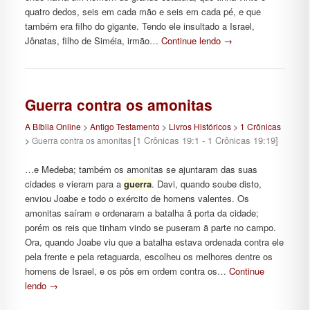
quatro dedos, seis em cada mão e seis em cada pé, e que
também era filho do gigante. Tendo ele insultado a Israel,
Jônatas, filho de Siméia, irmão…
Continue lendo
→
Guerra contra os amonitas
A Bíblia Online
>
Antigo Testamento
>
Livros Históricos
>
1 Crônicas
[1 Crônicas 19:1 - 1 Crônicas 19:19]
>
Guerra contra os amonitas
…e Medeba; também os amonitas se ajuntaram das suas
cidades e vieram para a
guerra
. Davi, quando soube disto,
enviou Joabe e todo o exército de homens valentes. Os
amonitas saíram e ordenaram a batalha ã porta da cidade;
porém os reis que tinham vindo se puseram ã parte no campo.
Ora, quando Joabe viu que a batalha estava ordenada contra ele
pela frente e pela retaguarda, escolheu os melhores dentre os
homens de Israel, e os pôs em ordem contra os…
Continue
lendo
→