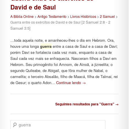
David e de Saul
A Bíblia Online
>
Antigo Testamento
>
Livros Históricos
>
2 Samuel
>
[2 Samuel 2:8 - 2
Guerra entre os exércitos de David e de Saul
Samuel 3:5]
…toda aquela noite, e amanheceu-lhes o dia em Hebrom. Ora,
houve uma longa
guerra
entre a casa de Saul e a casa de Davi;
porém Davi se fortalecia cada vez mais, enquanto a casa de
Saul cada vez mais se enfraquecia. Nasceram filhos a Davi em
Hebrom. Seu primogênito foi Amnom, de Ainoã, a jizreelita; o
segundo Quileabe, de Abigail, que fôra mulher de Nabal, o
carmelita; o terceiro Absalão, filho de Maacá, filha de Talmai, rei
de Gesur; o quarto Adon…
Continue lendo
→
Navegação de posts
Seguintes resultados para "Guerra" →
Pesquisar