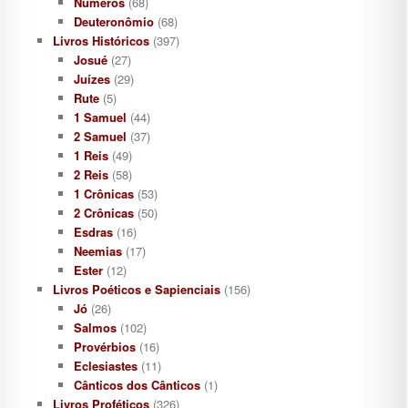
Números
(68)
Deuteronômio
(68)
Livros Históricos
(397)
Josué
(27)
Juízes
(29)
Rute
(5)
1 Samuel
(44)
2 Samuel
(37)
1 Reis
(49)
2 Reis
(58)
1 Crônicas
(53)
2 Crônicas
(50)
Esdras
(16)
Neemias
(17)
Ester
(12)
Livros Poéticos e Sapienciais
(156)
Jó
(26)
Salmos
(102)
Provérbios
(16)
Eclesiastes
(11)
Cânticos dos Cânticos
(1)
Livros Proféticos
(326)