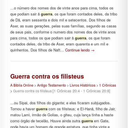
…o número dos nomes dos de vinte anos para cima, todos os
que podiam sair ã
guerra
, os que foram contados deles, da tribo
de Dã, eram sessenta e dois mil e setecentos. Dos filhos de
Aser, as suas gerações, pelas suas famílias, segundo as casas
de seus pais, conforme o numero dos nomes dos de vinte anos
para cima, todos os que podiam sair ã
guerra
, os que foram
contados deles, da tribo de Aser, eram quarenta e um mil e
quinhentos. Dos filhos de Naft…
Continue lendo
→
Guerra contra os filisteus
A Bíblia Online
>
Antigo Testamento
>
Livros Históricos
>
1 Crônicas
[1 Crônicas 20:4 - 1 Crônicas 20:8]
>
Guerra contra os filisteus
…ou Sipai, dos filhos do gigante; e eles ficaram subjugados.
Tornou a haver
guerra
com os filisteus; e El-Hanã, filho de Jair,
matou Lami, irmão de Golias, o giteu, cuja lança tinha a haste
como órgão de tecelão, Houve ainda outra
guerra
em Gate,
onde havia um homem de grande estatura, que tinha vinte e