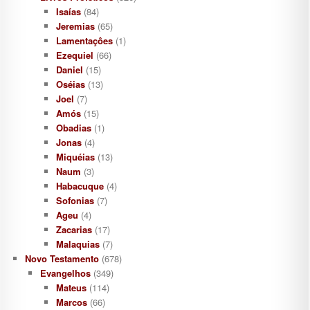
Isaías
(84)
Jeremias
(65)
Lamentaçôes
(1)
Ezequiel
(66)
Daniel
(15)
Oséias
(13)
Joel
(7)
Amós
(15)
Obadias
(1)
Jonas
(4)
Miquéias
(13)
Naum
(3)
Habacuque
(4)
Sofonias
(7)
Ageu
(4)
Zacarias
(17)
Malaquias
(7)
Novo Testamento
(678)
Evangelhos
(349)
Mateus
(114)
Marcos
(66)