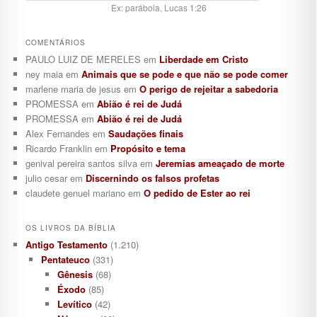
Ex: parábola, Lucas 1:26
COMENTÁRIOS
PAULO LUIZ DE MERELES
em
Liberdade em Cristo
ney maia
em
Animais que se pode e que não se pode comer
marlene maria de jesus
em
O perigo de rejeitar a sabedoria
PROMESSA
em
Abião é rei de Judá
PROMESSA
em
Abião é rei de Judá
Alex Fernandes
em
Saudações finais
Ricardo Franklin
em
Propósito e tema
genival pereira santos silva
em
Jeremias ameaçado de morte
julio cesar
em
Discernindo os falsos profetas
claudete genuel mariano
em
O pedido de Ester ao rei
OS LIVROS DA BÍBLIA
Antigo Testamento
(1.210)
Pentateuco
(331)
Gênesis
(68)
Éxodo
(85)
Levítico
(42)