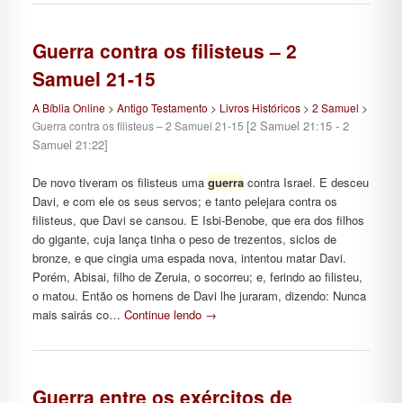
Guerra contra os filisteus – 2
Samuel 21-15
A Bíblia Online
>
Antigo Testamento
>
Livros Históricos
>
2 Samuel
>
[2 Samuel 21:15 - 2
Guerra contra os filisteus – 2 Samuel 21-15
Samuel 21:22]
De novo tiveram os filisteus uma
guerra
contra Israel. E desceu
Davi, e com ele os seus servos; e tanto pelejara contra os
filisteus, que Davi se cansou. E Isbi-Benobe, que era dos filhos
do gigante, cuja lança tinha o peso de trezentos, siclos de
bronze, e que cingia uma espada nova, intentou matar Davi.
Porém, Abisai, filho de Zeruia, o socorreu; e, ferindo ao filisteu,
o matou. Então os homens de Davi lhe juraram, dizendo: Nunca
mais sairás co…
Continue lendo
→
Guerra entre os exércitos de