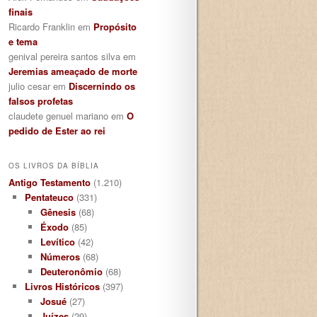
finais
Ricardo Franklin
em
Propósito
e tema
genival pereira santos silva
em
Jeremias ameaçado de morte
julio cesar
em
Discernindo os
falsos profetas
claudete genuel mariano
em
O
pedido de Ester ao rei
OS LIVROS DA BÍBLIA
Antigo Testamento
(1.210)
Pentateuco
(331)
Gênesis
(68)
Éxodo
(85)
Levítico
(42)
Números
(68)
Deuteronômio
(68)
Livros Históricos
(397)
Josué
(27)
Juízes
(29)