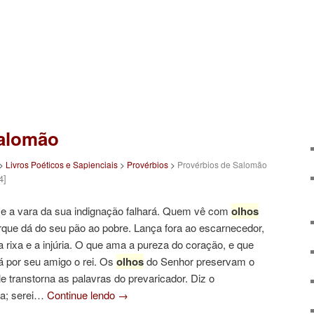
Salomão
>
Livros Poéticos e Sapienciais
>
Provérbios
>
Provérbios de Salomão
4]
e a vara da sua indignação falhará. Quem vê com
olhos
que dá do seu pão ao pobre. Lança fora ao escarnecedor,
a rixa e a injúria. O que ama a pureza do coração, e que
á por seu amigo o rei. Os
olhos
do Senhor preservam o
 transtorna as palavras do prevaricador. Diz o
ra; serei…
Continue lendo
→