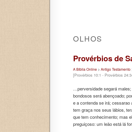
OLHOS
Provérbios de 
A Bíblia Online
>
Antigo Testamento
[Provérbios 10:1 - Provérbios 24:3
…perversidade segará males; 
bondosos será abençoado; por
e a contenda se irá; cessarao 
tem graça nos seus lábios, ter
que tem conhecimento; mas ele
preguiçoso: um leão está lá fo