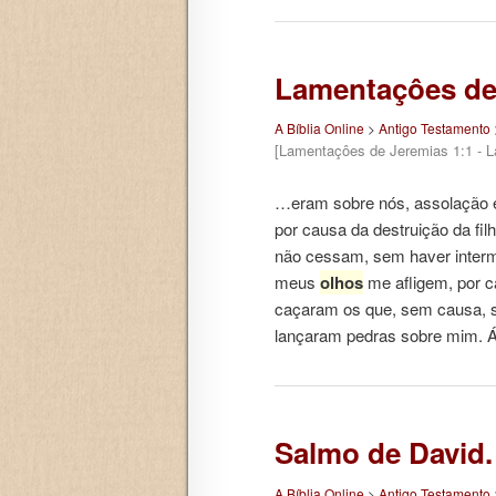
Lamentaçôes de
A Bíblia Online
>
Antigo Testamento
[Lamentaçôes de Jeremias 1:1 - 
…eram sobre nós, assolação e
por causa da destruição da f
não cessam, sem haver intermi
meus
olhos
me afligem, por c
caçaram os que, sem causa, s
lançaram pedras sobre mim. 
Salmo de David.
A Bíblia Online
>
Antigo Testamento