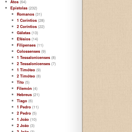
Atos
(64)
Epístolas
(232)
Romanos
(31)
1 Coríntios
(28)
2 Coríntios
(22)
Gálatas
(13)
Efésios
(14)
Filipenses
(11)
Colossenses
(9)
1 Tessalonicenses
(8)
2 Tessalonicenses
(7)
1 Timóteo
(9)
2 Timóteo
(8)
Tito
(5)
Filemón
(4)
Hebreus
(21)
Tiago
(6)
1 Pedro
(11)
2 Pedro
(5)
1 João
(10)
2 João
(3)
3 João
(3)