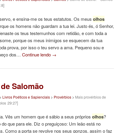
:8]
 servo, e ensina-me os teus estatutos. Os meus
olhos
rque os homens não guardam a tua lei. Justo és, ó Senhor,
rdenaste os teus testemunhos com retidão, e com toda a
nsome, porque os meus inimigos se esquecem da tua
a toda prova, por isso o teu servo a ama. Pequeno sou e
queço dos…
Continue lendo
→
s de Salomão
>
Livros Poéticos e Sapienciais
>
Provérbios
>
Mais provérbios de
bios 29:27]
ícia. Vês um homem que é sábio a seus próprios
olhos
?
 do que para ele. Diz o preguiçoso: Um leão está no
s. Como a porta se revolve nos seus gonzos, assim o faz