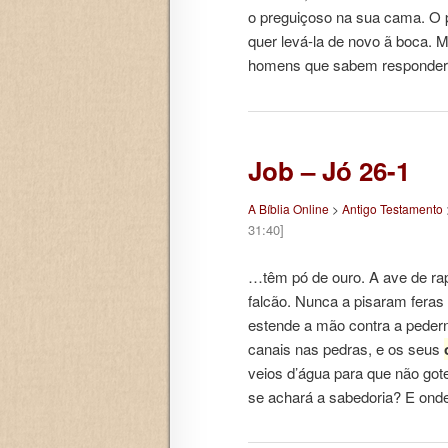
o preguiçoso na sua cama. O 
quer levá-la de novo ã boca. 
homens que sabem responder
Job – Jó 26-1
A Bíblia Online
>
Antigo Testamento
31:40]
…têm pó de ouro. A ave de ra
falcão. Nunca a pisaram feras
estende a mão contra a pedern
canais nas pedras, e os seus
veios d’água para que não got
se achará a sabedoria? E ond