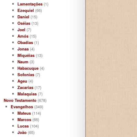
Lamentaçôes
(1)
Ezequiel
(66)
Daniel
(15)
Oséias
(13)
Joel
(7)
Amós
(15)
Obadias
(1)
Jonas
(4)
Miquéias
(13)
Naum
(3)
Habacuque
(4)
Sofonias
(7)
Ageu
(4)
Zacarias
(17)
Malaquias
(7)
Novo Testamento
(678)
Evangelhos
(349)
Mateus
(114)
Marcos
(66)
Lucas
(104)
João
(65)