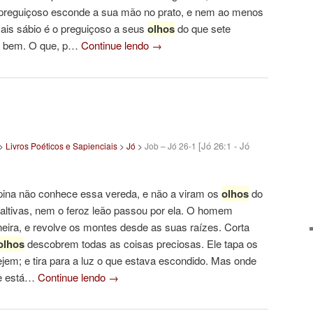
preguiçoso esconde a sua mão no prato, e nem ao menos
Mais sábio é o preguiçoso a seus
olhos
do que sete
 bem. O que, p…
Continue lendo
→
[Jó 26:1 - Jó
>
Livros Poéticos e Sapienciais
>
Jó
>
Job – Jó 26-1
pina não conhece essa vereda, e não a viram os
olhos
do
 altivas, nem o feroz leão passou por ela. O homem
eira, e revolve os montes desde as suas raízes. Corta
olhos
descobrem todas as coisas preciosas. Ele tapa os
ejem; e tira para a luz o que estava escondido. Mas onde
e está…
Continue lendo
→