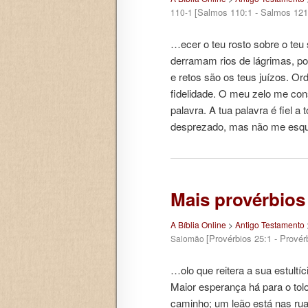
[Salmos 110:1 - Salmos 121
110-1
…ecer o teu rosto sobre o teu
derramam rios de lágrimas, po
e retos são os teus juízos. O
fidelidade. O meu zelo me co
palavra. A tua palavra é fiel 
desprezado, mas não me es
Mais provérbio
A Bíblia Online
>
Antigo Testamento
[Provérbios 25:1 - Provér
Salomão
…olo que reitera a sua estult
Maior esperança há para o tolo
caminho; um leão está nas rua