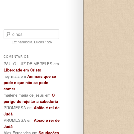
Pesquisar
Ex: parábola, Lucas 1:26
COMENTÁRIOS
PAULO LUIZ DE MERELES
em
Liberdade em Cristo
ney maia
em
Animais que se
pode e que não se pode
comer
marlene maria de jesus
em
O
perigo de rejeitar a sabedoria
PROMESSA
em
Abião é rei de
Judá
PROMESSA
em
Abião é rei de
Judá
Alex Fernandes
em
Saudações