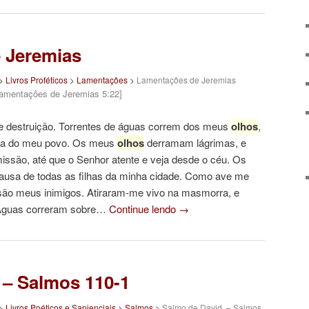
 Jeremias
>
Livros Proféticos
>
Lamentaçôes
>
Lamentaçôes de Jeremias
Lamentaçôes de Jeremias 5:22]
 destruição. Torrentes de águas correm dos meus
olhos
,
ilha do meu povo. Os meus
olhos
derramam lágrimas, e
ssão, até que o Senhor atente e veja desde o céu. Os
ausa de todas as filhas da minha cidade. Como ave me
ão meus inimigos. Atiraram-me vivo na masmorra, e
Águas correram sobre…
Continue lendo
→
 – Salmos 110-1
>
Livros Poéticos e Sapienciais
>
Salmos
>
Salmo de David. – Salmos