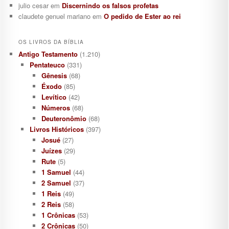
julio cesar
em
Discernindo os falsos profetas
claudete genuel mariano
em
O pedido de Ester ao rei
OS LIVROS DA BÍBLIA
Antigo Testamento
(1.210)
Pentateuco
(331)
Gênesis
(68)
Éxodo
(85)
Levítico
(42)
Números
(68)
Deuteronômio
(68)
Livros Históricos
(397)
Josué
(27)
Juízes
(29)
Rute
(5)
1 Samuel
(44)
2 Samuel
(37)
1 Reis
(49)
2 Reis
(58)
1 Crônicas
(53)
2 Crônicas
(50)