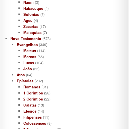
Naum
(3)
Habacuque
(4)
Sofonias
(7)
Ageu
(4)
Zacarias
(17)
Malaquias
(7)
Novo Testamento
(678)
Evangelhos
(349)
Mateus
(114)
Marcos
(66)
Lucas
(104)
João
(65)
Atos
(64)
Epístolas
(232)
Romanos
(31)
1 Coríntios
(28)
2 Coríntios
(22)
Gálatas
(13)
Efésios
(14)
Filipenses
(11)
Colossenses
(9)