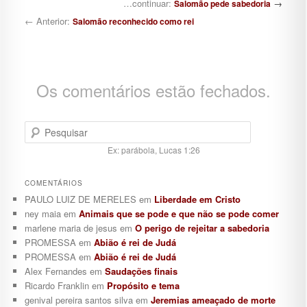
Navegação de posts
…continuar:
→
Salomão pede sabedoria
← Anterior:
Salomão reconhecido como rei
Os comentários estão fechados.
Pesquisar
Ex: parábola, Lucas 1:26
COMENTÁRIOS
PAULO LUIZ DE MERELES
em
Liberdade em Cristo
ney maia
em
Animais que se pode e que não se pode comer
marlene maria de jesus
em
O perigo de rejeitar a sabedoria
PROMESSA
em
Abião é rei de Judá
PROMESSA
em
Abião é rei de Judá
Alex Fernandes
em
Saudações finais
Ricardo Franklin
em
Propósito e tema
genival pereira santos silva
em
Jeremias ameaçado de morte