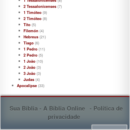
1 Tessalonicenses
(8)
2 Tessalonicenses
(7)
1 Timóteo
(9)
2 Timóteo
(8)
Tito
(5)
Filemón
(4)
Hebreus
(21)
Tiago
(6)
1 Pedro
(11)
2 Pedro
(5)
1 João
(10)
2 João
(3)
3 João
(3)
Judas
(4)
Apocalipse
(33)
Sua Bíblia - A Bíblia Online
- Política de
privacidade