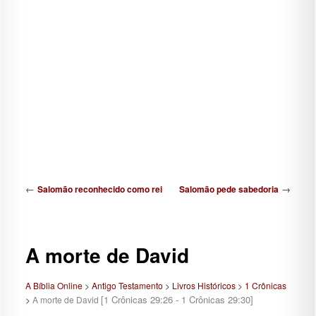
Navegação de posts
←
→
Salomão reconhecido como rei
Salomão pede sabedoria
A morte de David
A Bíblia Online
>
Antigo Testamento
>
Livros Históricos
>
1 Crônicas
[1 Crônicas 29:26 - 1 Crônicas 29:30]
>
A morte de David