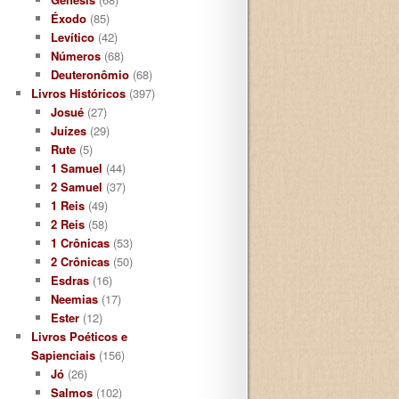
Éxodo
(85)
Levítico
(42)
Números
(68)
Deuteronômio
(68)
Livros Históricos
(397)
Josué
(27)
Juízes
(29)
Rute
(5)
1 Samuel
(44)
2 Samuel
(37)
1 Reis
(49)
2 Reis
(58)
1 Crônicas
(53)
2 Crônicas
(50)
Esdras
(16)
Neemias
(17)
Ester
(12)
Livros Poéticos e
Sapienciais
(156)
Jó
(26)
Salmos
(102)