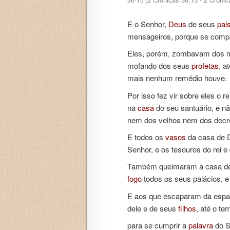
E o Senhor,
Deus
de seus
pai
mensageiros, porque se compa
Eles, porém, zombavam dos 
mofando dos seus
profetas
, a
mais nenhum remédio houve.
Por isso fez vir sobre eles o
na
casa
do seu santuário, e 
nem dos velhos nem dos decré
E todos os
vasos
da casa de D
Senhor, e os tesouros do rei e
Também queimaram a casa de 
fogo
todos os seus palácios, e
E aos que escaparam da espad
dele e de seus
filhos
, até o t
para se cumprir a
palavra
do S