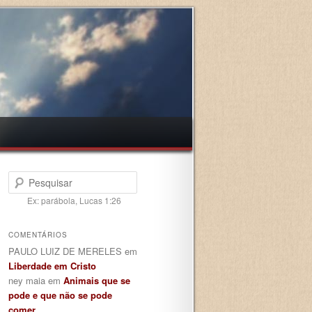
Pesquisar
Ex: parábola, Lucas 1:26
COMENTÁRIOS
PAULO LUIZ DE MERELES
em
Liberdade em Cristo
ney maia
em
Animais que se
pode e que não se pode
comer