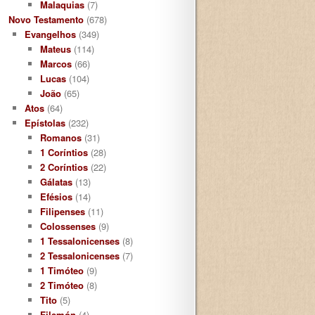
Malaquias
(7)
Novo Testamento
(678)
Evangelhos
(349)
Mateus
(114)
Marcos
(66)
Lucas
(104)
João
(65)
Atos
(64)
Epístolas
(232)
Romanos
(31)
1 Coríntios
(28)
2 Coríntios
(22)
Gálatas
(13)
Efésios
(14)
Filipenses
(11)
Colossenses
(9)
1 Tessalonicenses
(8)
2 Tessalonicenses
(7)
1 Timóteo
(9)
2 Timóteo
(8)
Tito
(5)
Filemón
(4)