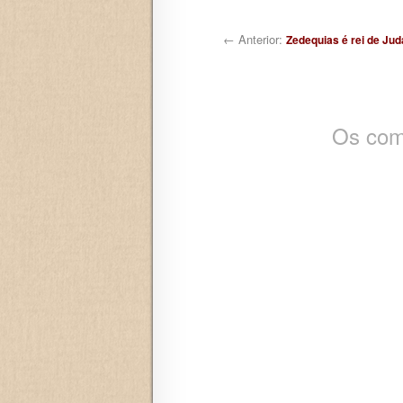
Navegação de posts
← Anterior:
Zedequias é rei de Jud
Os com