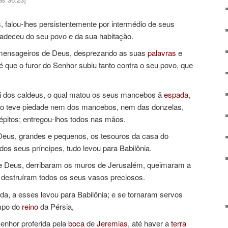
s
, falou-lhes persistentemente por intermédio de seus
deceu do seu povo e da sua habitação.
mensageiros de Deus, desprezando as suas
palavras
e
té que o furor do Senhor subiu tanto contra o seu povo, que
 rei dos caldeus, o qual matou os seus mancebos ã
espada
,
não teve piedade nem dos mancebos, nem das donzelas,
pitos; entregou-lhos todos nas mãos.
eus, grandes e pequenos, os tesouros da casa do
 dos seus príncipes, tudo levou para Babilônia.
Deus, derribaram os muros de Jerusalém, queimaram a
 destruíram todos os seus vasos preciosos.
a, a esses levou para Babilônia; e se tornaram servos
empo do
reino
da Pérsia,
enhor proferida pela
boca
de
Jeremias
, até haver a
terra