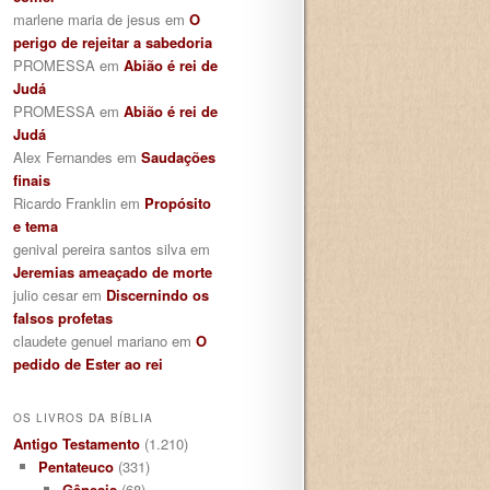
marlene maria de jesus
em
O
perigo de rejeitar a sabedoria
PROMESSA
em
Abião é rei de
Judá
PROMESSA
em
Abião é rei de
Judá
Alex Fernandes
em
Saudações
finais
Ricardo Franklin
em
Propósito
e tema
genival pereira santos silva
em
Jeremias ameaçado de morte
julio cesar
em
Discernindo os
falsos profetas
claudete genuel mariano
em
O
pedido de Ester ao rei
OS LIVROS DA BÍBLIA
Antigo Testamento
(1.210)
Pentateuco
(331)
Gênesis
(68)