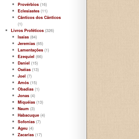
Provérbios
(16)
Eclesiastes
(11)
Cânticos dos Cânticos
(1)
Livros Proféticos
(326)
Isaías
(84)
Jeremias
(65)
Lamentaçôes
(1)
Ezequiel
(66)
Daniel
(15)
Oséias
(13)
Joel
(7)
Amós
(15)
Obadias
(1)
Jonas
(4)
Miquéias
(13)
Naum
(3)
Habacuque
(4)
Sofonias
(7)
Ageu
(4)
Zacarias
(17)