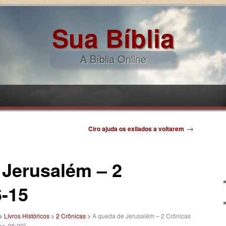
Sua Bíblia
A Bíblia Online
pal
ndário
→
Ciro ajuda os exilados a voltarem
 Jerusalém – 2
6-15
>
Livros Históricos
>
2 Crônicas
>
A queda de Jerusalém – 2 Crônicas
as 36:23]