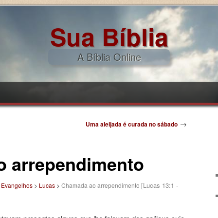
Sua Bíblia
A Bíblia Online
pal
ndário
→
Uma aleijada é curada no sábado
 arrependimento
[Lucas 13:1 -
>
Evangelhos
>
Lucas
>
Chamada ao arrependimento