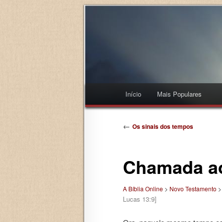
Menu principal
Início
Mais Populares
Pular para o conteúdo princi
Pular para o conteúdo secu
Navegação de posts
←
Os sinais dos tempos
Chamada ao
A Bíblia Online
>
Novo Testamento
Lucas 13:9]