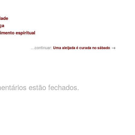
dade
ça
mento espiritual
→
…continuar:
Uma aleijada é curada no sábado
entários estão fechados.