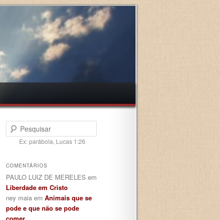
Pesquisar
Ex: parábola, Lucas 1:26
COMENTÁRIOS
PAULO LUIZ DE MERELES
em
Liberdade em Cristo
ney maia
em
Animais que se
pode e que não se pode
comer