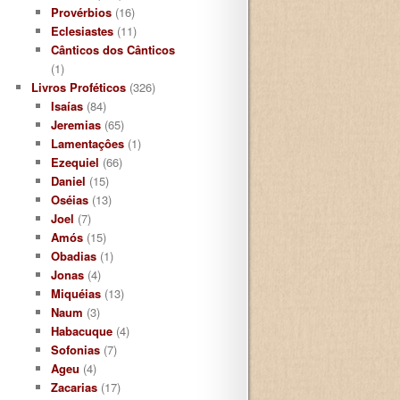
Provérbios
(16)
Eclesiastes
(11)
Cânticos dos Cânticos
(1)
Livros Proféticos
(326)
Isaías
(84)
Jeremias
(65)
Lamentaçôes
(1)
Ezequiel
(66)
Daniel
(15)
Oséias
(13)
Joel
(7)
Amós
(15)
Obadias
(1)
Jonas
(4)
Miquéias
(13)
Naum
(3)
Habacuque
(4)
Sofonias
(7)
Ageu
(4)
Zacarias
(17)