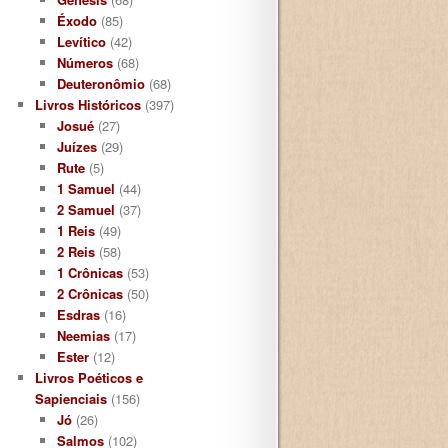
Éxodo
(85)
Levítico
(42)
Números
(68)
Deuteronômio
(68)
Livros Históricos
(397)
Josué
(27)
Juízes
(29)
Rute
(5)
1 Samuel
(44)
2 Samuel
(37)
1 Reis
(49)
2 Reis
(58)
1 Crônicas
(53)
2 Crônicas
(50)
Esdras
(16)
Neemias
(17)
Ester
(12)
Livros Poéticos e
Sapienciais
(156)
Jó
(26)
Salmos
(102)