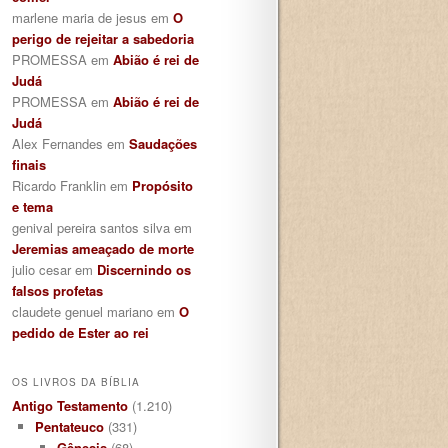
marlene maria de jesus
em
O
perigo de rejeitar a sabedoria
PROMESSA
em
Abião é rei de
Judá
PROMESSA
em
Abião é rei de
Judá
Alex Fernandes
em
Saudações
finais
Ricardo Franklin
em
Propósito
e tema
genival pereira santos silva
em
Jeremias ameaçado de morte
julio cesar
em
Discernindo os
falsos profetas
claudete genuel mariano
em
O
pedido de Ester ao rei
OS LIVROS DA BÍBLIA
Antigo Testamento
(1.210)
Pentateuco
(331)
Gênesis
(68)