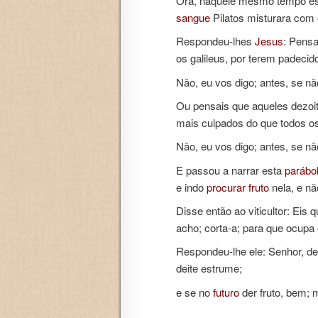
Ora, naquele mesmo tempo est
sangue
Pilatos misturara com o
Respondeu-lhes
Jesus
: Pens
os galileus, por terem padecid
Não, eu vos digo; antes, se n
Ou pensais que aqueles dezoit
mais culpados do que todos os
Não, eu vos digo; antes, se n
E passou a narrar esta
parábo
e indo
procurar
fruto
nela, e nã
Disse então ao viticultor: Eis 
acho; corta-a; para que ocupa 
Respondeu-lhe ele: Senhor, dei
deite estrume;
e se no
futuro
der fruto, bem; m