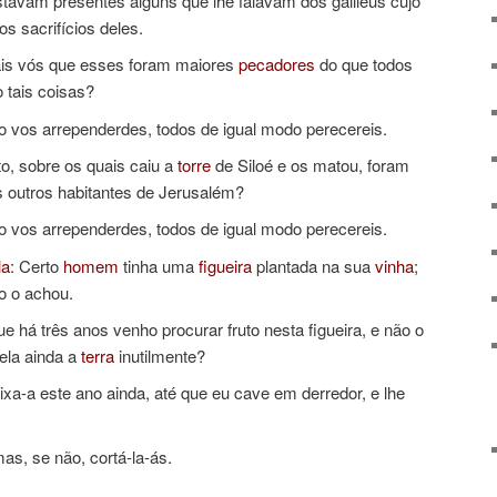
avam presentes alguns que lhe falavam dos galileus cujo
s sacrifícios deles.
ais vós que esses foram maiores
pecadores
do que todos
o tais coisas?
ão vos arrependerdes, todos de igual modo perecereis.
o, sobre os quais caiu a
torre
de Siloé e os matou, foram
 outros habitantes de Jerusalém?
ão vos arrependerdes, todos de igual modo perecereis.
la
: Certo
homem
tinha uma
figueira
plantada na sua
vinha
;
o o achou.
que há três anos venho procurar fruto nesta figueira, e não o
ela ainda a
terra
inutilmente?
xa-a este ano ainda, até que eu cave em derredor, e lhe
as, se não, cortá-la-ás.