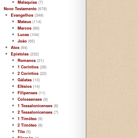
Malaquias
(7)
Novo Testamento
(678)
Evangelhos
(349)
Mateus
(114)
Marcos
(66)
Lucas
(104)
João
(65)
Atos
(64)
Epístolas
(232)
Romanos
(31)
1 Coríntios
(28)
2 Coríntios
(22)
Gálatas
(13)
Efésios
(14)
Filipenses
(11)
Colossenses
(9)
1 Tessalonicenses
(8)
2 Tessalonicenses
(7)
1 Timóteo
(9)
2 Timóteo
(8)
Tito
(5)
Filemón
(4)