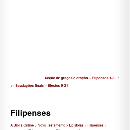
Navegação de posts
→
Acção de graças e oração – Filipenses 1-3
←
Saudações finais – Efésios 6-21
Filipenses
A Bíblia Online
>
Novo Testamento
>
Epístolas
>
Filipenses
>