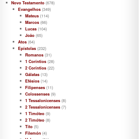
Novo Testamento
(678)
Evangelhos
(349)
Mateus
(114)
Marcos
(66)
Lucas
(104)
João
(65)
Atos
(64)
Epístolas
(232)
Romanos
(31)
1 Coríntios
(28)
2 Coríntios
(22)
Gálatas
(13)
Efésios
(14)
Filipenses
(11)
Colossenses
(9)
1 Tessalonicenses
(8)
2 Tessalonicenses
(7)
1 Timóteo
(9)
2 Timóteo
(8)
Tito
(5)
Filemón
(4)