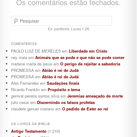
Os comentários estão fechados.
Pesquisar
Ex: parábola, Lucas 1:26
COMENTÁRIOS
PAULO LUIZ DE MERELES
em
Liberdade em Cristo
ney maia
em
Animais que se pode e que não se pode comer
marlene maria de jesus
em
O perigo de rejeitar a sabedoria
PROMESSA
em
Abião é rei de Judá
PROMESSA
em
Abião é rei de Judá
Alex Fernandes
em
Saudações finais
Ricardo Franklin
em
Propósito e tema
genival pereira santos silva
em
Jeremias ameaçado de morte
julio cesar
em
Discernindo os falsos profetas
claudete genuel mariano
em
O pedido de Ester ao rei
OS LIVROS DA BÍBLIA
Antigo Testamento
(1.210)