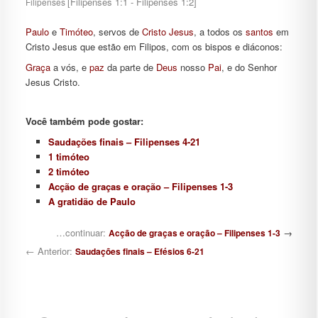
[Filipenses 1:1 - Filipenses 1:2]
Filipenses
Paulo
e
Timóteo
, servos de
Cristo
Jesus
, a todos os
santos
em
Cristo Jesus que estão em Filipos, com os bispos e diáconos:
Graça
a vós, e
paz
da parte de
Deus
nosso
Pai
, e do Senhor
Jesus Cristo.
Você também pode gostar:
Saudações finais – Filipenses 4-21
1 timóteo
2 timóteo
Acção de graças e oração – Filipenses 1-3
A gratidão de Paulo
Navegação de posts
…continuar:
→
Acção de graças e oração – Filipenses 1-3
← Anterior:
Saudações finais – Efésios 6-21