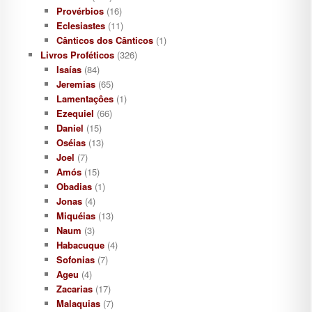
Provérbios
(16)
Eclesiastes
(11)
Cânticos dos Cânticos
(1)
Livros Proféticos
(326)
Isaías
(84)
Jeremias
(65)
Lamentaçôes
(1)
Ezequiel
(66)
Daniel
(15)
Oséias
(13)
Joel
(7)
Amós
(15)
Obadias
(1)
Jonas
(4)
Miquéias
(13)
Naum
(3)
Habacuque
(4)
Sofonias
(7)
Ageu
(4)
Zacarias
(17)
Malaquias
(7)