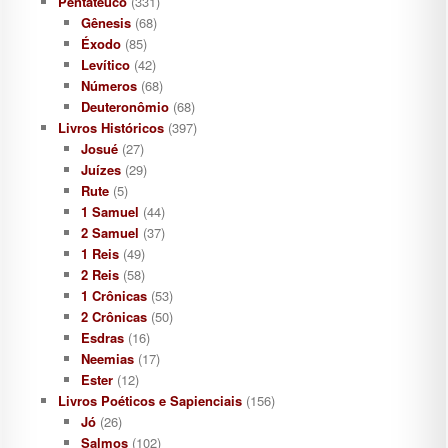
Pentateuco
(331)
Gênesis
(68)
Éxodo
(85)
Levítico
(42)
Números
(68)
Deuteronômio
(68)
Livros Históricos
(397)
Josué
(27)
Juízes
(29)
Rute
(5)
1 Samuel
(44)
2 Samuel
(37)
1 Reis
(49)
2 Reis
(58)
1 Crônicas
(53)
2 Crônicas
(50)
Esdras
(16)
Neemias
(17)
Ester
(12)
Livros Poéticos e Sapienciais
(156)
Jó
(26)
Salmos
(102)