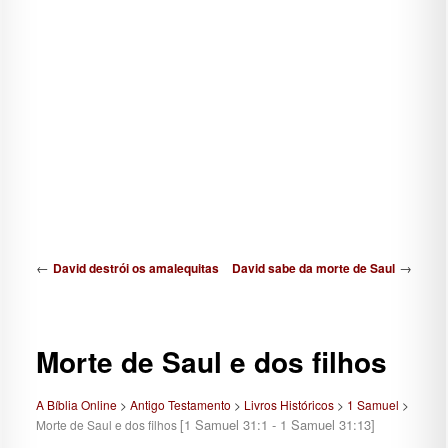
Navegação de posts
←
→
David destrói os amalequitas
David sabe da morte de Saul
Morte de Saul e dos filhos
A Bíblia Online
>
Antigo Testamento
>
Livros Históricos
>
1 Samuel
>
[1 Samuel 31:1 - 1 Samuel 31:13]
Morte de Saul e dos filhos