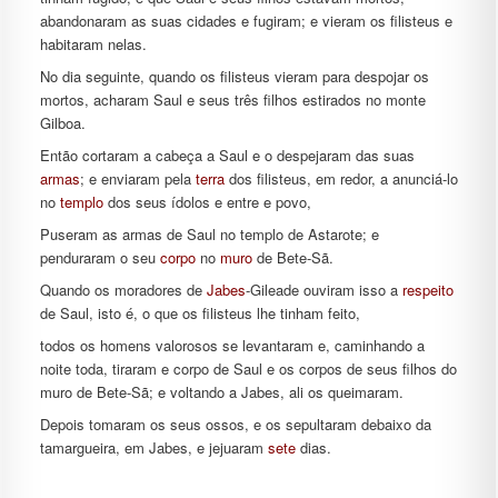
abandonaram as suas cidades e fugiram; e vieram os filisteus e
habitaram nelas.
No dia seguinte, quando os filisteus vieram para despojar os
mortos, acharam Saul e seus três filhos estirados no monte
Gilboa.
Então cortaram a cabeça a Saul e o despejaram das suas
armas
; e enviaram pela
terra
dos filisteus, em redor, a anunciá-lo
no
templo
dos seus ídolos e entre e povo,
Puseram as armas de Saul no templo de Astarote; e
penduraram o seu
corpo
no
muro
de Bete-Sã.
Quando os moradores de
Jabes
-Gileade ouviram isso a
respeito
de Saul, isto é, o que os filisteus lhe tinham feito,
todos os homens valorosos se levantaram e, caminhando a
noite toda, tiraram e corpo de Saul e os corpos de seus filhos do
muro de Bete-Sã; e voltando a Jabes, ali os queimaram.
Depois tomaram os seus ossos, e os sepultaram debaixo da
tamargueira, em Jabes, e jejuaram
sete
dias.