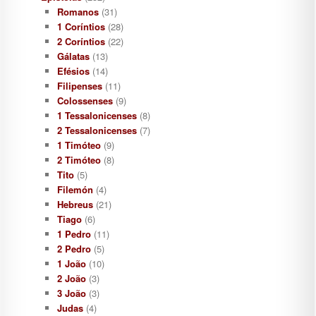
Romanos
(31)
1 Coríntios
(28)
2 Coríntios
(22)
Gálatas
(13)
Efésios
(14)
Filipenses
(11)
Colossenses
(9)
1 Tessalonicenses
(8)
2 Tessalonicenses
(7)
1 Timóteo
(9)
2 Timóteo
(8)
Tito
(5)
Filemón
(4)
Hebreus
(21)
Tiago
(6)
1 Pedro
(11)
2 Pedro
(5)
1 João
(10)
2 João
(3)
3 João
(3)
Judas
(4)