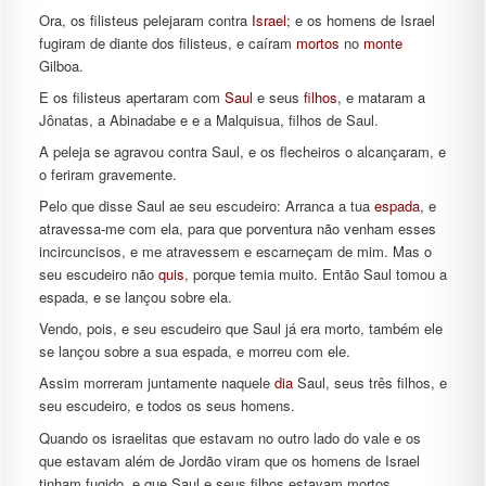
Ora, os filisteus pelejaram contra
Israel
; e os homens de Israel
fugiram de diante dos filisteus, e caíram
mortos
no
monte
Gilboa.
E os filisteus apertaram com
Saul
e seus
filhos
, e mataram a
Jônatas, a Abinadabe e e a Malquisua, filhos de Saul.
A peleja se agravou contra Saul, e os flecheiros o alcançaram, e
o feriram gravemente.
Pelo que disse Saul ae seu escudeiro: Arranca a tua
espada
, e
atravessa-me com ela, para que porventura não venham esses
incircuncisos, e me atravessem e escarneçam de mim. Mas o
seu escudeiro não
quis
, porque temia muito. Então Saul tomou a
espada, e se lançou sobre ela.
Vendo, pois, e seu escudeiro que Saul já era morto, também ele
se lançou sobre a sua espada, e morreu com ele.
Assim morreram juntamente naquele
dia
Saul, seus três filhos, e
seu escudeiro, e todos os seus homens.
Quando os israelitas que estavam no outro lado do vale e os
que estavam além de Jordão viram que os homens de Israel
tinham fugido, e que Saul e seus filhos estavam mortos,