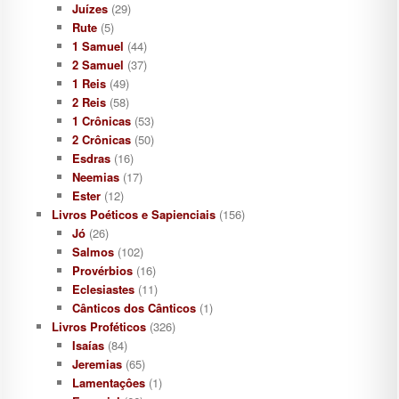
Juízes
(29)
Rute
(5)
1 Samuel
(44)
2 Samuel
(37)
1 Reis
(49)
2 Reis
(58)
1 Crônicas
(53)
2 Crônicas
(50)
Esdras
(16)
Neemias
(17)
Ester
(12)
Livros Poéticos e Sapienciais
(156)
Jó
(26)
Salmos
(102)
Provérbios
(16)
Eclesiastes
(11)
Cânticos dos Cânticos
(1)
Livros Proféticos
(326)
Isaías
(84)
Jeremias
(65)
Lamentaçôes
(1)