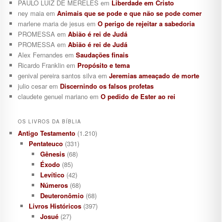
PAULO LUIZ DE MERELES
em
Liberdade em Cristo
ney maia
em
Animais que se pode e que não se pode comer
marlene maria de jesus
em
O perigo de rejeitar a sabedoria
PROMESSA
em
Abião é rei de Judá
PROMESSA
em
Abião é rei de Judá
Alex Fernandes
em
Saudações finais
Ricardo Franklin
em
Propósito e tema
genival pereira santos silva
em
Jeremias ameaçado de morte
julio cesar
em
Discernindo os falsos profetas
claudete genuel mariano
em
O pedido de Ester ao rei
OS LIVROS DA BÍBLIA
Antigo Testamento
(1.210)
Pentateuco
(331)
Gênesis
(68)
Éxodo
(85)
Levítico
(42)
Números
(68)
Deuteronômio
(68)
Livros Históricos
(397)
Josué
(27)