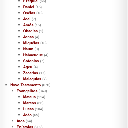
Ezequiel
(66)
Daniel
(15)
Oséias
(13)
Joel
(7)
Amós
(15)
Obadias
(1)
Jonas
(4)
Miquéias
(13)
Naum
(3)
Habacuque
(4)
Sofonias
(7)
Ageu
(4)
Zacarias
(17)
Malaquias
(7)
Novo Testamento
(678)
Evangelhos
(349)
Mateus
(114)
Marcos
(66)
Lucas
(104)
João
(65)
Atos
(64)
Epístolas
(232)