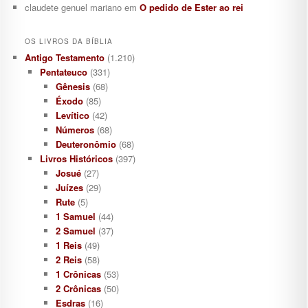
claudete genuel mariano
em
O pedido de Ester ao rei
OS LIVROS DA BÍBLIA
Antigo Testamento
(1.210)
Pentateuco
(331)
Gênesis
(68)
Éxodo
(85)
Levítico
(42)
Números
(68)
Deuteronômio
(68)
Livros Históricos
(397)
Josué
(27)
Juízes
(29)
Rute
(5)
1 Samuel
(44)
2 Samuel
(37)
1 Reis
(49)
2 Reis
(58)
1 Crônicas
(53)
2 Crônicas
(50)
Esdras
(16)