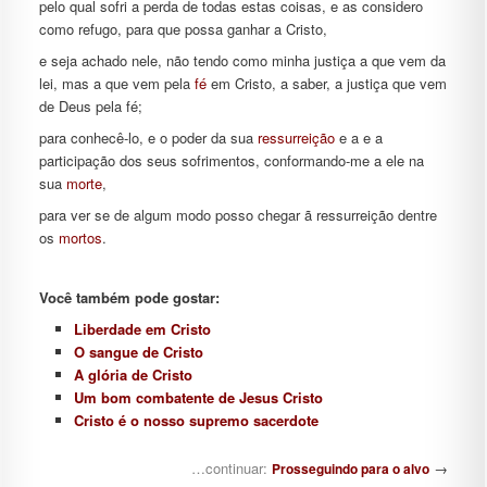
pelo qual sofri a perda de todas estas coisas, e as considero
como refugo, para que possa ganhar a Cristo,
e seja achado nele, não tendo como minha justiça a que vem da
lei, mas a que vem pela
fé
em Cristo, a saber, a justiça que vem
de Deus pela fé;
para conhecê-lo, e o poder da sua
ressurreição
e a e a
participação dos seus sofrimentos, conformando-me a ele na
sua
morte
,
para ver se de algum modo posso chegar ã ressurreição dentre
os
mortos
.
Você também pode gostar:
Liberdade em Cristo
O sangue de Cristo
A glória de Cristo
Um bom combatente de Jesus Cristo
Cristo é o nosso supremo sacerdote
Navegação de posts
…continuar:
→
Prosseguindo para o alvo