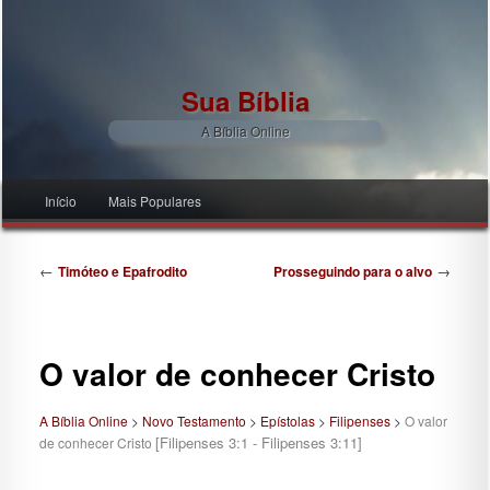
Sua Bíblia
A Bíblia Online
Menu principal
Início
Mais Populares
Pular para o conteúdo principal
Pular para o conteúdo secundário
Navegação de posts
←
→
Timóteo e Epafrodito
Prosseguindo para o alvo
O valor de conhecer Cristo
A Bíblia Online
>
Novo Testamento
>
Epístolas
>
Filipenses
>
O valor
[Filipenses 3:1 - Filipenses 3:11]
de conhecer Cristo