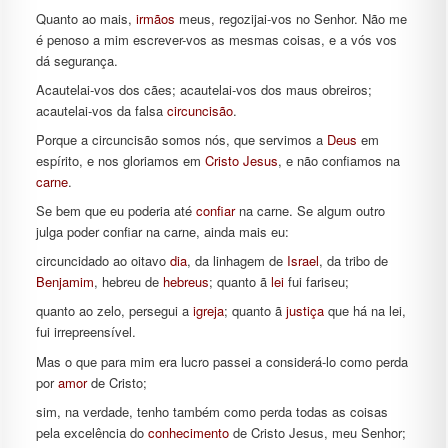
Quanto ao mais,
irmãos
meus, regozijai-vos no Senhor. Não me
é penoso a mim escrever-vos as mesmas coisas, e a vós vos
dá segurança.
Acautelai-vos dos cães; acautelai-vos dos maus obreiros;
acautelai-vos da falsa
circuncisão
.
Porque a circuncisão somos nós, que servimos a
Deus
em
espírito, e nos gloriamos em
Cristo
Jesus
, e não confiamos na
carne
.
Se bem que eu poderia até
confiar
na carne. Se algum outro
julga poder confiar na carne, ainda mais eu:
circuncidado ao oitavo
dia
, da linhagem de
Israel
, da tribo de
Benjamim
, hebreu de
hebreus
; quanto ã
lei
fui fariseu;
quanto ao zelo, persegui a
igreja
; quanto ã
justiça
que há na lei,
fui irrepreensível.
Mas o que para mim era lucro passei a considerá-lo como perda
por
amor
de Cristo;
sim, na verdade, tenho também como perda todas as coisas
pela excelência do
conhecimento
de Cristo Jesus, meu Senhor;