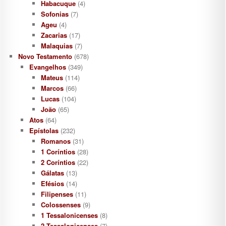
Habacuque
(4)
Sofonias
(7)
Ageu
(4)
Zacarias
(17)
Malaquias
(7)
Novo Testamento
(678)
Evangelhos
(349)
Mateus
(114)
Marcos
(66)
Lucas
(104)
João
(65)
Atos
(64)
Epístolas
(232)
Romanos
(31)
1 Coríntios
(28)
2 Coríntios
(22)
Gálatas
(13)
Efésios
(14)
Filipenses
(11)
Colossenses
(9)
1 Tessalonicenses
(8)
2 Tessalonicenses
(7)