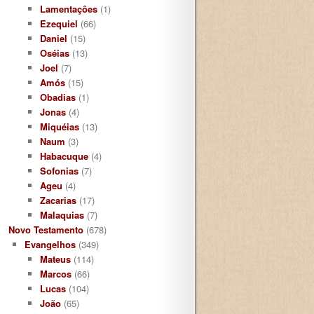
Lamentaçôes
(1)
Ezequiel
(66)
Daniel
(15)
Oséias
(13)
Joel
(7)
Amós
(15)
Obadias
(1)
Jonas
(4)
Miquéias
(13)
Naum
(3)
Habacuque
(4)
Sofonias
(7)
Ageu
(4)
Zacarias
(17)
Malaquias
(7)
Novo Testamento
(678)
Evangelhos
(349)
Mateus
(114)
Marcos
(66)
Lucas
(104)
João
(65)