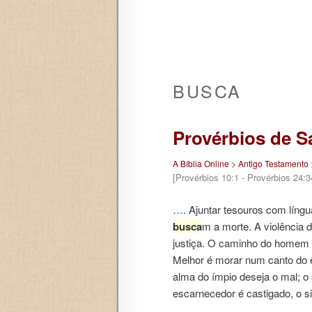
BUSCA
Provérbios de 
A Bíblia Online
>
Antigo Testamento
[Provérbios 10:1 - Provérbios 24:3
…. Ajuntar tesouros com língu
busca
m a morte. A violência 
justiça. O caminho do homem p
Melhor é morar num canto do 
alma do ímpio deseja o mal; 
escarnecedor é castigado, o 