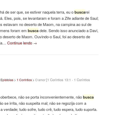
há de ser que, se estiver naquela terra, eu o
busca
rei
á. Eles, pois, se levantaram e foram a Zife adiante de Saul;
s estavam no deserto de Maom, na campina ao sul de
homens foram em
busca
dele. Sendo isso anunciado a Davi,
o deserto de Maom. Ouvindo-o Saul, foi ao deserto de
 ia…
Continue lendo
→
[1 Coríntios 13:1 - 1 Coríntios
>
Epístolas
>
1 Coríntios
>
O amor
soberbece, não se porta inconvenientemente, não
busca
ão se irrita, não suspeita mal; não se regozija com a
a verdade; tudo sofre, tudo crê, tudo espera, tudo suporta.