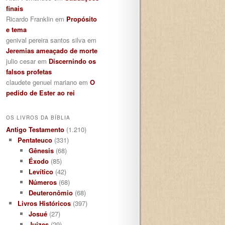
finais
Ricardo Franklin
em
Propósito
e tema
genival pereira santos silva
em
Jeremias ameaçado de morte
julio cesar
em
Discernindo os
falsos profetas
claudete genuel mariano
em
O
pedido de Ester ao rei
OS LIVROS DA BÍBLIA
Antigo Testamento
(1.210)
Pentateuco
(331)
Gênesis
(68)
Éxodo
(85)
Levítico
(42)
Números
(68)
Deuteronômio
(68)
Livros Históricos
(397)
Josué
(27)
Juízes
(29)