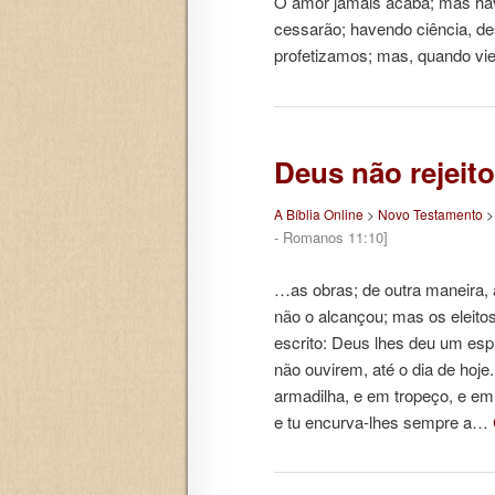
O amor jamais acaba; mas have
cessarão; havendo ciência, d
profetizamos; mas, quando vi
Deus não rejeit
A Bíblia Online
>
Novo Testamento
- Romanos 11:10]
…as obras; de outra maneira, 
não o alcançou; mas os eleito
escrito: Deus lhes deu um espí
não ouvirem, até o dia de hoje
armadilha, e em tropeço, e em
e tu encurva-lhes sempre a…