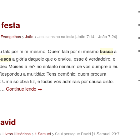
 festa
[João 7:14 - João 7:24]
>
Evangelhos
>
João
>
Jesus ensina na festa
 eu falo por mim mesmo. Quem fala por si mesmo
busca
a
busca
a glória daquele que o enviou, esse é verdadeiro, e
 deu Moisés a lei? no entanto nenhum de vós cumpre a lei.
Respondeu a multidão: Tens demônio; quem procura
 Uma só obra fiz, e todos vós admirais por causa disto.
ci…
Continue lendo
→
avid
[1 Samuel 23:7
>
Livros Históricos
>
1 Samuel
>
Saul persegue David