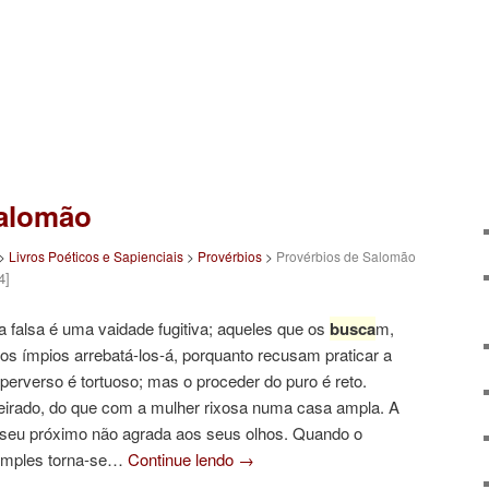
Salomão
>
Livros Poéticos e Sapienciais
>
Provérbios
>
Provérbios de Salomão
4]
a falsa é uma vaidade fugitiva; aqueles que os
busca
m,
dos ímpios arrebatá-los-á, porquanto recusam praticar a
erverso é tortuoso; mas o proceder do puro é reto.
eirado, do que com a mulher rixosa numa casa ampla. A
o seu próximo não agrada aos seus olhos. Quando o
simples torna-se…
Continue lendo
→