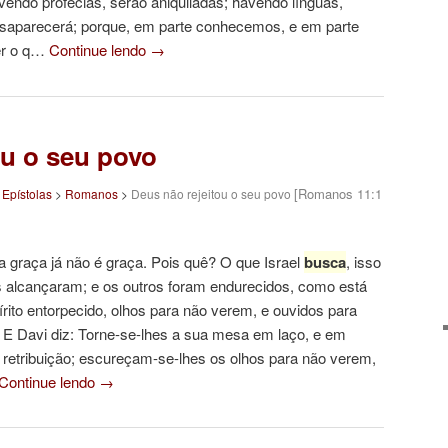
ndo profecias, serão aniquiladas; havendo línguas,
esaparecerá; porque, em parte conhecemos, e em parte
er o q…
Continue lendo
→
ou o seu povo
[Romanos 11:1
>
Epístolas
>
Romanos
>
Deus não rejeitou o seu povo
a graça já não é graça. Pois quê? O que Israel
busca
, isso
s alcançaram; e os outros foram endurecidos, como está
rito entorpecido, olhos para não verem, e ouvidos para
. E Davi diz: Torne-se-lhes a sua mesa em laço, e em
 retribuição; escureçam-se-lhes os olhos para não verem,
Continue lendo
→