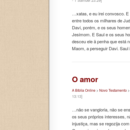
- 1 Samuel 23:29]
…xatas, e eu irei convosco. E 
entre todos os milhares de Jud
Davi, porém, e os seus homen
Jesimom. E Saul e os seus 
desceu ele ã penha que está n
Maom, a perseguir Davi. Saul
O amor
A Bíblia Online
>
Novo Testamento
13:13]
…não se vangloria, não se en
os seus próprios interesses, n
injustiça, mas se regozija com 