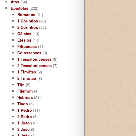
Atos
(64)
Epístolas
(232)
Romanos
(31)
1 Coríntios
(28)
2 Coríntios
(22)
Gálatas
(13)
Efésios
(14)
Filipenses
(11)
Colossenses
(9)
1 Tessalonicenses
(8)
2 Tessalonicenses
(7)
1 Timóteo
(9)
2 Timóteo
(8)
Tito
(5)
Filemón
(4)
Hebreus
(21)
Tiago
(6)
1 Pedro
(11)
2 Pedro
(5)
1 João
(10)
2 João
(3)
3 João
(3)