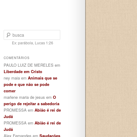
Pesquisar
Ex: parábola, Lucas 1:26
COMENTÁRIOS
PAULO LUIZ DE MERELES
em
Liberdade em Cristo
ney maia
em
Animais que se
pode e que não se pode
comer
marlene maria de jesus
em
O
perigo de rejeitar a sabedoria
PROMESSA
em
Abião é rei de
Judá
PROMESSA
em
Abião é rei de
Judá
Alex Fernandes
em
Saudações