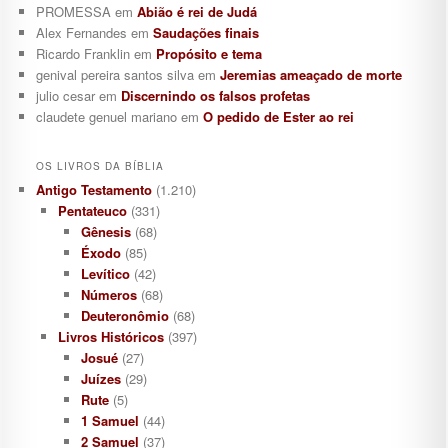
PROMESSA
em
Abião é rei de Judá
Alex Fernandes
em
Saudações finais
Ricardo Franklin
em
Propósito e tema
genival pereira santos silva
em
Jeremias ameaçado de morte
julio cesar
em
Discernindo os falsos profetas
claudete genuel mariano
em
O pedido de Ester ao rei
OS LIVROS DA BÍBLIA
Antigo Testamento
(1.210)
Pentateuco
(331)
Gênesis
(68)
Éxodo
(85)
Levítico
(42)
Números
(68)
Deuteronômio
(68)
Livros Históricos
(397)
Josué
(27)
Juízes
(29)
Rute
(5)
1 Samuel
(44)
2 Samuel
(37)