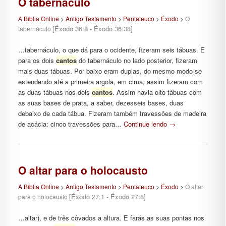
O tabernáculo
A Bíblia Online
>
Antigo Testamento
>
Pentateuco
>
Éxodo
>
O
[Éxodo 36:8 - Éxodo 36:38]
tabernáculo
…tabernáculo, o que dá para o ocidente, fizeram seis tábuas. E
para os dois
cantos
do tabernáculo no lado posterior, fizeram
mais duas tábuas. Por baixo eram duplas, do mesmo modo se
estendendo até a primeira argola, em cima; assim fizeram com
as duas tábuas nos dois
cantos
. Assim havia oito tábuas com
as suas bases de prata, a saber, dezesseis bases, duas
debaixo de cada tábua. Fizeram também travessões de madeira
de acácia: cinco travessões para…
Continue lendo
→
O altar para o holocausto
A Bíblia Online
>
Antigo Testamento
>
Pentateuco
>
Éxodo
>
O altar
[Éxodo 27:1 - Éxodo 27:8]
para o holocausto
…altar), e de três côvados a altura. E farás as suas pontas nos