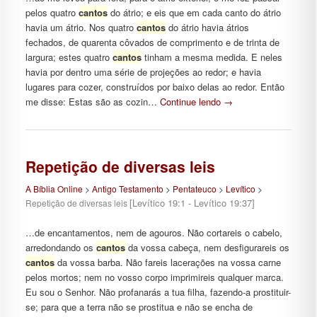
pelos quatro
cantos
do átrio; e eis que em cada canto do átrio
havia um átrio. Nos quatro
cantos
do átrio havia átrios
fechados, de quarenta côvados de comprimento e de trinta de
largura; estes quatro
cantos
tinham a mesma medida. E neles
havia por dentro uma série de projeções ao redor; e havia
lugares para cozer, construídos por baixo delas ao redor. Então
me disse: Estas são as cozin…
Continue lendo
→
Repetição de diversas leis
A Bíblia Online
>
Antigo Testamento
>
Pentateuco
>
Levítico
>
[Levítico 19:1 - Levítico 19:37]
Repetição de diversas leis
…de encantamentos, nem de agouros. Não cortareis o cabelo,
arredondando os
cantos
da vossa cabeça, nem desfigurareis os
cantos
da vossa barba. Não fareis lacerações na vossa carne
pelos mortos; nem no vosso corpo imprimireis qualquer marca.
Eu sou o Senhor. Não profanarás a tua filha, fazendo-a prostituir-
se; para que a terra não se prostitua e não se encha de