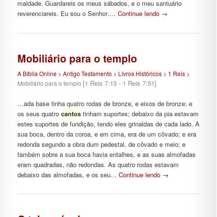
maldade. Guardareis os meus sábados, e o meu santuário
reverenciareis. Eu sou o Senhor….
Continue lendo
→
Mobiliário para o templo
A Bíblia Online
>
Antigo Testamento
>
Livros Históricos
>
1 Reis
>
[1 Reis 7:13 - 1 Reis 7:51]
Mobiliário para o templo
…ada base tinha quatro rodas de bronze, e eixos de bronze; e
os seus quatro
cantos
tinham suportes; debaixo da pia estavam
estes suportes de fundição, tendo eles grinaldas de cada lado. A
sua boca, dentro da coroa, e em cima, era de um côvado; e era
redonda segundo a obra dum pedestal, de côvado e meio; e
também sobre a sua boca havia entalhes, e as suas almofadas
eram quadradas, não redondas. As quatro rodas estavam
debaixo das almofadas, e os seu…
Continue lendo
→