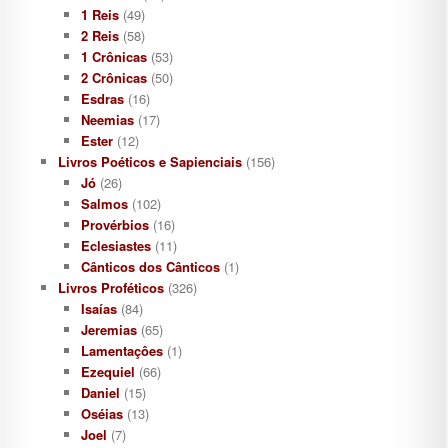
1 Reis
(49)
2 Reis
(58)
1 Crônicas
(53)
2 Crônicas
(50)
Esdras
(16)
Neemias
(17)
Ester
(12)
Livros Poéticos e Sapienciais
(156)
Jó
(26)
Salmos
(102)
Provérbios
(16)
Eclesiastes
(11)
Cânticos dos Cânticos
(1)
Livros Proféticos
(326)
Isaías
(84)
Jeremias
(65)
Lamentaçôes
(1)
Ezequiel
(66)
Daniel
(15)
Oséias
(13)
Joel
(7)