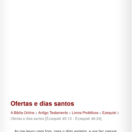
Ofertas e dias santos
A Bíblia Online
>
Antigo Testamento
>
Livros Proféticos
>
Ezequiel
>
[Ezequiel 45:13 - Ezequiel 46:24]
Ofertas e dias santos
…ão me levou para fora, para o átrio exterior, e me fez passar