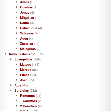
Amós
(15)
Obadias
(1)
Jonas
(4)
Miquéias
(13)
Naum
(3)
Habacuque
(4)
Sofonias
(7)
Ageu
(4)
Zacarias
(17)
Malaquias
(7)
Novo Testamento
(678)
Evangelhos
(349)
Mateus
(114)
Marcos
(66)
Lucas
(104)
João
(65)
Atos
(64)
Epístolas
(232)
Romanos
(31)
1 Coríntios
(28)
2 Coríntios
(22)