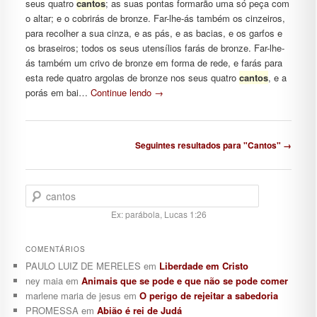
seus quatro
cantos
; as suas pontas formarão uma só peça com
o altar; e o cobrirás de bronze. Far-lhe-ás também os cinzeiros,
para recolher a sua cinza, e as pás, e as bacias, e os garfos e
os braseiros; todos os seus utensílios farás de bronze. Far-lhe-
ás também um crivo de bronze em forma de rede, e farás para
esta rede quatro argolas de bronze nos seus quatro
cantos
, e a
porás em bai…
Continue lendo
→
Navegação de posts
Seguintes resultados para "Cantos" →
Pesquisar
Ex: parábola, Lucas 1:26
COMENTÁRIOS
PAULO LUIZ DE MERELES
em
Liberdade em Cristo
ney maia
em
Animais que se pode e que não se pode comer
marlene maria de jesus
em
O perigo de rejeitar a sabedoria
PROMESSA
em
Abião é rei de Judá