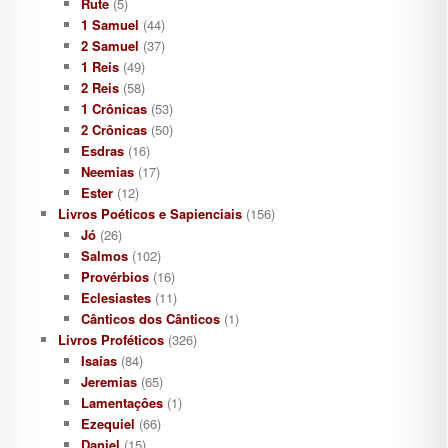
Rute
(5)
1 Samuel
(44)
2 Samuel
(37)
1 Reis
(49)
2 Reis
(58)
1 Crônicas
(53)
2 Crônicas
(50)
Esdras
(16)
Neemias
(17)
Ester
(12)
Livros Poéticos e Sapienciais
(156)
Jó
(26)
Salmos
(102)
Provérbios
(16)
Eclesiastes
(11)
Cânticos dos Cânticos
(1)
Livros Proféticos
(326)
Isaías
(84)
Jeremias
(65)
Lamentaçôes
(1)
Ezequiel
(66)
Daniel
(15)