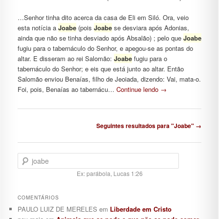
…Senhor tinha dito acerca da casa de Eli em Siló. Ora, veio
esta notícia a
Joabe
(pois
Joabe
se desviara após Adonias,
ainda que não se tinha desviado após Absalão) ; pelo que
Joabe
fugiu para o tabernáculo do Senhor, e apegou-se as pontas do
altar. E disseram ao rei Salomão:
Joabe
fugiu para o
tabernáculo do Senhor; e eis que está junto ao altar. Então
Salomão enviou Benaías, filho de Jeoiada, dizendo: Vai, mata-o.
Foi, pois, Benaías ao tabernácu…
Continue lendo
→
Navegação de posts
Seguintes resultados para "Joabe" →
Pesquisar
Ex: parábola, Lucas 1:26
COMENTÁRIOS
PAULO LUIZ DE MERELES
em
Liberdade em Cristo