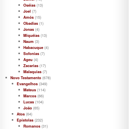
Oséias
(13)
Joel
(7)
Amós
(15)
Obadias
(1)
Jonas
(4)
Miquéias
(13)
Naum
(3)
Habacuque
(4)
Sofonias
(7)
Ageu
(4)
Zacarias
(17)
Malaquias
(7)
Novo Testamento
(678)
Evangelhos
(349)
Mateus
(114)
Marcos
(66)
Lucas
(104)
João
(65)
Atos
(64)
Epístolas
(232)
Romanos
(31)