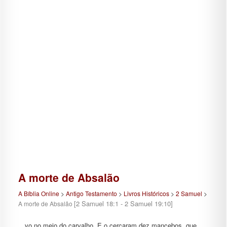
A morte de Absalão
A Bíblia Online
>
Antigo Testamento
>
Livros Históricos
>
2 Samuel
>
[2 Samuel 18:1 - 2 Samuel 19:10]
A morte de Absalão
…vo no meio do carvalho. E o cercaram dez mancebos, que