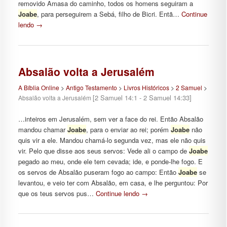
removido Amasa do caminho, todos os homens seguiram a
Joabe
, para perseguirem a Sebá, filho de Bicri. Entã…
Continue
lendo
→
Absalão volta a Jerusalém
A Bíblia Online
>
Antigo Testamento
>
Livros Históricos
>
2 Samuel
>
[2 Samuel 14:1 - 2 Samuel 14:33]
Absalão volta a Jerusalém
…inteiros em Jerusalém, sem ver a face do rei. Então Absalão
mandou chamar
Joabe
, para o enviar ao rei; porém
Joabe
não
quis vir a ele. Mandou chamá-lo segunda vez, mas ele não quis
vir. Pelo que disse aos seus servos: Vede ali o campo de
Joabe
pegado ao meu, onde ele tem cevada; ide, e ponde-lhe fogo. E
os servos de Absalão puseram fogo ao campo: Então
Joabe
se
levantou, e veio ter com Absalão, em casa, e lhe perguntou: Por
que os teus servos pus…
Continue lendo
→