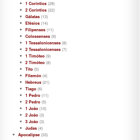
1 Coríntios
(28)
2 Coríntios
(22)
Gálatas
(13)
Efésios
(14)
Filipenses
(11)
Colossenses
(9)
1 Tessalonicenses
(8)
2 Tessalonicenses
(7)
1 Timóteo
(9)
2 Timóteo
(8)
Tito
(5)
Filemón
(4)
Hebreus
(21)
Tiago
(6)
1 Pedro
(11)
2 Pedro
(5)
1 João
(10)
2 João
(3)
3 João
(3)
Judas
(4)
Apocalipse
(33)