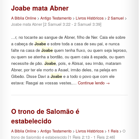
Joabe mata Abner
A Bíblia Online
>
Antigo Testamento
>
Livros Históricos
>
2 Samuel
>
[2 Samuel 3:22 - 2 Samuel 3:39]
Joabe mata Abner
…r, no tocante ao sangue de Abner, filho de Ner. Caia ele sobre
a cabeça de
Joabe
e sobre toda a casa de seu pai, e nunca
falte na casa de
Joabe
quem tenha fluxo, ou quem seja leproso,
ou quem se atenha a bordão, ou quem caia ã espada, ou quem
necessite de pão.
Joabe
, pois, e Abisai, seu irmão, mataram
Abner, por ter ele morto a Asael, irmão deles, na peleja em
Gibeão. Disse Davi a
Joabe
e a todo o povo que com ele
estava: Rasgai as vossas vestes,…
Continue lendo
→
O trono de Salomão é
estabelecido
A Bíblia Online
>
Antigo Testamento
>
Livros Históricos
>
1 Reis
>
O
[1 Reis 2:13 - 1 Reis 2:46]
trono de Salomão é estabelecido