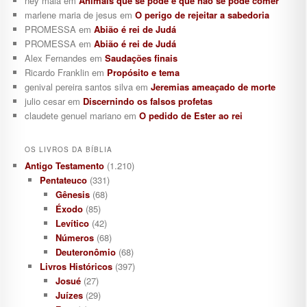
ney maia
em
Animais que se pode e que não se pode comer
marlene maria de jesus
em
O perigo de rejeitar a sabedoria
PROMESSA
em
Abião é rei de Judá
PROMESSA
em
Abião é rei de Judá
Alex Fernandes
em
Saudações finais
Ricardo Franklin
em
Propósito e tema
genival pereira santos silva
em
Jeremias ameaçado de morte
julio cesar
em
Discernindo os falsos profetas
claudete genuel mariano
em
O pedido de Ester ao rei
OS LIVROS DA BÍBLIA
Antigo Testamento
(1.210)
Pentateuco
(331)
Gênesis
(68)
Éxodo
(85)
Levítico
(42)
Números
(68)
Deuteronômio
(68)
Livros Históricos
(397)
Josué
(27)
Juízes
(29)