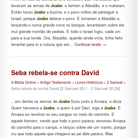
levavam as armas de
Joabe
; e feriram a Absalão, e o mataram.
Então tocou
Joabe
a buzina, e o povo voltou de perseguir a
Israel; porque
Joabe
deteve o povo. E tomaram a Absalão e,
lançando-o numa grande cova no bosque, levantaram sobre ele
mui grande montão de pedras. E todo o Israel fugiu, cada um
para a sua tenda. Ora, Absalão, quando ainda vivia, tinha feito
levantar para si a coluna que est…
Continue lendo
→
Seba rebela-se contra David
A Bíblia Online
>
Antigo Testamento
>
Livros Históricos
>
2 Samuel
>
[2 Samuel 20:1 - 2 Samuel 20:26]
Seba rebela-se contra David
…em dentre os servos de
Joabe
ficou junto a Amasa, e dizia:
Quem favorece a
Joabe
, e quem é por Davi, siga a
Joabe
. E
Amasa se revolvia no seu sangue no meio do caminho. E
aquele homem, vendo que todo o povo parava, removeu Amasa
do caminho para o campo, e lançou sobre ele um manto, porque
viu que todo aquele que chegava ao pé dele parava. Mas