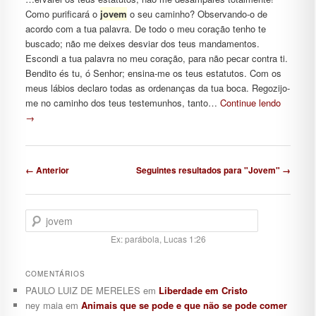
Como purificará o
jovem
o seu caminho? Observando-o de
acordo com a tua palavra. De todo o meu coração tenho te
buscado; não me deixes desviar dos teus mandamentos.
Escondi a tua palavra no meu coração, para não pecar contra ti.
Bendito és tu, ó Senhor; ensina-me os teus estatutos. Com os
meus lábios declaro todas as ordenanças da tua boca. Regozijo-
me no caminho dos teus testemunhos, tanto…
Continue lendo
→
Navegação de posts
← Anterior
Seguintes resultados para "Jovem" →
Pesquisar
Ex: parábola, Lucas 1:26
COMENTÁRIOS
PAULO LUIZ DE MERELES
em
Liberdade em Cristo
ney maia
em
Animais que se pode e que não se pode comer