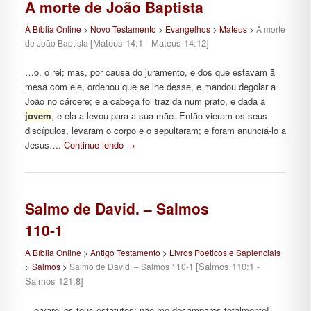
A morte de João Baptista
A Bíblia Online
>
Novo Testamento
>
Evangelhos
>
Mateus
>
A morte
[Mateus 14:1 - Mateus 14:12]
de João Baptista
…o, o rei; mas, por causa do juramento, e dos que estavam ã
mesa com ele, ordenou que se lhe desse, e mandou degolar a
João no cárcere; e a cabeça foi trazida num prato, e dada ã
jovem
, e ela a levou para a sua mãe. Então vieram os seus
discípulos, levaram o corpo e o sepultaram; e foram anunciá-lo a
Jesus….
Continue lendo
→
Salmo de David. – Salmos
110-1
A Bíblia Online
>
Antigo Testamento
>
Livros Poéticos e Sapienciais
[Salmos 110:1 -
>
Salmos
>
Salmo de David. – Salmos 110-1
Salmos 121:8]
…ervarei os teus estatutos; não me desampares totalmente!