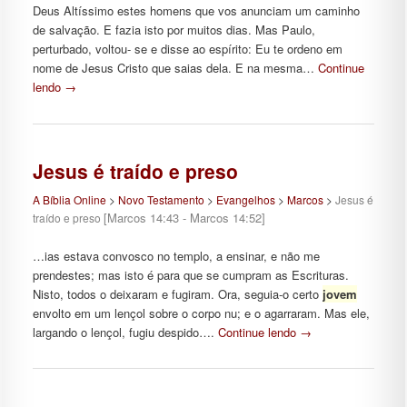
Deus Altíssimo estes homens que vos anunciam um caminho
de salvação. E fazia isto por muitos dias. Mas Paulo,
perturbado, voltou- se e disse ao espírito: Eu te ordeno em
nome de Jesus Cristo que saias dela. E na mesma…
Continue
lendo
→
Jesus é traído e preso
A Bíblia Online
>
Novo Testamento
>
Evangelhos
>
Marcos
>
Jesus é
[Marcos 14:43 - Marcos 14:52]
traído e preso
…ias estava convosco no templo, a ensinar, e não me
prendestes; mas isto é para que se cumpram as Escrituras.
Nisto, todos o deixaram e fugiram. Ora, seguia-o certo
jovem
envolto em um lençol sobre o corpo nu; e o agarraram. Mas ele,
largando o lençol, fugiu despido….
Continue lendo
→