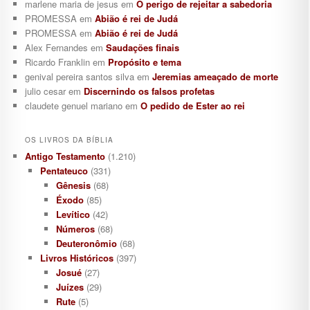
marlene maria de jesus
em
O perigo de rejeitar a sabedoria
PROMESSA
em
Abião é rei de Judá
PROMESSA
em
Abião é rei de Judá
Alex Fernandes
em
Saudações finais
Ricardo Franklin
em
Propósito e tema
genival pereira santos silva
em
Jeremias ameaçado de morte
julio cesar
em
Discernindo os falsos profetas
claudete genuel mariano
em
O pedido de Ester ao rei
OS LIVROS DA BÍBLIA
Antigo Testamento
(1.210)
Pentateuco
(331)
Gênesis
(68)
Éxodo
(85)
Levítico
(42)
Números
(68)
Deuteronômio
(68)
Livros Históricos
(397)
Josué
(27)
Juízes
(29)
Rute
(5)