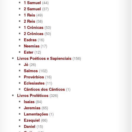
1 Samuel
(44)
2 Samuel
(37)
1 Reis
(49)
2 Reis
(58)
1 Crônicas
(53)
2 Crônicas
(50)
Esdras
(16)
Neemias
(17)
Ester
(12)
Livros Poéticos e Sapienciais
(156)
Jó
(26)
Salmos
(102)
Provérbios
(16)
Eclesiastes
(11)
Cânticos dos Cânticos
(1)
Livros Proféticos
(326)
Isaías
(84)
Jeremias
(65)
Lamentaçôes
(1)
Ezequiel
(66)
Daniel
(15)