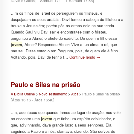
[1 Samuel 17:1 - 1 Samuel 17:58]
David e Golias
…m os filhos de Israel de perseguirem os filisteus, e
despojaram os seus arraiais. Davi tomou a cabeça do filisteu e a
trouxe a Jerusalém; porém pôs as armas dele na sua tenda.
Quando Saul viu Davi sair e encontrar-se com o filisteu,
perguntou a Abner, o chefe do exército: De quem é filho esse
jovem
, Abner? Respondeu Abner: Vive a tua alma, ó rei, que
não sei. Disse então o rei: Pergunta, pois, de quem ele é filho.
Voltando, pois, Davi de ferir o f…
Continue lendo
→
Paulo e Silas na prisão
A Bíblia Online
>
Novo Testamento
>
Atos
>
Paulo e Silas na prisão
[Atos 16:16 - Atos 16:40]
…a, aconteceu que quando íamos ao lugar de oração, nos veio
ao encontro uma
jovem
que tinha um espírito adivinhador, e
que, adivinhando, dava grande lucro a seus senhores. Ela,
seguindo a Paulo e a nós, clamava, dizendo: São servos do