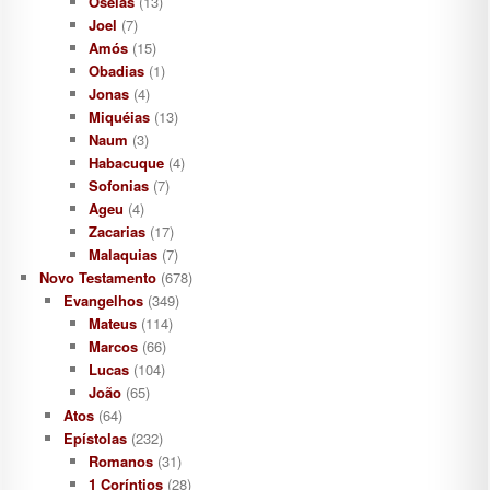
Oséias
(13)
Joel
(7)
Amós
(15)
Obadias
(1)
Jonas
(4)
Miquéias
(13)
Naum
(3)
Habacuque
(4)
Sofonias
(7)
Ageu
(4)
Zacarias
(17)
Malaquias
(7)
Novo Testamento
(678)
Evangelhos
(349)
Mateus
(114)
Marcos
(66)
Lucas
(104)
João
(65)
Atos
(64)
Epístolas
(232)
Romanos
(31)
1 Coríntios
(28)