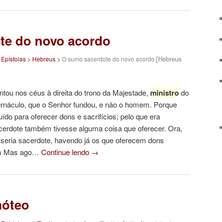
te do novo acordo
[Hebreus
>
Epístolas
>
Hebreus
>
O sumo sacerdote do novo acordo
ntou nos céus ã direita do trono da Majestade,
ministro
do
bernáculo, que o Senhor fundou, e não o homem. Porque
ído para oferecer dons e sacrifícios; pelo que era
erdote também tivesse alguma coisa que oferecer. Ora,
m seria sacerdote, havendo já os que oferecem dons
vem Mas ago…
Continue lendo
→
móteo