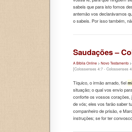
sabeis que para isto fomos de
antemão vos declarávamos qu
o sabeis. Por isso também, 
Saudações – Co
A Bíblia Online
>
Novo Testamento
[Colossenses 4:7 - Colossenses 4
Tíquico, o irmão amado, fiel
mi
situação; o qual vos envio pa
conforte os vossos corações,
de vós; eles vos farão saber 
companheiro de prisão, e Marc
instruções; se for ter convos