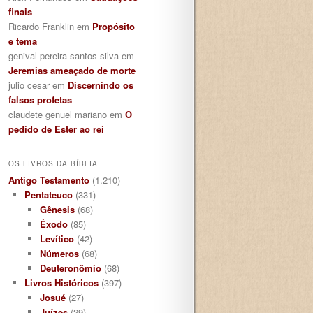
finais
Ricardo Franklin
em
Propósito
e tema
genival pereira santos silva
em
Jeremias ameaçado de morte
julio cesar
em
Discernindo os
falsos profetas
claudete genuel mariano
em
O
pedido de Ester ao rei
OS LIVROS DA BÍBLIA
Antigo Testamento
(1.210)
Pentateuco
(331)
Gênesis
(68)
Éxodo
(85)
Levítico
(42)
Números
(68)
Deuteronômio
(68)
Livros Históricos
(397)
Josué
(27)
Juízes
(29)