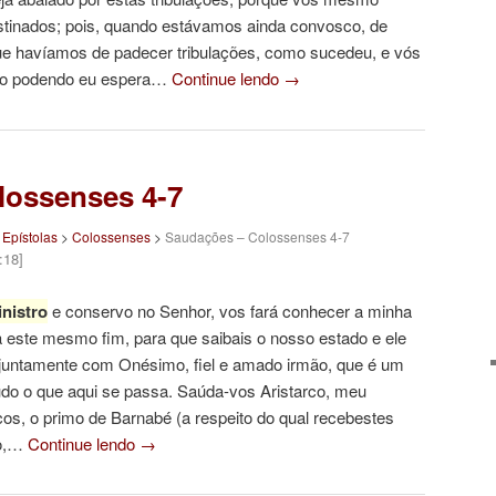
stinados; pois, quando estávamos ainda convosco, de
e havíamos de padecer tribulações, como sucedeu, e vós
não podendo eu espera…
Continue lendo
→
lossenses 4-7
>
Epístolas
>
Colossenses
>
Saudações – Colossenses 4-7
:18]
nistro
e conservo no Senhor, vos fará conhecer a minha
ra este mesmo fim, para que saibais o nosso estado e ele
 juntamente com Onésimo, fiel e amado irmão, que é um
tudo o que aqui se passa. Saúda-vos Aristarco, meu
os, o primo de Barnabé (a respeito do qual recebestes
co,…
Continue lendo
→