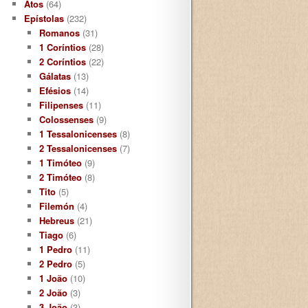
Atos
(64)
Epístolas
(232)
Romanos
(31)
1 Coríntios
(28)
2 Coríntios
(22)
Gálatas
(13)
Efésios
(14)
Filipenses
(11)
Colossenses
(9)
1 Tessalonicenses
(8)
2 Tessalonicenses
(7)
1 Timóteo
(9)
2 Timóteo
(8)
Tito
(5)
Filemón
(4)
Hebreus
(21)
Tiago
(6)
1 Pedro
(11)
2 Pedro
(5)
1 João
(10)
2 João
(3)
3 João
(3)