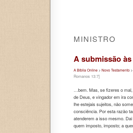
MINISTRO
A submissão às
A Bíblia Online
>
Novo Testamento
Romanos 13:7]
…bem. Mas, se fizeres o mal, 
de Deus, e vingador em ira con
lhe estejais sujeitos, não so
consciência. Por esta razão t
atenderem a isso mesmo. Dai a 
quem imposto, imposto; a q