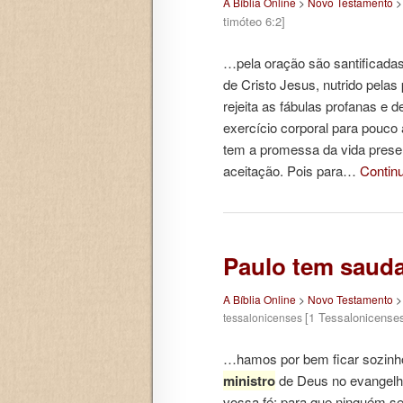
A Bíblia Online
>
Novo Testamento
timóteo 6:2]
…pela oração são santificada
de Cristo Jesus, nutrido pelas
rejeita as fábulas profanas e 
exercício corporal para pouco 
tem a promessa da vida present
aceitação. Pois para…
Contin
Paulo tem sauda
A Bíblia Online
>
Novo Testamento
[1 Tessalonicenses
tessalonicenses
…hamos por bem ficar sozinho
ministro
de Deus no evangelho 
vossa fé; para que ninguém se