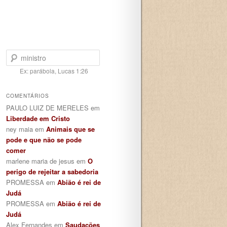
Pesquisar
Ex: parábola, Lucas 1:26
COMENTÁRIOS
PAULO LUIZ DE MERELES
em
Liberdade em Cristo
ney maia
em
Animais que se
pode e que não se pode
comer
marlene maria de jesus
em
O
perigo de rejeitar a sabedoria
PROMESSA
em
Abião é rei de
Judá
PROMESSA
em
Abião é rei de
Judá
Alex Fernandes
em
Saudações