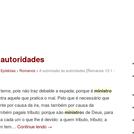
 autoridades
[Romanos 13:1 -
>
Epístolas
>
Romanos
>
A submissão às autoridades
teme, pois não traz debalde a espada; porque é
ministro
tra aquele que pratica o mal. Pelo que é necessário que
mente por causa da ira, mas também por causa da
ambém pagais tributo; porque são
ministro
s de Deus, para
cada um o que lhe é devido: a quem tributo, tributo; a
uem tem…
Continue lendo
→