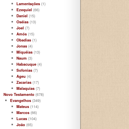
Lamentaçôes
(1)
Ezequiel
(66)
Daniel
(15)
Oséias
(13)
Joel
(7)
Amós
(15)
Obadias
(1)
Jonas
(4)
Miquéias
(13)
Naum
(3)
Habacuque
(4)
Sofonias
(7)
Ageu
(4)
Zacarias
(17)
Malaquias
(7)
Novo Testamento
(678)
Evangelhos
(349)
Mateus
(114)
Marcos
(66)
Lucas
(104)
João
(65)