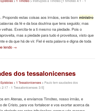
[1 timóteo 4:1 - 1
>
Epístolas
>
1 Timóteo
>
Instruções a Timóteo
s. Propondo estas coisas aos irmãos, serás bom
ministro
 palavras da fé e da boa doutrina que tens seguido; mas
de velhas. Exercita-te a ti mesmo na piedade. Pois o
aproveita, mas a piedade para tudo é proveitosa, visto que
e e da que há de vir. Fiel é esta palavra e digna de toda
ue lendo
→
des dos tessalonicenses
>
Epístolas
>
1 Tessalonicenses
>
Paulo tem saudades dos
 2:17 - 1 Tessalonicenses 3:5]
s em Atenas, e enviamos Timóteo, nosso irmão, e
de Cristo, para vos fortalecer e vos exortar acerca da
ja abalado por estas tribulações; porque vós mesmo