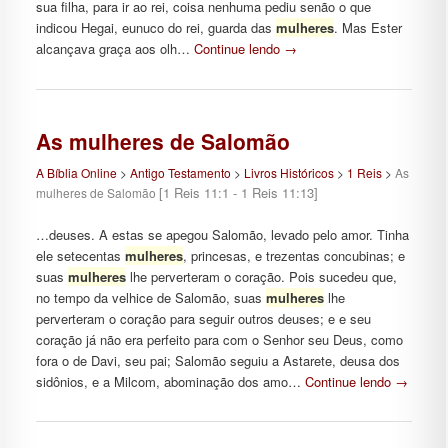
sua filha, para ir ao rei, coisa nenhuma pediu senão o que
indicou Hegai, eunuco do rei, guarda das
mulheres
. Mas Ester
alcançava graça aos olh…
Continue lendo
→
As mulheres de Salomão
A Bíblia Online
>
Antigo Testamento
>
Livros Históricos
>
1 Reis
>
As
[1 Reis 11:1 - 1 Reis 11:13]
mulheres de Salomão
…deuses. A estas se apegou Salomão, levado pelo amor. Tinha
ele setecentas
mulheres
, princesas, e trezentas concubinas; e
suas
mulheres
lhe perverteram o coração. Pois sucedeu que,
no tempo da velhice de Salomão, suas
mulheres
lhe
perverteram o coração para seguir outros deuses; e e seu
coração já não era perfeito para com o Senhor seu Deus, como
fora o de Davi, seu pai; Salomão seguiu a Astarete, deusa dos
sidônios, e a Milcom, abominação dos amo…
Continue lendo
→