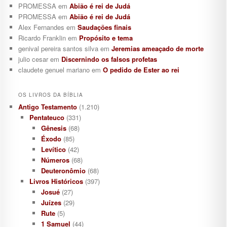
PROMESSA
em
Abião é rei de Judá
PROMESSA
em
Abião é rei de Judá
Alex Fernandes
em
Saudações finais
Ricardo Franklin
em
Propósito e tema
genival pereira santos silva
em
Jeremias ameaçado de morte
julio cesar
em
Discernindo os falsos profetas
claudete genuel mariano
em
O pedido de Ester ao rei
OS LIVROS DA BÍBLIA
Antigo Testamento
(1.210)
Pentateuco
(331)
Gênesis
(68)
Éxodo
(85)
Levítico
(42)
Números
(68)
Deuteronômio
(68)
Livros Históricos
(397)
Josué
(27)
Juízes
(29)
Rute
(5)
1 Samuel
(44)