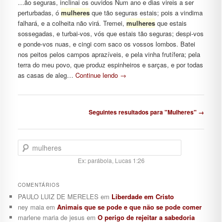
…ão seguras, inclinai os ouvidos Num ano e dias vireis a ser
perturbadas, ó
mulheres
que tão seguras estais; pois a vindima
falhará, e a colheita não virá. Tremei,
mulheres
que estais
sossegadas, e turbai-vos, vós que estais tão seguras; despi-vos
e ponde-vos nuas, e cingi com saco os vossos lombos. Batei
nos peitos pelos campos aprazíveis, e pela vinha frutífera; pela
terra do meu povo, que produz espinheiros e sarças, e por todas
as casas de aleg…
Continue lendo
→
Navegação de posts
Seguintes resultados para "Mulheres" →
Pesquisar
Ex: parábola, Lucas 1:26
COMENTÁRIOS
PAULO LUIZ DE MERELES
em
Liberdade em Cristo
ney maia
em
Animais que se pode e que não se pode comer
marlene maria de jesus
em
O perigo de rejeitar a sabedoria