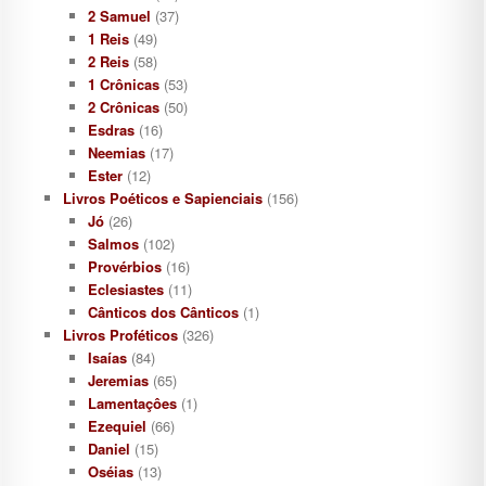
2 Samuel
(37)
1 Reis
(49)
2 Reis
(58)
1 Crônicas
(53)
2 Crônicas
(50)
Esdras
(16)
Neemias
(17)
Ester
(12)
Livros Poéticos e Sapienciais
(156)
Jó
(26)
Salmos
(102)
Provérbios
(16)
Eclesiastes
(11)
Cânticos dos Cânticos
(1)
Livros Proféticos
(326)
Isaías
(84)
Jeremias
(65)
Lamentaçôes
(1)
Ezequiel
(66)
Daniel
(15)
Oséias
(13)