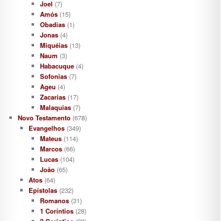
Joel
(7)
Amós
(15)
Obadias
(1)
Jonas
(4)
Miquéias
(13)
Naum
(3)
Habacuque
(4)
Sofonias
(7)
Ageu
(4)
Zacarias
(17)
Malaquias
(7)
Novo Testamento
(678)
Evangelhos
(349)
Mateus
(114)
Marcos
(66)
Lucas
(104)
João
(65)
Atos
(64)
Epístolas
(232)
Romanos
(31)
1 Coríntios
(28)