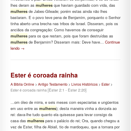
lhes deram as
mulheres
que haviam guardado com vida, das
mulheres
de Jabes-Gileade; porém estas ainda não lhes
bastaram. E o povo teve pena de Benjamim, porquanto o Senhor
tinha aberto uma brecha nas tribos de Israel. Disseram, pois os
anciãos da congregação: Como havemos de conseguir
mulheres
para os que restam, pois que foram destruídas as
mulheres
de Benjamim? Disseram mais: Deve have…
Continue
lendo
→
Ester é coroada rainha
A Bíblia Online
>
Antigo Testamento
>
Livros Históricos
>
Ester
>
[Ester 2:1 - Ester 2:20]
Ester é coroada rainha
…om óleo de mirra, e seis meses com especiarias e ungüentos
em uso entre as
mulheres
); desta maneira vinha a donzela ao
rei: dava-lhe tudo quanto ela quisesse para levar consigo da
casa das
mulheres
para o palácio do rei; Ora, quando chegou a
vez de Ester, filha de Abiail, tio de mardoqueu, que a tomara por