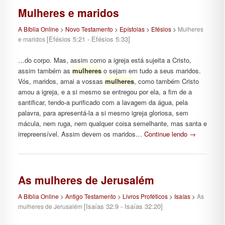
Mulheres e maridos
A Bíblia Online
>
Novo Testamento
>
Epístolas
>
Efésios
>
Mulheres
[Efésios 5:21 - Efésios 5:33]
e maridos
…do corpo. Mas, assim como a igreja está sujeita a Cristo,
assim também as
mulheres
o sejam em tudo a seus maridos.
Vós, maridos, amai a vossas
mulheres
, como também Cristo
amou a igreja, e a si mesmo se entregou por ela, a fim de a
santificar, tendo-a purificado com a lavagem da água, pela
palavra, para apresentá-la a si mesmo igreja gloriosa, sem
mácula, nem ruga, nem qualquer coisa semelhante, mas santa e
irrepreensível. Assim devem os maridos…
Continue lendo
→
As mulheres de Jerusalém
A Bíblia Online
>
Antigo Testamento
>
Livros Proféticos
>
Isaías
>
As
[Isaías 32:9 - Isaías 32:20]
mulheres de Jerusalém