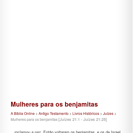
Mulheres para os benjamitas
A Bíblia Online
>
Antigo Testamento
>
Livros Históricos
>
Juízes
>
[Juízes 21:1 - Juízes 21:25]
Mulheres para os benjamitas
…roclamou a paz. Então voltaram os benjamitas, e os de Israel