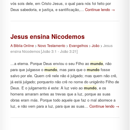
vós sois dele, em Cristo Jesus, o qual para nós foi feito por
Deus sabedoria, e justiça, e santificação,…
Continue lendo
→
Jesus ensina Nicodemos
A Bíblia Online
>
Novo Testamento
>
Evangelhos
>
João
>
Jesus
[João 3:1 - João 3:21]
ensina Nicodemos
…a eterna. Porque Deus enviou o seu Filho ao
mundo
, não
para que julgasse o
mundo
, mas para que o
mundo
fosse
salvo por ele. Quem crê nele não é julgado; mas quem não crê,
já está julgado; porquanto não crê no nome do unigênito Filho de
Deus. E o julgamento é este: A luz veio ao
mundo
, e os
homens amaram antes as trevas que a luz, porque as suas
obras eram más. Porque todo aquele que faz o mal aborrece a
luz, e não vem para a luz, para que as suas…
Continue lendo
→