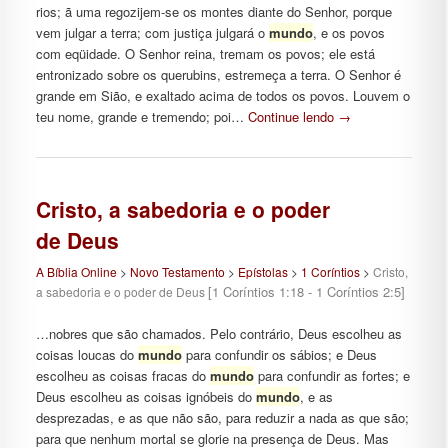
rios; ã uma regozijem-se os montes diante do Senhor, porque
vem julgar a terra; com justiça julgará o
mundo
, e os povos
com eqüidade. O Senhor reina, tremam os povos; ele está
entronizado sobre os querubins, estremeça a terra. O Senhor é
grande em Sião, e exaltado acima de todos os povos. Louvem o
teu nome, grande e tremendo; poi…
Continue lendo
→
Cristo, a sabedoria e o poder
de Deus
A Bíblia Online
>
Novo Testamento
>
Epístolas
>
1 Coríntios
>
Cristo,
[1 Coríntios 1:18 - 1 Coríntios 2:5]
a sabedoria e o poder de Deus
…nobres que são chamados. Pelo contrário, Deus escolheu as
coisas loucas do
mundo
para confundir os sábios; e Deus
escolheu as coisas fracas do
mundo
para confundir as fortes; e
Deus escolheu as coisas ignóbeis do
mundo
, e as
desprezadas, e as que não são, para reduzir a nada as que são;
para que nenhum mortal se glorie na presença de Deus. Mas