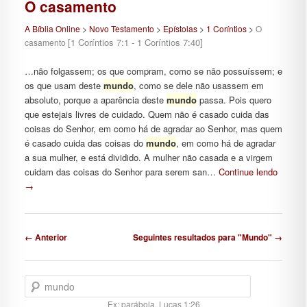
O casamento
A Bíblia Online
>
Novo Testamento
>
Epístolas
>
1 Coríntios
>
O
[1 Coríntios 7:1 - 1 Coríntios 7:40]
casamento
…não folgassem; os que compram, como se não possuíssem; e
os que usam deste
mundo
, como se dele não usassem em
absoluto, porque a aparência deste
mundo
passa. Pois quero
que estejais livres de cuidado. Quem não é casado cuida das
coisas do Senhor, em como há de agradar ao Senhor, mas quem
é casado cuida das coisas do
mundo
, em como há de agradar
a sua mulher, e está dividido. A mulher não casada e a virgem
cuidam das coisas do Senhor para serem san…
Continue lendo
→
Navegação de posts
← Anterior
Seguintes resultados para "Mundo" →
Pesquisar
Ex: parábola, Lucas 1:26