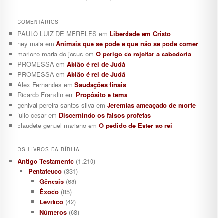
COMENTÁRIOS
PAULO LUIZ DE MERELES
em
Liberdade em Cristo
ney maia
em
Animais que se pode e que não se pode comer
marlene maria de jesus
em
O perigo de rejeitar a sabedoria
PROMESSA
em
Abião é rei de Judá
PROMESSA
em
Abião é rei de Judá
Alex Fernandes
em
Saudações finais
Ricardo Franklin
em
Propósito e tema
genival pereira santos silva
em
Jeremias ameaçado de morte
julio cesar
em
Discernindo os falsos profetas
claudete genuel mariano
em
O pedido de Ester ao rei
OS LIVROS DA BÍBLIA
Antigo Testamento
(1.210)
Pentateuco
(331)
Gênesis
(68)
Éxodo
(85)
Levítico
(42)
Números
(68)