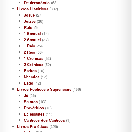
Deuteronômio
(68)
Livros Históricos
(397)
Josué
(27)
Juízes
(29)
Rute
(5)
1 Samuel
(44)
2 Samuel
(37)
1 Reis
(49)
2 Reis
(58)
1 Crônicas
(53)
2 Crônicas
(50)
Esdras
(16)
Neemias
(17)
Ester
(12)
Livros Poéticos e Sapienciais
(156)
Jó
(26)
Salmos
(102)
Provérbios
(16)
Eclesiastes
(11)
Cânticos dos Cânticos
(1)
Livros Proféticos
(326)