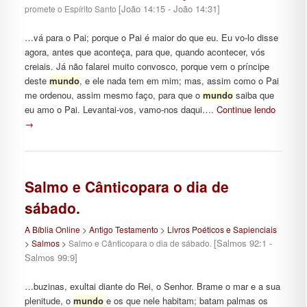
[João 14:15 - João 14:31]
promete o Espírito Santo
…vá para o Pai; porque o Pai é maior do que eu. Eu vo-lo disse
agora, antes que aconteça, para que, quando acontecer, vós
creiais. Já não falarei muito convosco, porque vem o príncipe
deste
mundo
, e ele nada tem em mim; mas, assim como o Pai
me ordenou, assim mesmo faço, para que o
mundo
saiba que
eu amo o Pai. Levantai-vos, vamo-nos daqui….
Continue lendo
→
Salmo e Cânticopara o dia de
sábado.
A Bíblia Online
>
Antigo Testamento
>
Livros Poéticos e Sapienciais
[Salmos 92:1 -
>
Salmos
>
Salmo e Cânticopara o dia de sábado.
Salmos 99:9]
…buzinas, exultai diante do Rei, o Senhor. Brame o mar e a sua
plenitude, o
mundo
e os que nele habitam; batam palmas os