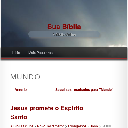
Sua Bíblia
A Bíblia Online
Menu principal
Início
Mais Populares
Pular para o conteúdo principal
Pular para o conteúdo secundário
MUNDO
Navegação de posts
← Anterior
Seguintes resultados para "Mundo" →
Jesus promete o Espírito
Santo
A Bíblia Online
>
Novo Testamento
>
Evangelhos
>
João
>
Jesus