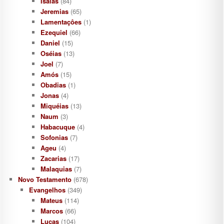
Isaías
(84)
Jeremias
(65)
Lamentaçôes
(1)
Ezequiel
(66)
Daniel
(15)
Oséias
(13)
Joel
(7)
Amós
(15)
Obadias
(1)
Jonas
(4)
Miquéias
(13)
Naum
(3)
Habacuque
(4)
Sofonias
(7)
Ageu
(4)
Zacarias
(17)
Malaquias
(7)
Novo Testamento
(678)
Evangelhos
(349)
Mateus
(114)
Marcos
(66)
Lucas
(104)