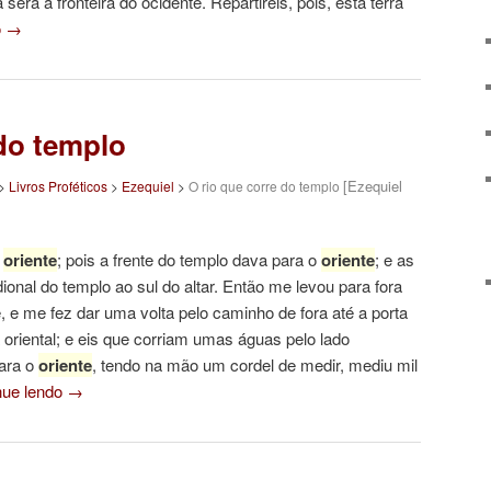
erá a fronteira do ocidente. Repartireis, pois, esta terra
o
→
 do templo
[Ezequiel
>
Livros Proféticos
>
Ezequiel
>
O rio que corre do templo
o
oriente
; pois a frente do templo dava para o
oriente
; e as
onal do templo ao sul do altar. Então me levou para fora
, e me fez dar uma volta pelo caminho de fora até a porta
a oriental; e eis que corriam umas águas pelo lado
ara o
oriente
, tendo na mão um cordel de medir, mediu mil
nue lendo
→