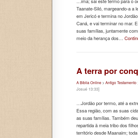
…ima; sai este termo para o oc
Taanate-Siló, margeando-a a l
em Jericó e termina no Jordão:
Caná, e vai terminar no mar. E
suas famílias, juntamente com
meio da herança dos…
Contin
A terra por conq
A Bíblia Online
>
Antigo Testamento
Josué 13:33]
…Jordão por termo, até a ext
Essa região, com as suas cida
as suas famílias. Também deu 
repartida ã meia tribo dos fil
território desde Maanaim; toda