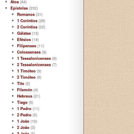
Atos
(64)
Epístolas
(232)
Romanos
(31)
1 Coríntios
(28)
2 Coríntios
(22)
Gálatas
(13)
Efésios
(14)
Filipenses
(11)
Colossenses
(9)
1 Tessalonicenses
(8)
2 Tessalonicenses
(7)
1 Timóteo
(9)
2 Timóteo
(8)
Tito
(5)
Filemón
(4)
Hebreus
(21)
Tiago
(6)
1 Pedro
(11)
2 Pedro
(5)
1 João
(10)
2 João
(3)
3 João
(3)