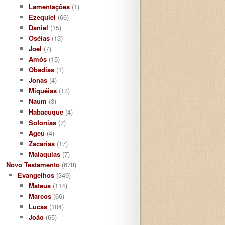
Lamentaçôes
(1)
Ezequiel
(66)
Daniel
(15)
Oséias
(13)
Joel
(7)
Amós
(15)
Obadias
(1)
Jonas
(4)
Miquéias
(13)
Naum
(3)
Habacuque
(4)
Sofonias
(7)
Ageu
(4)
Zacarias
(17)
Malaquias
(7)
Novo Testamento
(678)
Evangelhos
(349)
Mateus
(114)
Marcos
(66)
Lucas
(104)
João
(65)