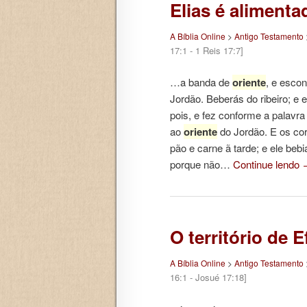
Elias é aliment
A Bíblia Online
>
Antigo Testamento
17:1 - 1 Reis 17:7]
…a banda de
oriente
, e escon
Jordão. Beberás do ribeiro; e 
pois, e fez conforme a palavra 
ao
oriente
do Jordão. E os co
pão e carne ã tarde; e ele bebi
porque não…
Continue lendo
O território de 
A Bíblia Online
>
Antigo Testamento
16:1 - Josué 17:18]