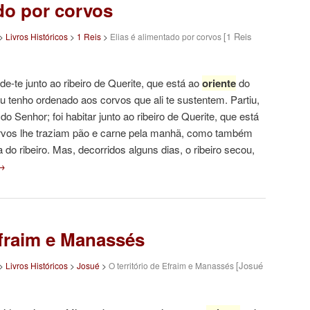
ado por corvos
[1 Reis
>
Livros Históricos
>
1 Reis
>
Elias é alimentado por corvos
de-te junto ao ribeiro de Querite, que está ao
oriente
do
eu tenho ordenado aos corvos que ali te sustentem. Partiu,
do Senhor; foi habitar junto ao ribeiro de Querite, que está
rvos lhe traziam pão e carne pela manhã, como também
a do ribeiro. Mas, decorridos alguns dias, o ribeiro secou,
→
Efraim e Manassés
[Josué
>
Livros Históricos
>
Josué
>
O território de Efraim e Manassés