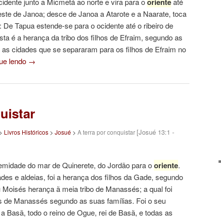
idente junto a Micmetá ao norte e vira para o
oriente
até
este de Janoa; desce de Janoa a Atarote e a Naarate, toca
 De Tapua estende-se para o ocidente até o ribeiro de
sta é a herança da tribo dos filhos de Efraim, segundo as
 as cidades que se separaram para os filhos de Efraim no
ue lendo
→
uistar
[Josué 13:1 -
>
Livros Históricos
>
Josué
>
A terra por conquistar
remidade do mar de Quinerete, do Jordão para o
oriente
.
des e aldeias, foi a herança dos filhos da Gade, segundo
Moisés herança ã meia tribo de Manassés; a qual foi
hos de Manassés segundo as suas famílias. Foi o seu
 a Basã, todo o reino de Ogue, rei de Basã, e todas as