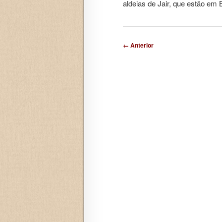
aldeias de Jair, que estão e
Navegação de posts
← Anterior