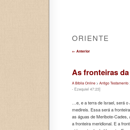
ORIENTE
Navegação de posts
← Anterior
As fronteiras da
A Bíblia Online
>
Antigo Testamento
- Ezequiel 47:23]
…e, e a terra de Israel, será 
medireis. Essa será a fronteir
as águas de Meribote-Cades, a
a fronteira meridional. E a fr