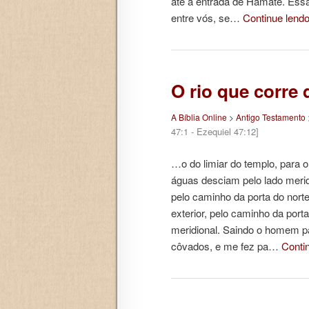
até a entrada de Hamate. Essa s
entre vós, se…
Continue lend
O rio que corre
A Bíblia Online
>
Antigo Testamento
47:1 - Ezequiel 47:12]
…o do limiar do templo, para 
águas desciam pelo lado meridi
pelo caminho da porta do norte
exterior, pelo caminho da port
meridional. Saindo o homem p
côvados, e me fez pa…
Conti