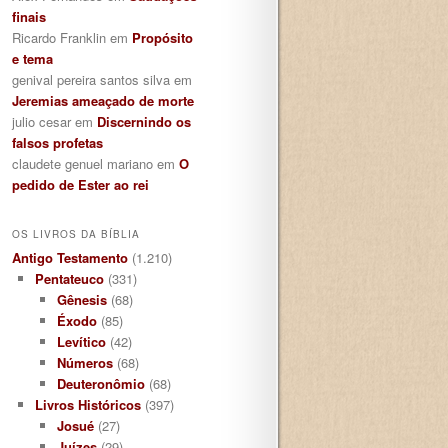
finais
Ricardo Franklin
em
Propósito
e tema
genival pereira santos silva
em
Jeremias ameaçado de morte
julio cesar
em
Discernindo os
falsos profetas
claudete genuel mariano
em
O
pedido de Ester ao rei
OS LIVROS DA BÍBLIA
Antigo Testamento
(1.210)
Pentateuco
(331)
Gênesis
(68)
Éxodo
(85)
Levítico
(42)
Números
(68)
Deuteronômio
(68)
Livros Históricos
(397)
Josué
(27)
Juízes
(29)