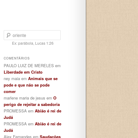
Pesquisar
Ex: parábola, Lucas 1:26
COMENTÁRIOS
PAULO LUIZ DE MERELES
em
Liberdade em Cristo
ney maia
em
Animais que se
pode e que não se pode
comer
marlene maria de jesus
em
O
perigo de rejeitar a sabedoria
PROMESSA
em
Abião é rei de
Judá
PROMESSA
em
Abião é rei de
Judá
Alex Fernandes
em
Saudações