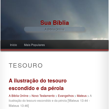
Sua Bíblia
A Bíblia Online
Menu principal
Início
Mais Populares
Pular para o conteúdo principal
Pular para o conteúdo secundário
TESOURO
A ilustração do tesouro
escondido e da pérola
A Bíblia Online
>
Novo Testamento
>
Evangelhos
>
Mateus
>
A
[Mateus 13:44 -
ilustração do tesouro escondido e da pérola
Mateus 13:46]