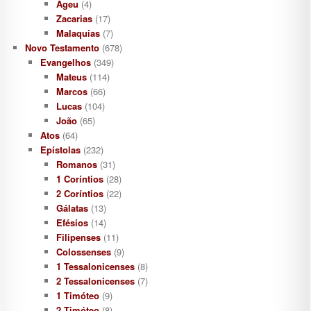
Ageu
(4)
Zacarias
(17)
Malaquias
(7)
Novo Testamento
(678)
Evangelhos
(349)
Mateus
(114)
Marcos
(66)
Lucas
(104)
João
(65)
Atos
(64)
Epístolas
(232)
Romanos
(31)
1 Coríntios
(28)
2 Coríntios
(22)
Gálatas
(13)
Efésios
(14)
Filipenses
(11)
Colossenses
(9)
1 Tessalonicenses
(8)
2 Tessalonicenses
(7)
1 Timóteo
(9)
2 Timóteo
(8)