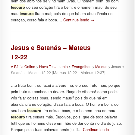
nem dos abrolhos se vindimam uvas. O homem bom, do bom
tesouro
do seu coração tira o bem; e o homem mau, do seu
mau
tesouro
tira o mal; pois do que há em abundância no
coração, disso fala a boca….
Continue lendo
→
Jesus e Satanás – Mateus
12-22
A Bíblia Online
>
Novo Testamento
>
Evangelhos
>
Mateus
>
Jesus e
[Mateus 12:22 - Mateus 12:37]
Satanás – Mateus 12-22
…u fruto bom; ou fazei a árvore má, e o seu fruto mau; porque
pelo fruto se conhece a árvore. Raça de víboras! como podeis
vós falar coisas boas, sendo maus? pois do que há em
abundância no coração, disso fala a boca. O homem bom, do
seu bom
tesouro
tira coisas boas, e o homem mau do mau
tesouro
tira coisas más. Digo-vos, pois, que de toda palavra
fútil que os homens disserem, hão de dar conta no dia do juízo.
Porque pelas tuas palavras serás justi…
Continue lendo
→