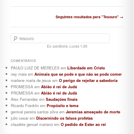
Navegação de posts
Seguintes resultados para "Tesouro" →
Pesquisar
Ex: parábola, Lucas 1:26
COMENTÁRIOS
PAULO LUIZ DE MERELES
em
Liberdade em Cristo
ney maia
em
Animais que se pode e que não se pode comer
marlene maria de jesus
em
O perigo de rejeitar a sabedoria
PROMESSA
em
Abião é rei de Judá
PROMESSA
em
Abião é rei de Judá
Alex Fernandes
em
Saudações finais
Ricardo Franklin
em
Propósito e tema
genival pereira santos silva
em
Jeremias ameaçado de morte
julio cesar
em
Discernindo os falsos profetas
claudete genuel mariano
em
O pedido de Ester ao rei