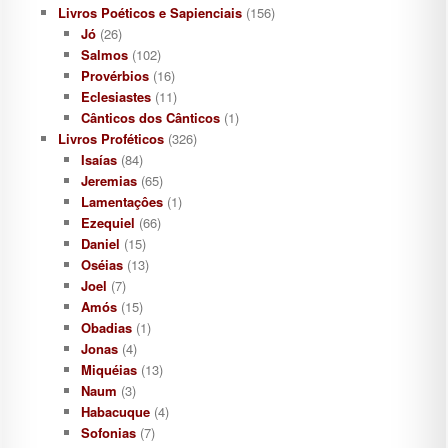
Livros Poéticos e Sapienciais
(156)
Jó
(26)
Salmos
(102)
Provérbios
(16)
Eclesiastes
(11)
Cânticos dos Cânticos
(1)
Livros Proféticos
(326)
Isaías
(84)
Jeremias
(65)
Lamentaçôes
(1)
Ezequiel
(66)
Daniel
(15)
Oséias
(13)
Joel
(7)
Amós
(15)
Obadias
(1)
Jonas
(4)
Miquéias
(13)
Naum
(3)
Habacuque
(4)
Sofonias
(7)