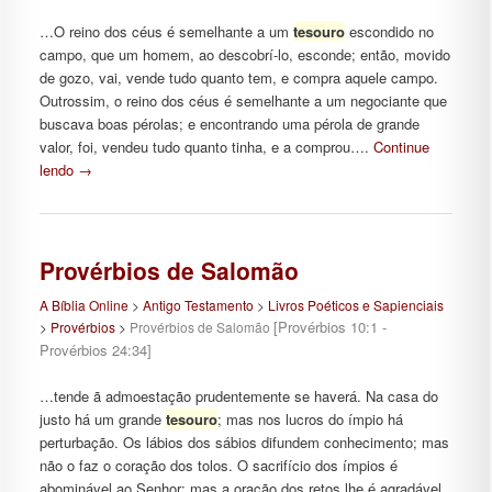
…O reino dos céus é semelhante a um
tesouro
escondido no
campo, que um homem, ao descobrí-lo, esconde; então, movido
de gozo, vai, vende tudo quanto tem, e compra aquele campo.
Outrossim, o reino dos céus é semelhante a um negociante que
buscava boas pérolas; e encontrando uma pérola de grande
valor, foi, vendeu tudo quanto tinha, e a comprou….
Continue
lendo
→
Provérbios de Salomão
A Bíblia Online
>
Antigo Testamento
>
Livros Poéticos e Sapienciais
[Provérbios 10:1 -
>
Provérbios
>
Provérbios de Salomão
Provérbios 24:34]
…tende ã admoestação prudentemente se haverá. Na casa do
justo há um grande
tesouro
; mas nos lucros do ímpio há
perturbação. Os lábios dos sábios difundem conhecimento; mas
não o faz o coração dos tolos. O sacrifício dos ímpios é
abominável ao Senhor; mas a oração dos retos lhe é agradável.