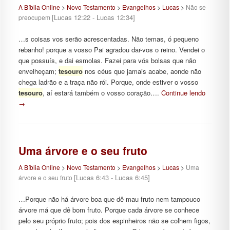
A Bíblia Online
>
Novo Testamento
>
Evangelhos
>
Lucas
>
Não se
[Lucas 12:22 - Lucas 12:34]
preocupem
…s coisas vos serão acrescentadas. Não temas, ó pequeno
rebanho! porque a vosso Pai agradou dar-vos o reino. Vendei o
que possuís, e dai esmolas. Fazei para vós bolsas que não
envelheçam;
tesouro
nos céus que jamais acabe, aonde não
chega ladrão e a traça não rói. Porque, onde estiver o vosso
tesouro
, aí estará também o vosso coração….
Continue lendo
→
Uma árvore e o seu fruto
A Bíblia Online
>
Novo Testamento
>
Evangelhos
>
Lucas
>
Uma
[Lucas 6:43 - Lucas 6:45]
árvore e o seu fruto
…Porque não há árvore boa que dê mau fruto nem tampouco
árvore má que dê bom fruto. Porque cada árvore se conhece
pelo seu próprio fruto; pois dos espinheiros não se colhem figos,