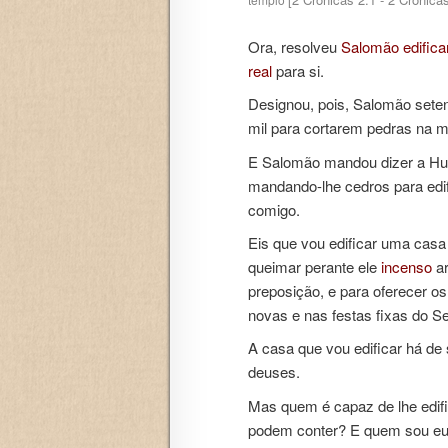
Ora, resolveu
Salomão
edifica
real
para si.
Designou, pois, Salomão seten
mil para cortarem pedras na mo
E Salomão mandou dizer a Hur
mandando-lhe cedros para ed
comigo.
Eis que vou edificar uma ca
queimar perante ele
incenso
ar
preposição, e para oferecer o
novas e nas festas fixas do S
A casa que vou edificar há de
deuses.
Mas quem é capaz de lhe edif
podem conter? E quem sou eu, 