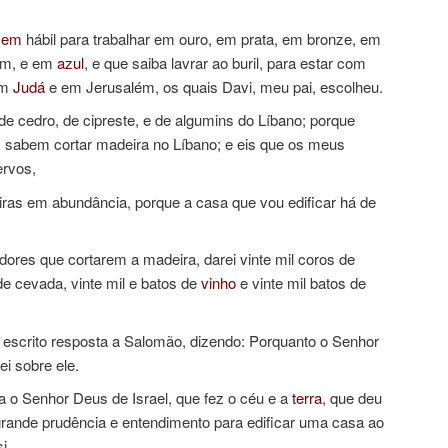
mem
hábil para trabalhar em ouro, em prata, em bronze, em
im, e em
azul
, e que saiba lavrar ao buril, para estar com
em
Judá
e em Jerusalém, os quais Davi, meu pai, escolheu.
cedro, de cipreste, e de algumins do Líbano; porque
s sabem cortar madeira no Líbano; e eis que os meus
ervos,
ras em abundância, porque a casa que vou edificar há de
dores que cortarem a madeira, darei vinte mil coros de
de cevada, vinte mil e batos de
vinho
e vinte mil batos de
r escrito resposta a Salomão, dizendo: Porquanto o Senhor
ei sobre ele.
a o Senhor Deus de Israel, que fez o céu e a
terra
, que deu
grande prudência e entendimento para edificar uma casa ao
i.