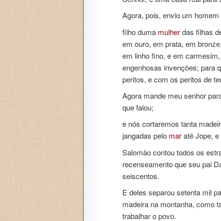
Agora, pois, envio um homem p
filho duma
mulher
das filhas d
em ouro, em prata, em bronze
em linho fino, e em carmesim, 
engenhosas invenções; para q
peritos, e com os peritos de t
Agora mande meu senhor para o
que falou;
e nós cortaremos tanta madeir
jangadas pelo
mar
até Jope, e
Salomão contou todos os estra
recenseamento que seu pai Dav
seiscentos.
E deles separou setenta mil pa
madeira na montanha, como ta
trabalhar o povo.