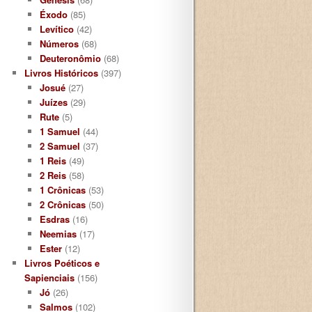
Éxodo
(85)
Levítico
(42)
Números
(68)
Deuteronômio
(68)
Livros Históricos
(397)
Josué
(27)
Juízes
(29)
Rute
(5)
1 Samuel
(44)
2 Samuel
(37)
1 Reis
(49)
2 Reis
(58)
1 Crônicas
(53)
2 Crônicas
(50)
Esdras
(16)
Neemias
(17)
Ester
(12)
Livros Poéticos e
Sapienciais
(156)
Jó
(26)
Salmos
(102)