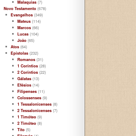
Malaquias
(7)
Novo Testamento
(678)
Evangelhos
(349)
Mateus
(114)
Marcos
(66)
Lucas
(104)
João
(65)
Atos
(64)
Epístolas
(232)
Romanos
(31)
1 Coríntios
(28)
2 Coríntios
(22)
Gálatas
(13)
Efésios
(14)
Filipenses
(11)
Colossenses
(9)
1 Tessalonicenses
(8)
2 Tessalonicenses
(7)
1 Timóteo
(9)
2 Timóteo
(8)
Tito
(5)
Filemón
(4)