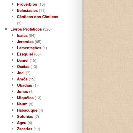
Provérbios
(16)
Eclesiastes
(11)
Cânticos dos Cânticos
(1)
Livros Proféticos
(326)
Isaías
(84)
Jeremias
(65)
Lamentaçôes
(1)
Ezequiel
(66)
Daniel
(15)
Oséias
(13)
Joel
(7)
Amós
(15)
Obadias
(1)
Jonas
(4)
Miquéias
(13)
Naum
(3)
Habacuque
(4)
Sofonias
(7)
Ageu
(4)
Zacarias
(17)