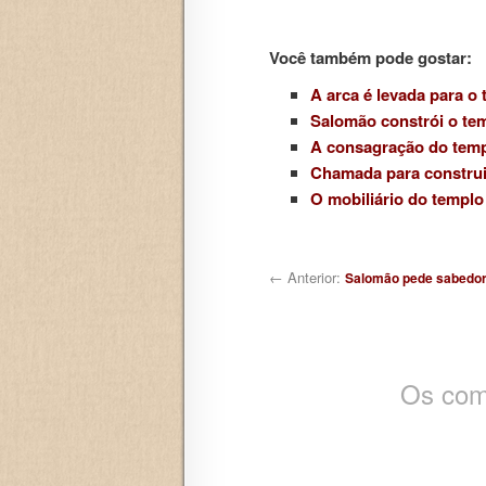
Você também pode gostar:
A arca é levada para o
Salomão constrói o te
A consagração do templ
Chamada para construi
O mobiliário do templo
Navegação de posts
← Anterior:
Salomão pede sabedor
Os com