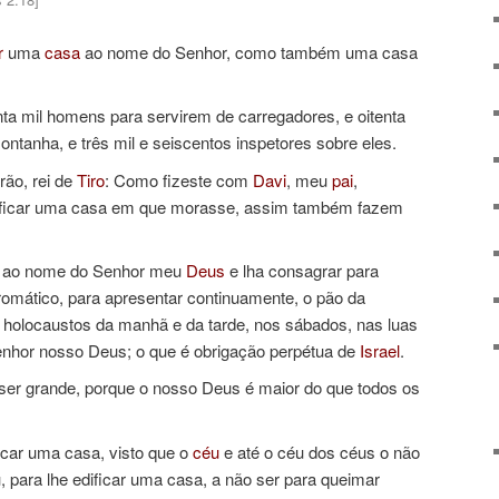
r
uma
casa
ao nome do Senhor, como também uma casa
ta mil homens para servirem de carregadores, e oitenta
ntanha, e três mil e seiscentos inspetores sobre eles.
ão, rei de
Tiro
: Como fizeste com
Davi
, meu
pai
,
ificar uma casa em que morasse, assim também fazem
sa ao nome do Senhor meu
Deus
e lha consagrar para
omático, para apresentar continuamente, o pão da
s holocaustos da manhã e da tarde, nos sábados, nas luas
enhor nosso Deus; o que é obrigação perpétua de
Israel
.
 ser grande, porque o nosso Deus é maior do que todos os
icar uma casa, visto que o
céu
e até o céu dos céus o não
para lhe edificar uma casa, a não ser para queimar