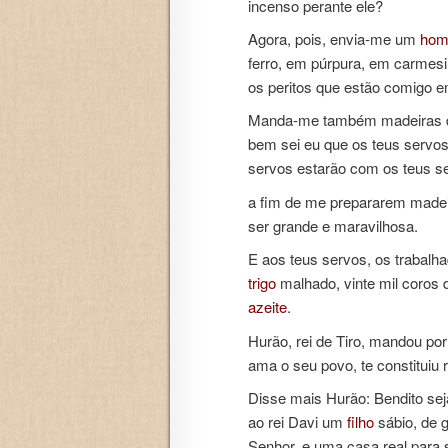
incenso perante ele?
Agora, pois, envia-me um
ho
ferro, em púrpura, em carmes
os peritos que estão comigo 
Manda-me também madeiras de 
bem sei eu que os teus servo
servos estarão com os teus s
a fim de me prepararem madei
ser grande e maravilhosa.
E aos teus servos, os trabalha
trigo
malhado, vinte mil coros 
azeite
.
Hurão, rei de Tiro, mandou po
ama o seu povo, te constituiu r
Disse mais Hurão: Bendito sej
ao rei Davi um
filho
sábio, de 
Senhor, e uma casa real para s