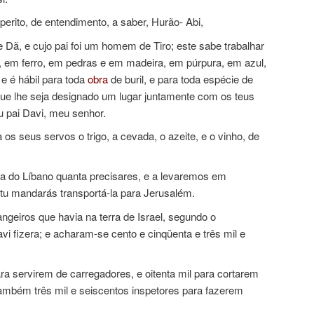
erito, de entendimento, a saber, Hurão- Abi,
e Dã, e cujo pai foi um homem de Tiro; este sabe trabalhar
, em ferro, em pedras e em madeira, em púrpura, em azul,
e é hábil para toda
obra
de buril, e para toda espécie de
ue lhe seja designado um lugar juntamente com os teus
eu pai Davi, meu senhor.
s seus servos o trigo, a cevada, o azeite, e o vinho, de
a do Líbano quanta precisares, e a levaremos em
 tu mandarás transportá-la para Jerusalém.
ngeiros que havia na terra de Israel, segundo o
i fizera; e acharam-se cento e cinqüenta e três mil e
ra servirem de carregadores, e oitenta mil para cortarem
mbém três mil e seiscentos inspetores para fazerem