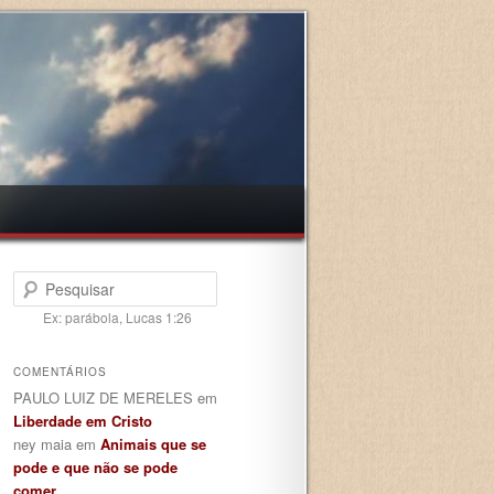
Pesquisar
Ex: parábola, Lucas 1:26
COMENTÁRIOS
PAULO LUIZ DE MERELES
em
Liberdade em Cristo
ney maia
em
Animais que se
pode e que não se pode
comer