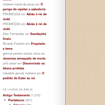
marlene maria de jesus
em
O
perigo de rejeitar a sabedoria
PROMESSA
em
Abião é rei de
Judá
PROMESSA
em
Abião é rei de
Judá
Alex Fernandes
em
Saudações
finais
Ricardo Franklin
em
Propósito
e tema
genival pereira santos silva
em
Jeremias ameaçado de morte
julio cesar
em
Discernindo os
falsos profetas
claudete genuel mariano
em
O
pedido de Ester ao rei
OS LIVROS DA BÍBLIA
Antigo Testamento
(1.210)
Pentateuco
(331)
Gênesis
(68)