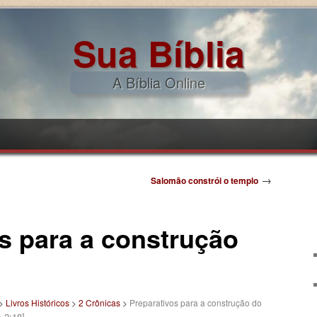
Sua Bíblia
A Bíblia Online
pal
ndário
→
Salomão constrói o templo
s para a construção
>
Livros Históricos
>
2 Crônicas
>
Preparativos para a construção do
s 2:18]