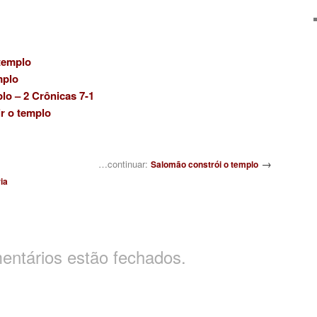
 templo
mplo
o – 2 Crônicas 7-1
r o templo
→
…continuar:
Salomão constrói o templo
ia
entários estão fechados.