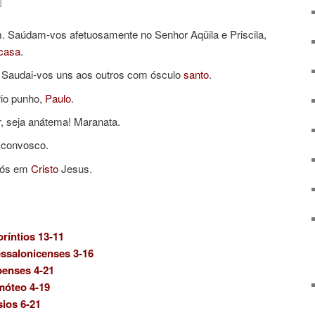
]
. Saúdam-vos afetuosamente no Senhor Aqüila e Priscila,
casa
.
Saudai-vos uns aos outros com ósculo
santo
.
io punho,
Paulo
.
 seja anátema! Maranata.
 convosco.
vós em
Cristo
Jesus.
ríntios 13-11
essalonicenses 3-16
penses 4-21
móteo 4-19
sios 6-21