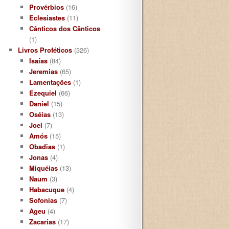
Provérbios
(16)
Eclesiastes
(11)
Cânticos dos Cânticos
(1)
Livros Proféticos
(326)
Isaías
(84)
Jeremias
(65)
Lamentaçôes
(1)
Ezequiel
(66)
Daniel
(15)
Oséias
(13)
Joel
(7)
Amós
(15)
Obadias
(1)
Jonas
(4)
Miquéias
(13)
Naum
(3)
Habacuque
(4)
Sofonias
(7)
Ageu
(4)
Zacarias
(17)