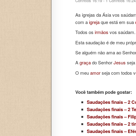
Coríntios 16:19 - 1 Coríntios 16:24
As igrejas da Ásia vos saúdam
com a
igreja
que está em sua
Todos os
irmãos
vos saúdam. 
Esta saudação é de meu própr
Se alguém não ama ao Senhor,
A
graça
do Senhor
Jesus
seja
O meu
amor
seja com todos 
Você também pode gostar:
Saudações finais – 2 Co
Saudações finais – 2 T
Saudações finais – Fili
Saudações finais – 2 ti
Saudações finais – Efé