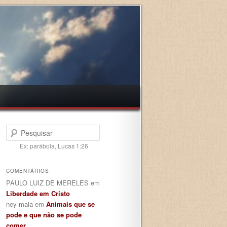
Pesquisar
Ex: parábola, Lucas 1:26
COMENTÁRIOS
PAULO LUIZ DE MERELES
em
Liberdade em Cristo
ney maia
em
Animais que se
pode e que não se pode
comer