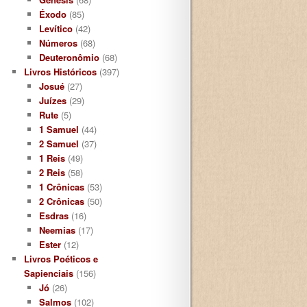
Éxodo
(85)
Levítico
(42)
Números
(68)
Deuteronômio
(68)
Livros Históricos
(397)
Josué
(27)
Juízes
(29)
Rute
(5)
1 Samuel
(44)
2 Samuel
(37)
1 Reis
(49)
2 Reis
(58)
1 Crônicas
(53)
2 Crônicas
(50)
Esdras
(16)
Neemias
(17)
Ester
(12)
Livros Poéticos e
Sapienciais
(156)
Jó
(26)
Salmos
(102)