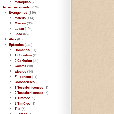
Malaquias
(7)
Novo Testamento
(678)
Evangelhos
(349)
Mateus
(114)
Marcos
(66)
Lucas
(104)
João
(65)
Atos
(64)
Epístolas
(232)
Romanos
(31)
1 Coríntios
(28)
2 Coríntios
(22)
Gálatas
(13)
Efésios
(14)
Filipenses
(11)
Colossenses
(9)
1 Tessalonicenses
(8)
2 Tessalonicenses
(7)
1 Timóteo
(9)
2 Timóteo
(8)
Tito
(5)
Filemón
(4)