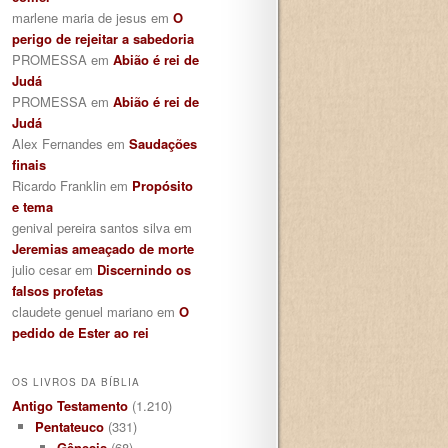
marlene maria de jesus
em
O
perigo de rejeitar a sabedoria
PROMESSA
em
Abião é rei de
Judá
PROMESSA
em
Abião é rei de
Judá
Alex Fernandes
em
Saudações
finais
Ricardo Franklin
em
Propósito
e tema
genival pereira santos silva
em
Jeremias ameaçado de morte
julio cesar
em
Discernindo os
falsos profetas
claudete genuel mariano
em
O
pedido de Ester ao rei
OS LIVROS DA BÍBLIA
Antigo Testamento
(1.210)
Pentateuco
(331)
Gênesis
(68)