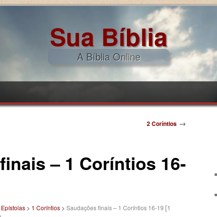
Sua Bíblia
A Bíblia Online
pal
ndário
→
2 Coríntios
inais – 1 Coríntios 16-
[1
>
Epístolas
>
1 Coríntios
>
Saudações finais – 1 Coríntios 16-19