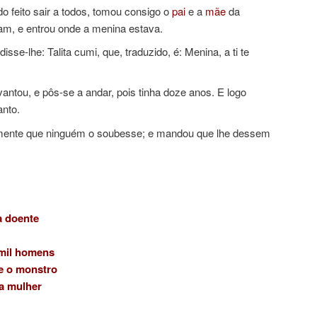
do feito sair a todos, tomou consigo o
pai
e a
mãe
da
am, e entrou onde a menina estava.
se-lhe: Talita cumi, que, traduzido, é: Menina, a ti te
antou, e pôs-se a andar, pois tinha doze anos. E logo
nto.
mente que ninguém o soubesse; e mandou que lhe dessem
 doente
 mil homens
e o monstro
a mulher