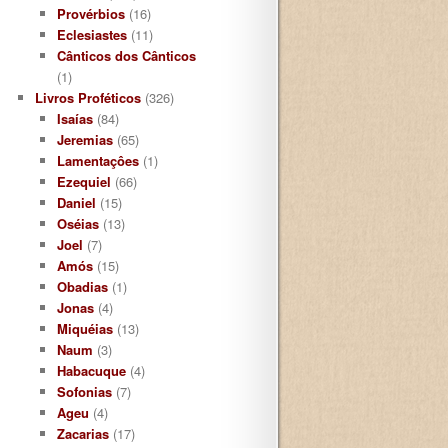
Provérbios
(16)
Eclesiastes
(11)
Cânticos dos Cânticos
(1)
Livros Proféticos
(326)
Isaías
(84)
Jeremias
(65)
Lamentaçôes
(1)
Ezequiel
(66)
Daniel
(15)
Oséias
(13)
Joel
(7)
Amós
(15)
Obadias
(1)
Jonas
(4)
Miquéias
(13)
Naum
(3)
Habacuque
(4)
Sofonias
(7)
Ageu
(4)
Zacarias
(17)