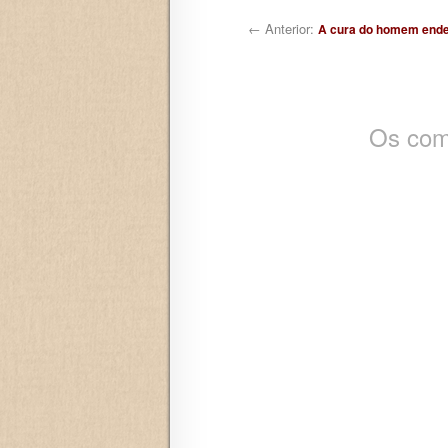
Navegação de posts
← Anterior:
A cura do homem end
Os com