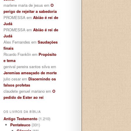
marlene maria de jesus
em
O
perigo de rejeitar a sabedoria
PROMESSA
em
Abião é rei de
Judá
PROMESSA
em
Abião é rei de
Judá
Alex Fernandes
em
Saudações
finais
Ricardo Franklin
em
Propósito
e tema
genival pereira santos silva
em
Jeremias ameaçado de morte
julio cesar
em
Discernindo os
falsos profetas
claudete genuel mariano
em
O
pedido de Ester ao rei
OS LIVROS DA BÍBLIA
Antigo Testamento
(1.210)
Pentateuco
(331)
Gênesis
(68)