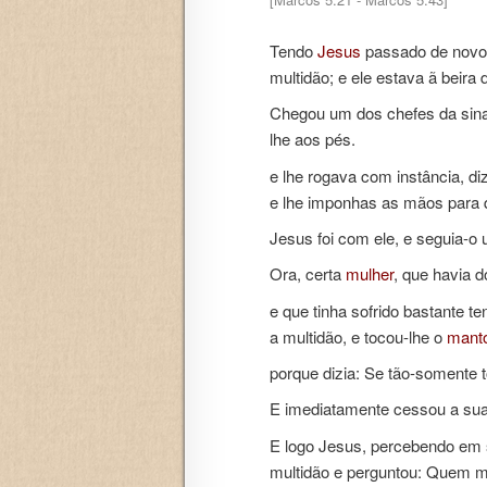
Tendo
Jesus
passado de novo n
multidão; e ele estava ã beira
Chegou um dos chefes da sin
lhe aos pés.
e lhe rogava com instância, di
e lhe imponhas as mãos para 
Jesus foi com ele, e seguia-o
Ora, certa
mulher
, que havia 
e que tinha sofrido bastante
te
a multidão, e tocou-lhe o
mant
porque dizia: Se tão-somente 
E imediatamente cessou a sua
E logo Jesus, percebendo em s
multidão e perguntou: Quem m