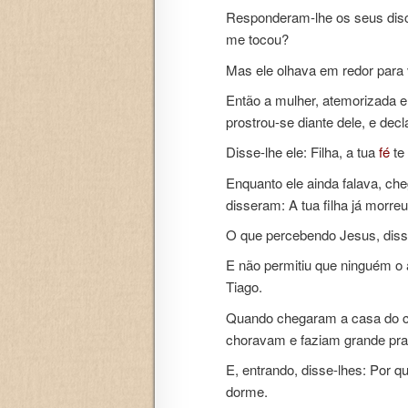
Responderam-lhe os seus discí
me tocou?
Mas ele olhava em redor para v
Então a mulher, atemorizada e 
prostrou-se diante dele, e decl
Disse-lhe ele: Filha, a tua
fé
te
Enquanto ele ainda falava, c
disseram: A tua filha já morr
O que percebendo Jesus, diss
E não permitiu que ninguém 
Tiago.
Quando chegaram a casa do ch
choravam e faziam grande pra
E, entrando, disse-lhes: Por 
dorme.