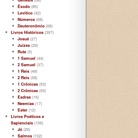
Éxodo
(85)
Levítico
(42)
Números
(68)
Deuteronômio
(68)
Livros Históricos
(397)
Josué
(27)
Juízes
(29)
Rute
(5)
1 Samuel
(44)
2 Samuel
(37)
1 Reis
(49)
2 Reis
(58)
1 Crônicas
(53)
2 Crônicas
(50)
Esdras
(16)
Neemias
(17)
Ester
(12)
Livros Poéticos e
Sapienciais
(156)
Jó
(26)
Salmos
(102)