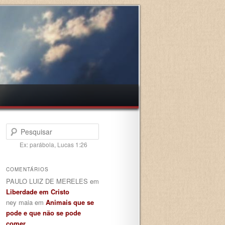
Pesquisar
Ex: parábola, Lucas 1:26
COMENTÁRIOS
PAULO LUIZ DE MERELES
em
Liberdade em Cristo
ney maia
em
Animais que se
pode e que não se pode
comer