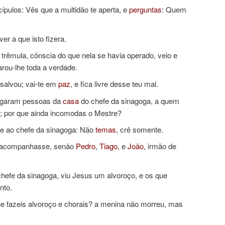
pulos: Vês que a multidão te aperta, e
perguntas
: Quem
er a que isto fizera.
trêmula, cônscia do que nela se havia operado, veio e
arou-lhe toda a verdade.
 salvou; vai-te em
paz
, e fica livre desse teu mal.
hegaram pessoas da
casa
do chefe da sinagoga, a quem
eu; por que ainda incomodas o Mestre?
e ao chefe da sinagoga: Não
temas
, crê somente.
o acompanhasse, senão
Pedro
,
Tiago
, e
João
, irmão de
efe da sinagoga, viu Jesus um alvoroço, e os que
nto.
que fazeis alvoroço e chorais? a menina não morreu, mas