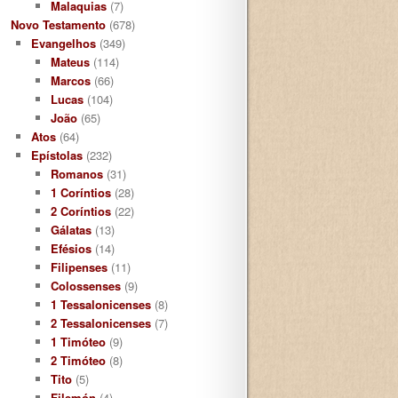
Malaquias
(7)
Novo Testamento
(678)
Evangelhos
(349)
Mateus
(114)
Marcos
(66)
Lucas
(104)
João
(65)
Atos
(64)
Epístolas
(232)
Romanos
(31)
1 Coríntios
(28)
2 Coríntios
(22)
Gálatas
(13)
Efésios
(14)
Filipenses
(11)
Colossenses
(9)
1 Tessalonicenses
(8)
2 Tessalonicenses
(7)
1 Timóteo
(9)
2 Timóteo
(8)
Tito
(5)
Filemón
(4)