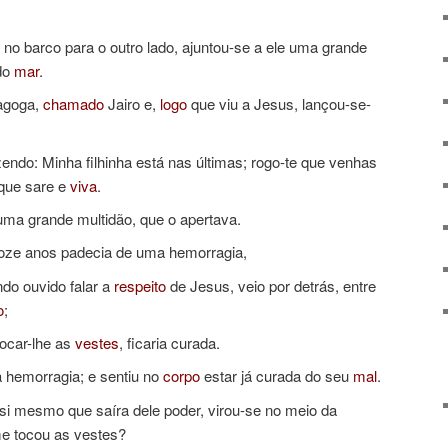
o barco para o outro lado, ajuntou-se a ele uma grande
 do
mar
.
agoga,
chamado
Jairo e,
logo
que viu a Jesus, lançou-se-
zendo: Minha filhinha está nas últimas; rogo-te que venhas
que sare e
viva
.
 uma grande multidão, que o apertava.
doze anos padecia de uma hemorragia,
ndo ouvido falar a
respeito
de Jesus, veio por detrás, entre
o
;
tocar-lhe as
vestes
, ficaria curada.
 hemorragia; e sentiu no
corpo
estar já curada do seu
mal
.
i mesmo que saíra dele poder, virou-se no meio da
e tocou as vestes?