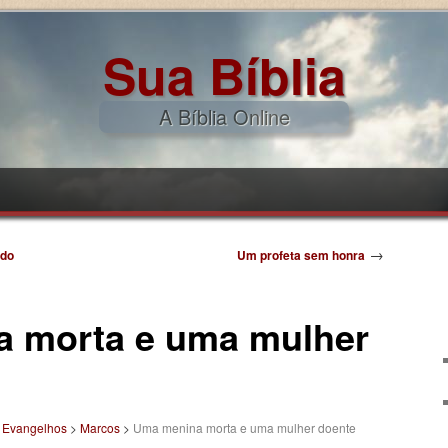
Sua Bíblia
A Bíblia Online
pal
ndário
→
ado
Um profeta sem honra
 morta e uma mulher
>
Evangelhos
>
Marcos
>
Uma menina morta e uma mulher doente