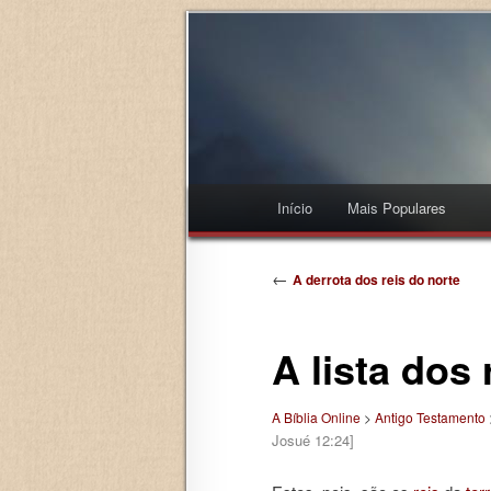
Menu principal
Início
Mais Populares
Pular para o conteúdo princi
Pular para o conteúdo secu
Navegação de posts
←
A derrota dos reis do norte
A lista dos
A Bíblia Online
>
Antigo Testamento
Josué 12:24]