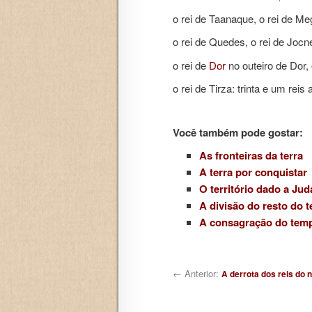
o rei de Taanaque, o rei de Me
o rei de Quedes, o rei de Joc
o rei de
Dor
no outeiro de Dor, 
o rei de Tirza: trinta e um reis 
Você também pode gostar:
As fronteiras da terra
A terra por conquistar
O território dado a Jud
A divisão do resto do te
A consagração do templ
Navegação de posts
← Anterior:
A derrota dos reis do 