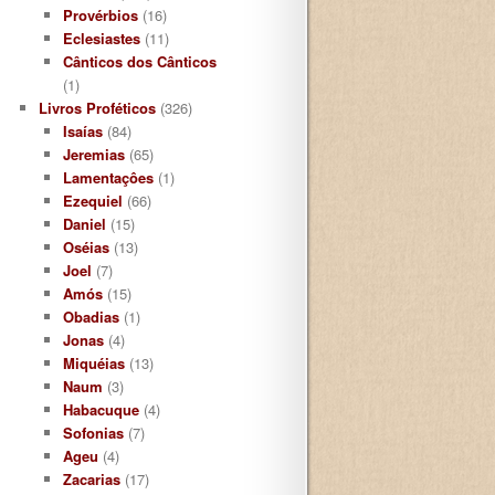
Provérbios
(16)
Eclesiastes
(11)
Cânticos dos Cânticos
(1)
Livros Proféticos
(326)
Isaías
(84)
Jeremias
(65)
Lamentaçôes
(1)
Ezequiel
(66)
Daniel
(15)
Oséias
(13)
Joel
(7)
Amós
(15)
Obadias
(1)
Jonas
(4)
Miquéias
(13)
Naum
(3)
Habacuque
(4)
Sofonias
(7)
Ageu
(4)
Zacarias
(17)