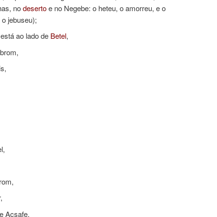
has, no
deserto
e no Negebe: o heteu, o amorreu, e o
 o jebuseu);
e está ao lado de
Betel
,
ebrom,
is,
l,
arom,
,
de Acsafe,