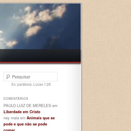
Pesquisar
Ex: parábola, Lucas 1:26
COMENTÁRIOS
PAULO LUIZ DE MERELES
em
Liberdade em Cristo
ney maia
em
Animais que se
pode e que não se pode
comer