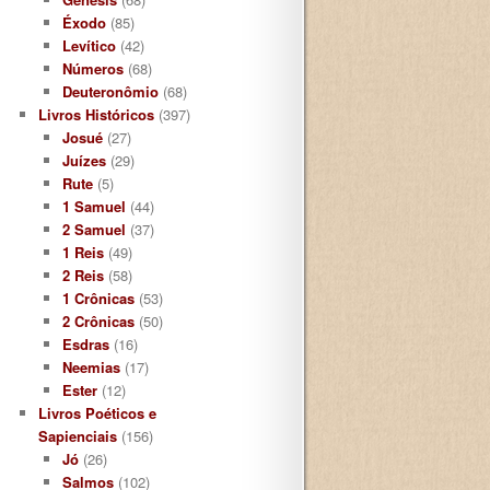
Éxodo
(85)
Levítico
(42)
Números
(68)
Deuteronômio
(68)
Livros Históricos
(397)
Josué
(27)
Juízes
(29)
Rute
(5)
1 Samuel
(44)
2 Samuel
(37)
1 Reis
(49)
2 Reis
(58)
1 Crônicas
(53)
2 Crônicas
(50)
Esdras
(16)
Neemias
(17)
Ester
(12)
Livros Poéticos e
Sapienciais
(156)
Jó
(26)
Salmos
(102)