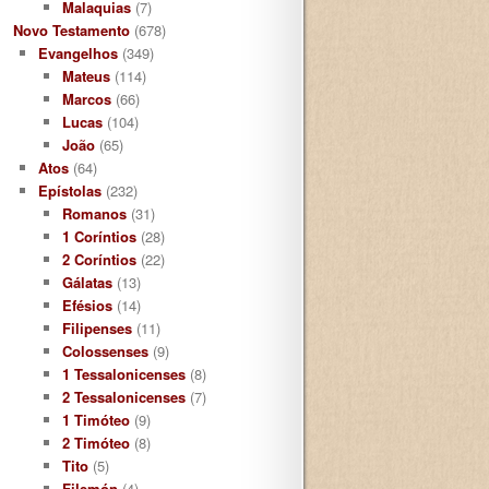
Malaquias
(7)
Novo Testamento
(678)
Evangelhos
(349)
Mateus
(114)
Marcos
(66)
Lucas
(104)
João
(65)
Atos
(64)
Epístolas
(232)
Romanos
(31)
1 Coríntios
(28)
2 Coríntios
(22)
Gálatas
(13)
Efésios
(14)
Filipenses
(11)
Colossenses
(9)
1 Tessalonicenses
(8)
2 Tessalonicenses
(7)
1 Timóteo
(9)
2 Timóteo
(8)
Tito
(5)
Filemón
(4)