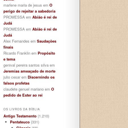
marlene maria de jesus
em
O
perigo de rejeitar a sabedoria
PROMESSA
em
Abião é rei de
Judá
PROMESSA
em
Abião é rei de
Judá
Alex Fernandes
em
Saudações
finais
Ricardo Franklin
em
Propósito
e tema
genival pereira santos silva
em
Jeremias ameaçado de morte
julio cesar
em
Discernindo os
falsos profetas
claudete genuel mariano
em
O
pedido de Ester ao rei
OS LIVROS DA BÍBLIA
Antigo Testamento
(1.210)
Pentateuco
(331)
Gênesis
(68)