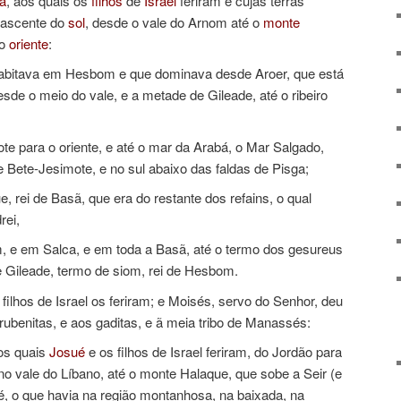
ra
, aos quais os
filhos
de
Israel
feriram e cujas terras
nascente do
sol
, desde o vale do Arnom até o
monte
 o
oriente
:
habitava em Hesbom e que dominava desde Aroer, que está
sde o meio do vale, e a metade de Gileade, até o ribeiro
te para o oriente, e até o mar da Arabá, o Mar Salgado,
e Bete-Jesimote, e no sul abaixo das faldas de Pisga;
rei de Basã, que era do restante dos refains, o qual
rei,
e em Salca, e em toda a Basã, até o termo dos gesureus
 Gileade, termo de siom, rei de Hesbom.
filhos de Israel os feriram; e Moisés, servo do Senhor, deu
ubenitas, e aos gaditas, e ã meia tribo de Manassés:
aos quais
Josué
e os filhos de Israel feriram, do Jordão para
no vale do Líbano, até o monte Halaque, que sobe a Seir (e
 é, o que havia na região montanhosa, na baixada, na