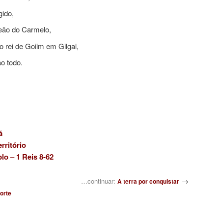
gido,
neão do Carmelo,
o rei de Goiim em Gilgal,
ao todo.
á
rritório
o – 1 Reis 8-62
→
…continuar:
A terra por conquistar
norte