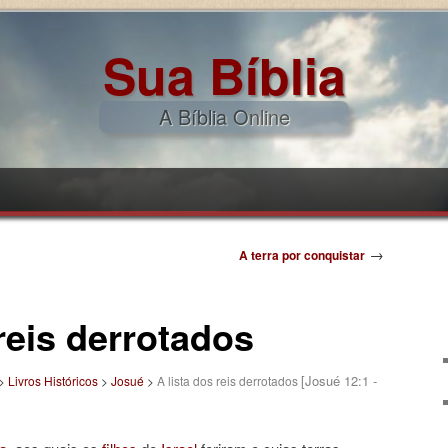
Sua Bíblia
A Bíblia Online
pal
ndário
→
A terra por conquistar
 reis derrotados
[Josué 12:1 -
>
Livros Históricos
>
Josué
>
A lista dos reis derrotados