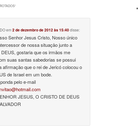
RROTADOS
”
ADO
em
2 de dezembro de 2012 às 15:40
disse:
sso Senhor Jesus Cristo, Nosso único
ntercessor de nossa situação junto a
 DEUS, gostaria que os irmãos me
com suas santas sabedorias se possui
 a afirmação que o rei de Jericó colocou o
S de Israel em um bode.
sponda pelo e-mail
mvitao@hotmail.com
SENHOR JESUS, O CRISTO DE DEUS
SALVADOR