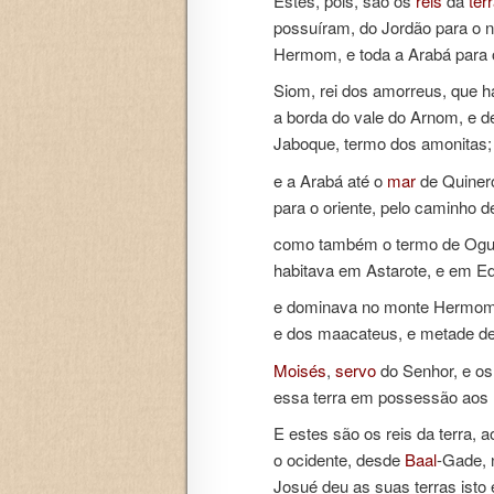
Estes, pois, são os
reis
da
ter
possuíram, do Jordão para o 
Hermom, e toda a Arabá para
Siom, rei dos amorreus, que 
a borda do vale do Arnom, e de
Jaboque, termo dos amonitas;
e a Arabá até o
mar
de Quinero
para o oriente, pelo caminho d
como também o termo de Ogue, 
habitava em Astarote, e em Ed
e dominava no monte Hermom, 
e dos maacateus, e metade de
Moisés
,
servo
do Senhor, e os 
essa terra em possessão aos r
E estes são os reis da terra, 
o ocidente, desde
Baal
-Gade, 
Josué deu as suas terras
isto