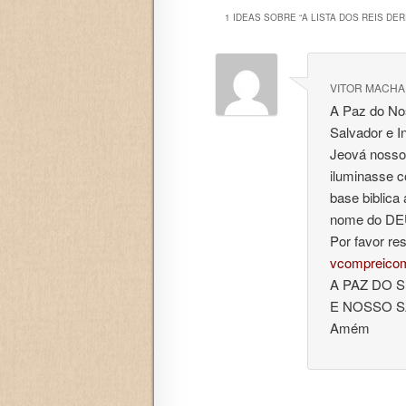
1 IDEAS SOBRE “
A LISTA DOS REIS DE
VITOR MACH
A Paz do No
Salvador e I
Jeová nosso
iluminasse 
base biblica
nome do DEU
Por favor re
vcompreico
A PAZ DO 
E NOSSO 
Amém