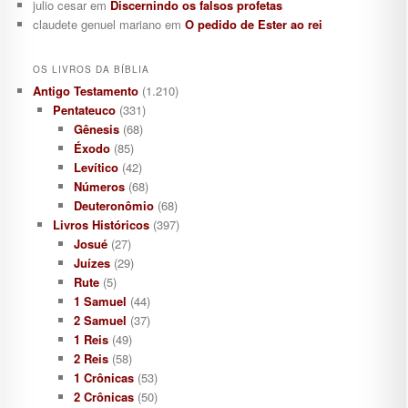
julio cesar
em
Discernindo os falsos profetas
claudete genuel mariano
em
O pedido de Ester ao rei
OS LIVROS DA BÍBLIA
Antigo Testamento
(1.210)
Pentateuco
(331)
Gênesis
(68)
Éxodo
(85)
Levítico
(42)
Números
(68)
Deuteronômio
(68)
Livros Históricos
(397)
Josué
(27)
Juízes
(29)
Rute
(5)
1 Samuel
(44)
2 Samuel
(37)
1 Reis
(49)
2 Reis
(58)
1 Crônicas
(53)
2 Crônicas
(50)