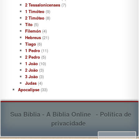
2 Tessalonicenses
(7)
1 Timóteo
(9)
2 Timóteo
(8)
Tito
(5)
Filemón
(4)
Hebreus
(21)
Tiago
(6)
1 Pedro
(11)
2 Pedro
(5)
1 João
(10)
2 João
(3)
3 João
(3)
Judas
(4)
Apocalipse
(33)
Sua Bíblia - A Bíblia Online
- Política de
privacidade