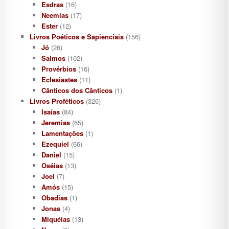
Esdras
(16)
Neemias
(17)
Ester
(12)
Livros Poéticos e Sapienciais
(156)
Jó
(26)
Salmos
(102)
Provérbios
(16)
Eclesiastes
(11)
Cânticos dos Cânticos
(1)
Livros Proféticos
(326)
Isaías
(84)
Jeremias
(65)
Lamentaçôes
(1)
Ezequiel
(66)
Daniel
(15)
Oséias
(13)
Joel
(7)
Amós
(15)
Obadias
(1)
Jonas
(4)
Miquéias
(13)