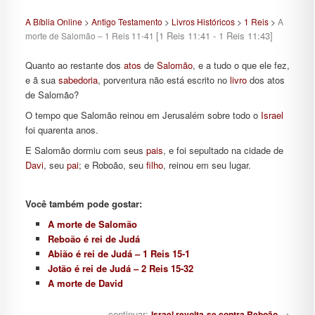
A Bíblia Online
>
Antigo Testamento
>
Livros Históricos
>
1 Reis
>
A
[1 Reis 11:41 - 1 Reis 11:43]
morte de Salomão – 1 Reis 11-41
Quanto ao restante dos
atos
de
Salomão
, e a tudo o que ele fez,
e ã sua
sabedoria
, porventura não está escrito no
livro
dos atos
de Salomão?
O tempo que Salomão reinou em Jerusalém sobre todo o
Israel
foi quarenta anos.
E Salomão dormiu com seus
pais
, e foi sepultado na cidade de
Davi
, seu
pai
; e Roboão, seu
filho
, reinou em seu lugar.
Você também pode gostar:
A morte de Salomão
Reboão é rei de Judá
Abião é rei de Judá – 1 Reis 15-1
Jotão é rei de Judá – 2 Reis 15-32
A morte de David
Navegação de posts
…continuar:
→
Israel revolta-se contra Reboão