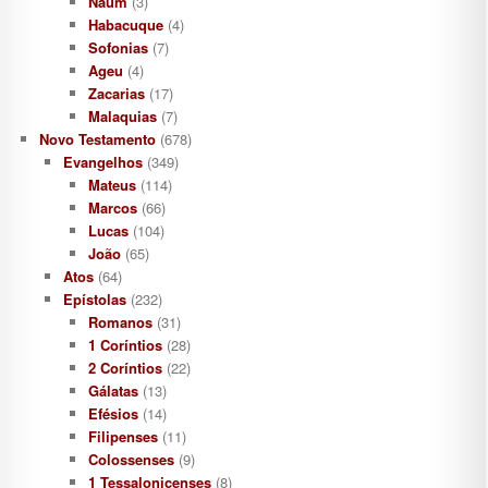
Naum
(3)
Habacuque
(4)
Sofonias
(7)
Ageu
(4)
Zacarias
(17)
Malaquias
(7)
Novo Testamento
(678)
Evangelhos
(349)
Mateus
(114)
Marcos
(66)
Lucas
(104)
João
(65)
Atos
(64)
Epístolas
(232)
Romanos
(31)
1 Coríntios
(28)
2 Coríntios
(22)
Gálatas
(13)
Efésios
(14)
Filipenses
(11)
Colossenses
(9)
1 Tessalonicenses
(8)