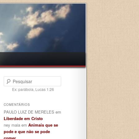
Pesquisar
Ex: parábola, Lucas 1:26
COMENTÁRIOS
PAULO LUIZ DE MERELES
em
Liberdade em Cristo
ney maia
em
Animais que se
pode e que não se pode
comer