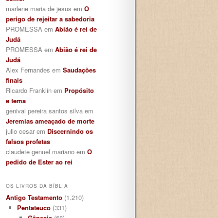
marlene maria de jesus
em
O
perigo de rejeitar a sabedoria
PROMESSA
em
Abião é rei de
Judá
PROMESSA
em
Abião é rei de
Judá
Alex Fernandes
em
Saudações
finais
Ricardo Franklin
em
Propósito
e tema
genival pereira santos silva
em
Jeremias ameaçado de morte
julio cesar
em
Discernindo os
falsos profetas
claudete genuel mariano
em
O
pedido de Ester ao rei
OS LIVROS DA BÍBLIA
Antigo Testamento
(1.210)
Pentateuco
(331)
Gênesis
(68)