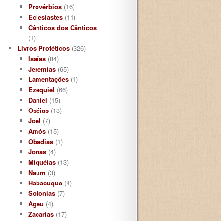
Provérbios
(16)
Eclesiastes
(11)
Cânticos dos Cânticos
(1)
Livros Proféticos
(326)
Isaías
(84)
Jeremias
(65)
Lamentaçôes
(1)
Ezequiel
(66)
Daniel
(15)
Oséias
(13)
Joel
(7)
Amós
(15)
Obadias
(1)
Jonas
(4)
Miquéias
(13)
Naum
(3)
Habacuque
(4)
Sofonias
(7)
Ageu
(4)
Zacarias
(17)