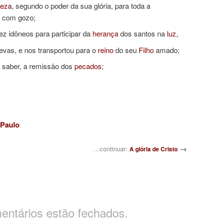
leza
, segundo o poder da sua glória, para toda a
 com gozo;
ez idôneos para participar da
herança
dos santos na
luz
,
revas, e nos transportou para o
reino
do seu
Filho
amado;
 saber, a remissão dos
pecados
;
 Paulo
→
…continuar:
A glória de Cristo
entários estão fechados.