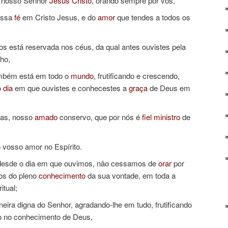
 nosso Senhor
Jesus
Cristo
, orando sempre por vós,
ossa
fé
em Cristo Jesus, e do
amor
que tendes a todos os
s está reservada nos céus, da qual antes ouvistes pela
ho,
ambém está em todo o
mundo
, frutificando e crescendo,
o
dia
em que ouvistes e conhecestes a
graça
de Deus em
ras, nosso
amado
conservo, que por nós é
fiel
ministro
de
 vosso amor no Espírito.
 desde o dia em que ouvimos, não cessamos de
orar
por
os do pleno
conhecimento
da sua vontade, em toda a
itual;
eira digna do Senhor, agradando-lhe em tudo, frutificando
o no conhecimento de Deus,