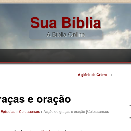
Sua Bíblia
A Bíblia Online
pal
ndário
→
A glória de Cristo
raças e oração
[Colossenses
>
Epístolas
>
Colossenses
>
Acção de graças e oração