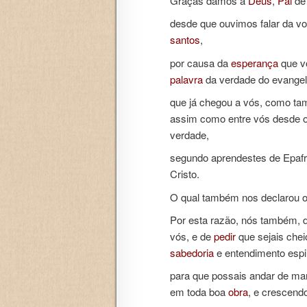
Graças damos a
Deus
,
Pai
de
desde que ouvimos falar da v
santos
,
por causa da
esperança
que vo
palavra
da verdade do evangel
que já chegou a vós, como t
assim como entre vós desde 
verdade,
segundo aprendestes de Epaf
Cristo.
O qual também nos declarou o
Por esta razão, nós também,
vós, e de
pedir
que sejais chei
sabedoria
e entendimento espir
para que possais andar de man
em toda boa
obra
, e crescend