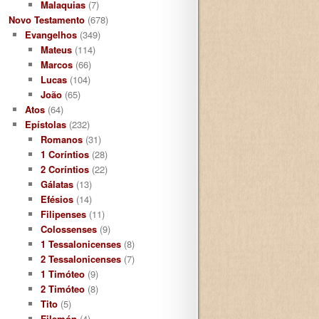
Malaquias
(7)
Novo Testamento
(678)
Evangelhos
(349)
Mateus
(114)
Marcos
(66)
Lucas
(104)
João
(65)
Atos
(64)
Epístolas
(232)
Romanos
(31)
1 Coríntios
(28)
2 Coríntios
(22)
Gálatas
(13)
Efésios
(14)
Filipenses
(11)
Colossenses
(9)
1 Tessalonicenses
(8)
2 Tessalonicenses
(7)
1 Timóteo
(9)
2 Timóteo
(8)
Tito
(5)
Filemón
(4)