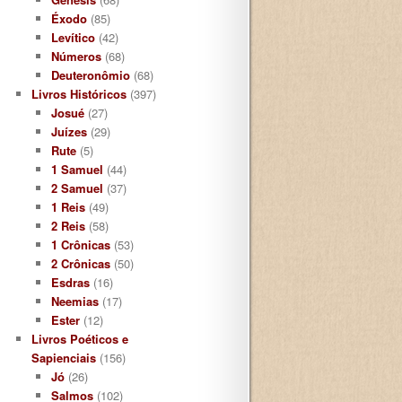
Éxodo
(85)
Levítico
(42)
Números
(68)
Deuteronômio
(68)
Livros Históricos
(397)
Josué
(27)
Juízes
(29)
Rute
(5)
1 Samuel
(44)
2 Samuel
(37)
1 Reis
(49)
2 Reis
(58)
1 Crônicas
(53)
2 Crônicas
(50)
Esdras
(16)
Neemias
(17)
Ester
(12)
Livros Poéticos e
Sapienciais
(156)
Jó
(26)
Salmos
(102)