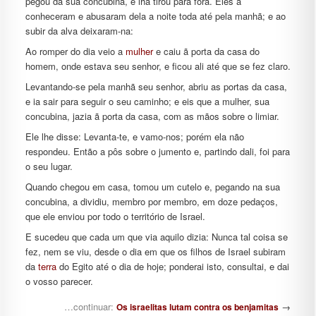
pegou da sua concubina, e lha tirou para fora. Eles a
conheceram e abusaram dela a noite toda até pela manhã; e ao
subir da alva deixaram-na:
Ao romper do dia veio a
mulher
e caiu ã porta da casa do
homem, onde estava seu senhor, e ficou ali até que se fez claro.
Levantando-se pela manhã seu senhor, abriu as portas da casa,
e ia sair para seguir o seu caminho; e eis que a mulher, sua
concubina, jazia ã porta da casa, com as mãos sobre o limiar.
Ele lhe disse: Levanta-te, e vamo-nos; porém ela não
respondeu. Então a pôs sobre o jumento e, partindo dali, foi para
o seu lugar.
Quando chegou em casa, tomou um cutelo e, pegando na sua
concubina, a dividiu, membro por membro, em doze pedaços,
que ele enviou por todo o território de Israel.
E sucedeu que cada um que via aquilo dizia: Nunca tal coisa se
fez, nem se viu, desde o dia em que os filhos de Israel subiram
da
terra
do Egito até o dia de hoje; ponderai isto, consultai, e dai
o vosso parecer.
Navegação de posts
…continuar:
→
Os israelitas lutam contra os benjamitas