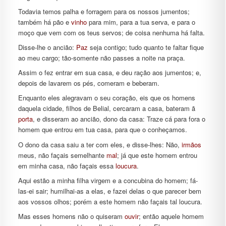
Todavia temos palha e forragem para os nossos jumentos;
também há pão e
vinho
para mim, para a tua serva, e para o
moço que vem com os teus servos; de coisa nenhuma há falta.
Disse-lhe o ancião:
Paz
seja contigo; tudo quanto te faltar fique
ao meu cargo; tão-somente não passes a noite na praça.
Assim o fez entrar em sua casa, e deu ração aos jumentos; e,
depois de lavarem os pés, comeram e beberam.
Enquanto eles alegravam o seu coração, eis que os homens
daquela cidade, filhos de Belial, cercaram a casa, bateram ã
porta
, e disseram ao ancião, dono da casa: Traze cá para fora o
homem que entrou em tua casa, para que o conheçamos.
O dono da casa saiu a ter com eles, e disse-lhes: Não,
irmãos
meus, não façais semelhante
mal
; já que este homem entrou
em minha casa, não façais essa
loucura
.
Aqui estão a minha filha virgem e a concubina do homem; fá-
las-ei sair; humilhai-as a elas, e fazei delas o que parecer bem
aos vossos olhos; porém a este homem não façais tal loucura.
Mas esses homens não o quiseram
ouvir
; então aquele homem