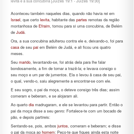
[Juízes 19:1 - Juízes 19:30]
levita e a sua concubina
Aconteceu também naqueles dias, quando não havia rei em
Israel
, que certo
levita
, habitante das
partes
remotas da região
montanhosa de
Efraim
, tomou para si uma concubina, de Belém
de
Judá
.
Ora, a sua concubina adulterou contra ele e, deixando-o, foi para
casa
de seu
pai
em Belém de Judá, e ali ficou uns quatro
meses.
Seu
marido
, levantando-se, foi atrás dela para lhe falar
bondosamente, a fim de tornar a trazê-la; e levava consigo o
seu moço e um par de jumentos. Ela o levou ã casa de seu pai,
o qual, vendo-o, saiu alegremente a encontrar-se com ele.
E seu sogro, o pai da moça, o deteve consigo três dias; assim
comeram e beberam, e se alojaram ali.
Ao quarto
dia
madrugaram, e ele se levantou para partir. Então o
pai da moça disse a seu genro: Fortalece-te com um bocado de
pão, e depois partireis:
Sentando-se, pois, ambos
juntos
, comeram e beberam; e disse
o pai da moça ao
homem
: Peço-te que fiques ainda esta noite