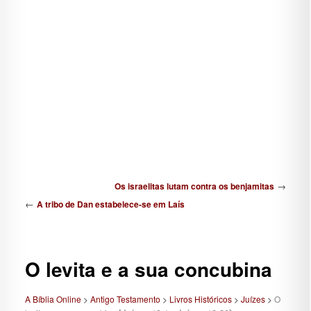
Navegação de posts
→
Os israelitas lutam contra os benjamitas
←
A tribo de Dan estabelece-se em Laís
O levita e a sua concubina
A Bíblia Online
>
Antigo Testamento
>
Livros Históricos
>
Juízes
>
O