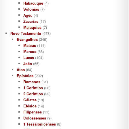
Habacuque
(4)
Sofonias
(7)
Ageu
(4)
Zacarias
(17)
Malaquias
(7)
Novo Testamento
(678)
Evangelhos
(349)
Mateus
(114)
Marcos
(66)
Lucas
(104)
João
(65)
Atos
(64)
Epístolas
(232)
Romanos
(31)
1 Coríntios
(28)
2 Coríntios
(22)
Gálatas
(13)
Efésios
(14)
Filipenses
(11)
Colossenses
(9)
1 Tessalonicenses
(8)