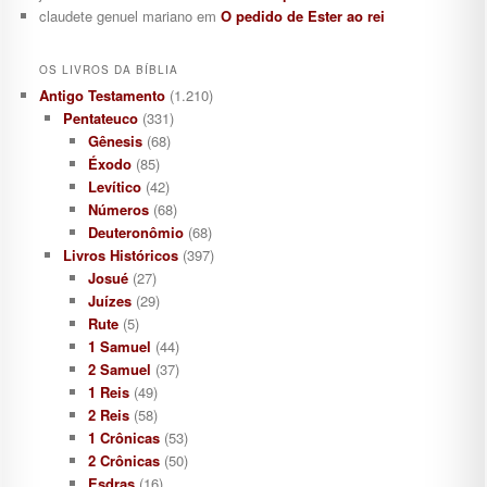
claudete genuel mariano
em
O pedido de Ester ao rei
OS LIVROS DA BÍBLIA
Antigo Testamento
(1.210)
Pentateuco
(331)
Gênesis
(68)
Éxodo
(85)
Levítico
(42)
Números
(68)
Deuteronômio
(68)
Livros Históricos
(397)
Josué
(27)
Juízes
(29)
Rute
(5)
1 Samuel
(44)
2 Samuel
(37)
1 Reis
(49)
2 Reis
(58)
1 Crônicas
(53)
2 Crônicas
(50)
Esdras
(16)