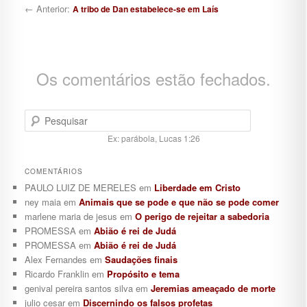
← Anterior:
A tribo de Dan estabelece-se em Laís
Os comentários estão fechados.
Pesquisar
Ex: parábola, Lucas 1:26
COMENTÁRIOS
PAULO LUIZ DE MERELES
em
Liberdade em Cristo
ney maia
em
Animais que se pode e que não se pode comer
marlene maria de jesus
em
O perigo de rejeitar a sabedoria
PROMESSA
em
Abião é rei de Judá
PROMESSA
em
Abião é rei de Judá
Alex Fernandes
em
Saudações finais
Ricardo Franklin
em
Propósito e tema
genival pereira santos silva
em
Jeremias ameaçado de morte
julio cesar
em
Discernindo os falsos profetas