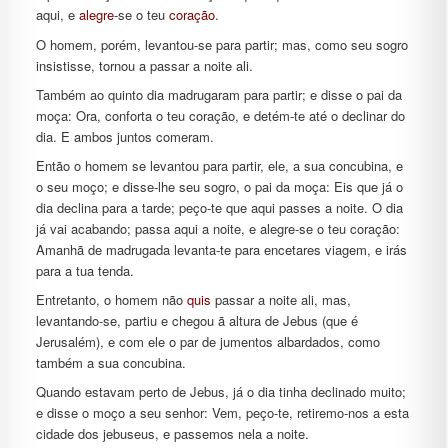
aqui, e
alegre
-se o teu
coração
.
O homem, porém, levantou-se para partir; mas, como seu sogro
insistisse, tornou a passar a noite ali.
Também ao quinto dia madrugaram para partir; e disse o pai da
moça: Ora, conforta o teu coração, e detém-te até o declinar do
dia. E ambos juntos comeram.
Então o homem se levantou para partir, ele, a sua concubina, e
o seu moço; e disse-lhe seu sogro, o pai da moça: Eis que já o
dia declina para a tarde; peço-te que aqui passes a noite. O dia
já vai acabando; passa aqui a noite, e alegre-se o teu coração:
Amanhã de madrugada levanta-te para encetares viagem, e irás
para a tua tenda.
Entretanto, o homem não
quis
passar a noite ali, mas,
levantando-se, partiu e chegou ã altura de Jebus (que é
Jerusalém), e com ele o par de jumentos albardados, como
também a sua concubina.
Quando estavam perto de Jebus, já o dia tinha declinado muito;
e disse o moço a seu senhor: Vem, peço-te, retiremo-nos a esta
cidade dos jebuseus, e passemos nela a noite.