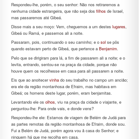
Respondeu-lhe, porém, o seu senhor: Não nos retiraremos a
nenhuma cidade estrangeira, que não seja dos
filhos
de Israel,
mas passaremos até Gibeá.
Disse mais a seu moço: Vem, cheguemos a um destes
lugares
,
Gibeá ou Ramá, e passemos ali a noite.
Passaram, pois, continuando o seu caminho; e o
sol
se pôs
quando estavam perto de Gibeá, que pertence a
Benjamim
.
Pelo que se dirigiram para lá, a fim de passarem ali a noite; e o
levita, entrando, sentou-se na praça da cidade, porque não
houve quem os recolhesse em casa para ali passarem a noite.
Eis que ao anoitecer
vinha
do seu trabalho no campo um ancião;
era ele da região montanhosa de Efraim, mas habitava em
Gibeá; os homens deste lugar, porém, eram benjamitas.
Levantando ele os
olhos
, viu na praça da cidade o viajante, e
perguntou-lhe: Para onde vais, e donde vens?
Respondeu-lhe ele: Estamos de viagem de Belém de Judá para
as partes remotas da região montanhosa de Efraim, donde sou.
Fui a Belém de Judá, porém agora vou ã casa do Senhor; e
ninguem há que me recolha em casa.