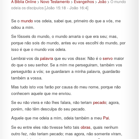
A Bíblia Online
>
Novo Testamento
>
Evangelhos
>
João
>
O mundo
[João 15:18 - João 16:4]
odeia os discípulos
Se o
mundo
vos odeia, sabei que, primeiro do que a vós, me
odiou a mim.
Se fôsseis do mundo, o mundo amaria o que era seu; mas,
porque não sois do mundo, antes eu vos escolhi do mundo, por
isso é que o mundo vos odeia.
Lembrai-vos da
palavra
que eu vos disse: Não é o
servo
maior
do que o seu senhor. Se a mim me perseguiram, também vos
perseguirão a vós; se guardaram a minha palavra, guardarão
também a vossa.
Mas tudo isto vos farão por causa do meu nome, porque não
conhecem aquele que me enviou.
Se eu não viera e não lhes falara, não teriam
pecado
; agora,
porém, não têm desculpa do seu pecado.
Aquele que me odeia a mim, odeia também a meu
Pai
.
Se eu entre eles não tivesse feito tais
obras
, quais nenhum
outro fez, não teriam pecado; mas agora, não somente viram,