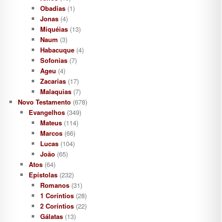
Obadias
(1)
Jonas
(4)
Miquéias
(13)
Naum
(3)
Habacuque
(4)
Sofonias
(7)
Ageu
(4)
Zacarias
(17)
Malaquias
(7)
Novo Testamento
(678)
Evangelhos
(349)
Mateus
(114)
Marcos
(66)
Lucas
(104)
João
(65)
Atos
(64)
Epístolas
(232)
Romanos
(31)
1 Coríntios
(28)
2 Coríntios
(22)
Gálatas
(13)