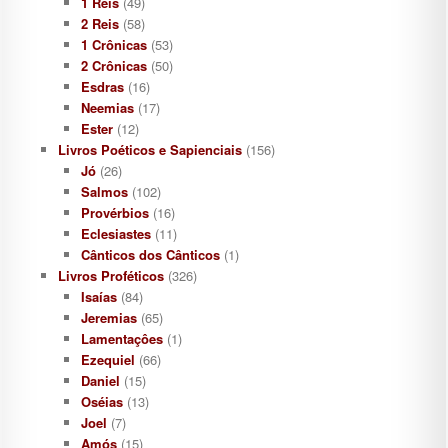
1 Reis
(49)
2 Reis
(58)
1 Crônicas
(53)
2 Crônicas
(50)
Esdras
(16)
Neemias
(17)
Ester
(12)
Livros Poéticos e Sapienciais
(156)
Jó
(26)
Salmos
(102)
Provérbios
(16)
Eclesiastes
(11)
Cânticos dos Cânticos
(1)
Livros Proféticos
(326)
Isaías
(84)
Jeremias
(65)
Lamentaçôes
(1)
Ezequiel
(66)
Daniel
(15)
Oséias
(13)
Joel
(7)
Amós
(15)