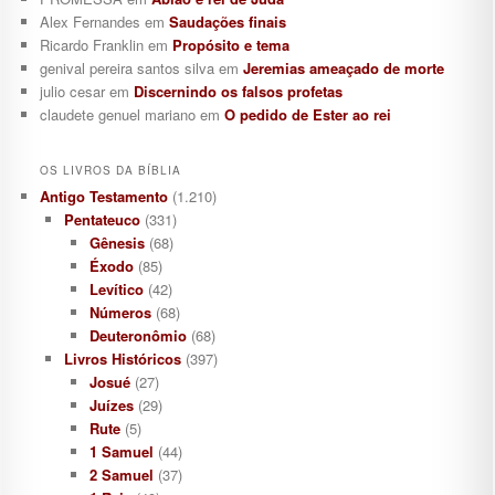
Alex Fernandes
em
Saudações finais
Ricardo Franklin
em
Propósito e tema
genival pereira santos silva
em
Jeremias ameaçado de morte
julio cesar
em
Discernindo os falsos profetas
claudete genuel mariano
em
O pedido de Ester ao rei
OS LIVROS DA BÍBLIA
Antigo Testamento
(1.210)
Pentateuco
(331)
Gênesis
(68)
Éxodo
(85)
Levítico
(42)
Números
(68)
Deuteronômio
(68)
Livros Históricos
(397)
Josué
(27)
Juízes
(29)
Rute
(5)
1 Samuel
(44)
2 Samuel
(37)