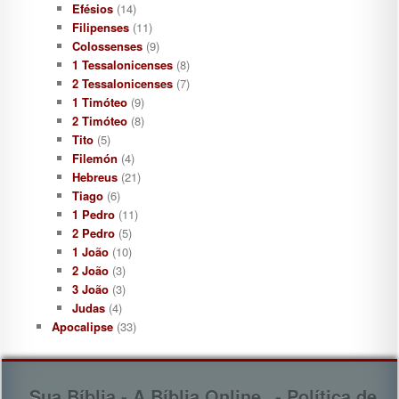
Efésios
(14)
Filipenses
(11)
Colossenses
(9)
1 Tessalonicenses
(8)
2 Tessalonicenses
(7)
1 Timóteo
(9)
2 Timóteo
(8)
Tito
(5)
Filemón
(4)
Hebreus
(21)
Tiago
(6)
1 Pedro
(11)
2 Pedro
(5)
1 João
(10)
2 João
(3)
3 João
(3)
Judas
(4)
Apocalipse
(33)
Sua Bíblia - A Bíblia Online
- Política de