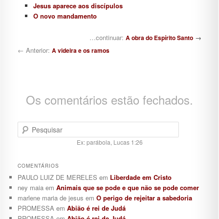
Jesus aparece aos discípulos
O novo mandamento
Navegação de posts
…continuar:
→
A obra do Espírito Santo
← Anterior:
A videira e os ramos
Os comentários estão fechados.
Pesquisar
Ex: parábola, Lucas 1:26
COMENTÁRIOS
PAULO LUIZ DE MERELES
em
Liberdade em Cristo
ney maia
em
Animais que se pode e que não se pode comer
marlene maria de jesus
em
O perigo de rejeitar a sabedoria
PROMESSA
em
Abião é rei de Judá
PROMESSA
em
Abião é rei de Judá