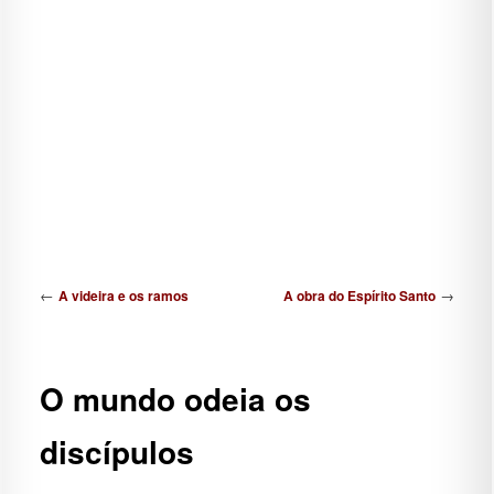
Navegação de posts
←
→
A videira e os ramos
A obra do Espírito Santo
O mundo odeia os
discípulos