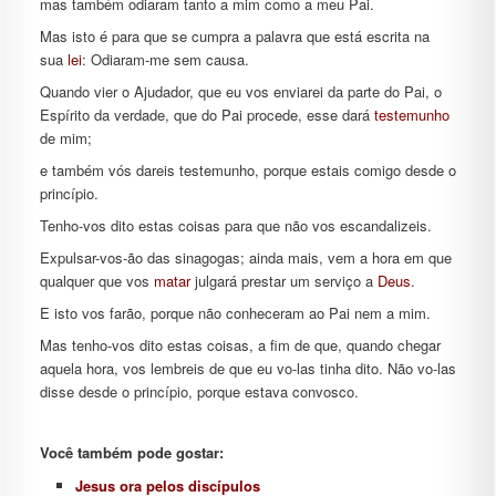
mas também odiaram tanto a mim como a meu Pai.
Mas isto é para que se cumpra a palavra que está escrita na
sua
lei
: Odiaram-me sem causa.
Quando vier o Ajudador, que eu vos enviarei da parte do Pai, o
Espírito da verdade, que do Pai procede, esse dará
testemunho
de mim;
e também vós dareis testemunho, porque estais comigo desde o
princípio.
Tenho-vos dito estas coisas para que não vos escandalizeis.
Expulsar-vos-ão das sinagogas; ainda mais, vem a hora em que
qualquer que vos
matar
julgará prestar um serviço a
Deus
.
E isto vos farão, porque não conheceram ao Pai nem a mim.
Mas tenho-vos dito estas coisas, a fim de que, quando chegar
aquela hora, vos lembreis de que eu vo-las tinha dito. Não vo-las
disse desde o princípio, porque estava convosco.
Você também pode gostar:
Jesus ora pelos discípulos