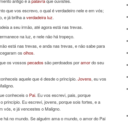
mento antigo é a
palavra
que ouvistes.
 que vos escrevo, o qual é verdadeiro nele e em vós;
 e já brilha a
verdadeira
luz
.
odeia a seu irmão, até agora está nas trevas.
rmanece na luz, e nele não há tropeço.
mão está nas trevas, e anda nas trevas, e não sabe para
e cegaram os
olhos
.
rque os vossos
pecados
são perdoados por
amor
do seu
conheceis aquele que é desde o princípio.
Jovens
, eu vos
Maligno.
que conheceis o
Pai
. Eu vos escrevi, pais, porque
 princípio. Eu escrevi, jovens, porque sois fortes, e a
vós, e já vencestes o Maligno.
ue há no mundo. Se alguém ama o mundo, o amor do Pai