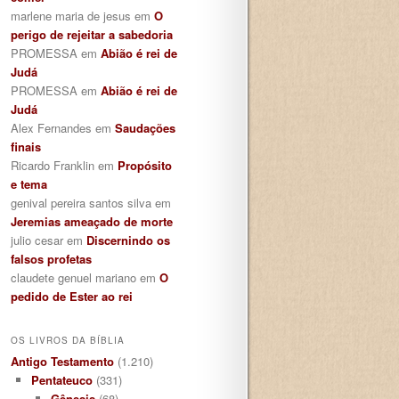
marlene maria de jesus
em
O
perigo de rejeitar a sabedoria
PROMESSA
em
Abião é rei de
Judá
PROMESSA
em
Abião é rei de
Judá
Alex Fernandes
em
Saudações
finais
Ricardo Franklin
em
Propósito
e tema
genival pereira santos silva
em
Jeremias ameaçado de morte
julio cesar
em
Discernindo os
falsos profetas
claudete genuel mariano
em
O
pedido de Ester ao rei
OS LIVROS DA BÍBLIA
Antigo Testamento
(1.210)
Pentateuco
(331)
Gênesis
(68)