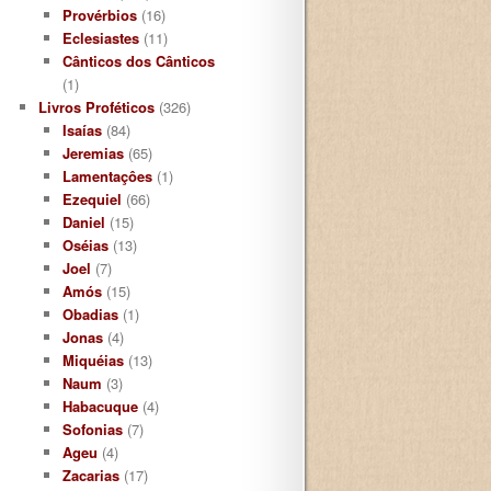
Provérbios
(16)
Eclesiastes
(11)
Cânticos dos Cânticos
(1)
Livros Proféticos
(326)
Isaías
(84)
Jeremias
(65)
Lamentaçôes
(1)
Ezequiel
(66)
Daniel
(15)
Oséias
(13)
Joel
(7)
Amós
(15)
Obadias
(1)
Jonas
(4)
Miquéias
(13)
Naum
(3)
Habacuque
(4)
Sofonias
(7)
Ageu
(4)
Zacarias
(17)