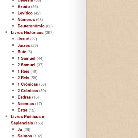
Éxodo
(85)
Levítico
(42)
Números
(68)
Deuteronômio
(68)
Livros Históricos
(397)
Josué
(27)
Juízes
(29)
Rute
(5)
1 Samuel
(44)
2 Samuel
(37)
1 Reis
(49)
2 Reis
(58)
1 Crônicas
(53)
2 Crônicas
(50)
Esdras
(16)
Neemias
(17)
Ester
(12)
Livros Poéticos e
Sapienciais
(156)
Jó
(26)
Salmos
(102)