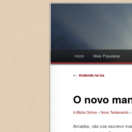
Menu principal
Início
Mais Populares
Pular para o conteúdo princi
Pular para o conteúdo secu
Navegação de posts
←
Andando na luz
O novo ma
A Bíblia Online
>
Novo Testamento
Amados, não vos escrevo ma