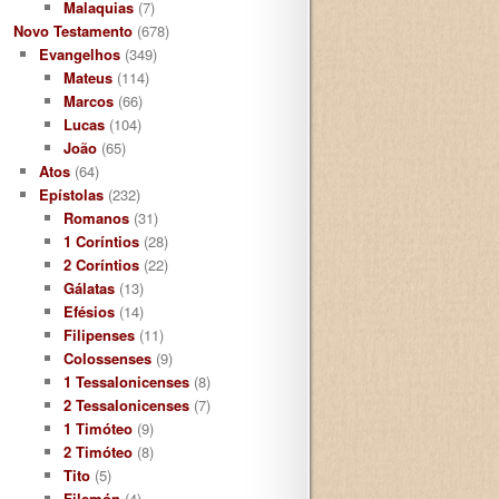
Malaquias
(7)
Novo Testamento
(678)
Evangelhos
(349)
Mateus
(114)
Marcos
(66)
Lucas
(104)
João
(65)
Atos
(64)
Epístolas
(232)
Romanos
(31)
1 Coríntios
(28)
2 Coríntios
(22)
Gálatas
(13)
Efésios
(14)
Filipenses
(11)
Colossenses
(9)
1 Tessalonicenses
(8)
2 Tessalonicenses
(7)
1 Timóteo
(9)
2 Timóteo
(8)
Tito
(5)
Filemón
(4)