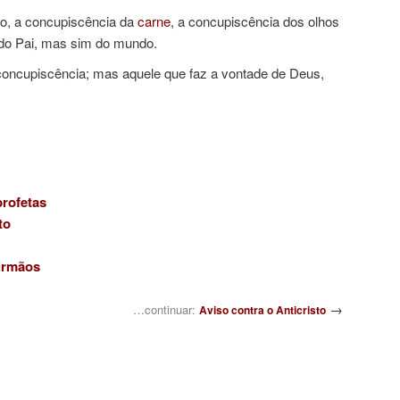
o, a concupiscência da
carne
, a concupiscência dos olhos
do Pai, mas sim do mundo.
concupiscência; mas aquele que faz a vontade de Deus,
profetas
to
irmãos
→
…continuar:
Aviso contra o Anticristo