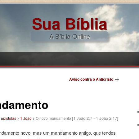
Sua Bíblia
A Bíblia Online
pal
ndário
→
Aviso contra o Anticristo
ndamento
[1 João 2:7 - 1 João 2:17]
>
Epístolas
>
1 João
>
O novo mandamento
ndamento novo, mas um mandamento antigo, que tendes