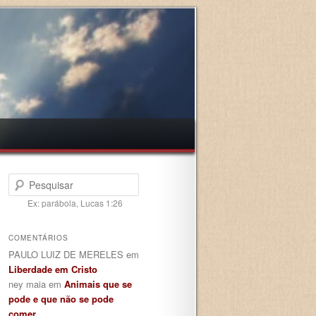
Pesquisar
Ex: parábola, Lucas 1:26
COMENTÁRIOS
PAULO LUIZ DE MERELES
em
Liberdade em Cristo
ney maia
em
Animais que se
pode e que não se pode
comer