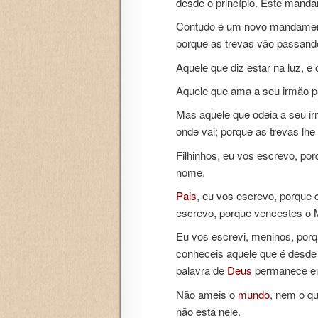
desde o princípio. Este manda
Contudo é um novo mandamento
porque as trevas vão passando,
Aquele que diz estar na luz, e 
Aquele que ama a seu irmão pe
Mas aquele que odeia a seu ir
onde vai; porque as trevas lh
Filhinhos, eu vos escrevo, po
nome.
Pais
, eu vos escrevo, porque 
escrevo, porque vencestes o 
Eu vos escrevi, meninos, por
conheceis aquele que é desde o
palavra de
Deus
permanece em 
Não ameis o
mundo
, nem o q
não está nele.