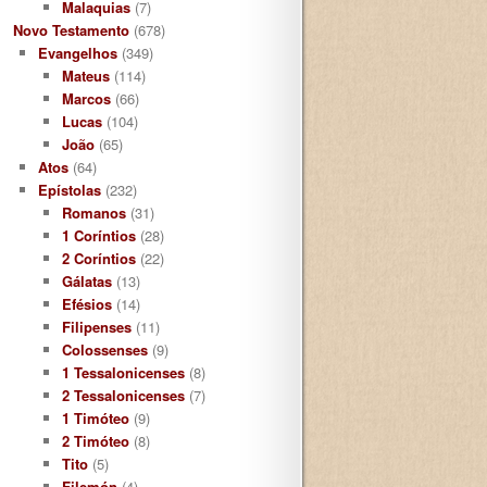
Malaquias
(7)
Novo Testamento
(678)
Evangelhos
(349)
Mateus
(114)
Marcos
(66)
Lucas
(104)
João
(65)
Atos
(64)
Epístolas
(232)
Romanos
(31)
1 Coríntios
(28)
2 Coríntios
(22)
Gálatas
(13)
Efésios
(14)
Filipenses
(11)
Colossenses
(9)
1 Tessalonicenses
(8)
2 Tessalonicenses
(7)
1 Timóteo
(9)
2 Timóteo
(8)
Tito
(5)
Filemón
(4)