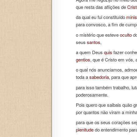
que resta das aflições de
Cris
da qual eu fui constituído
minis
para convosco, a fim de cump
o mistério que esteve
oculto
do
seus
santos
,
a quem Deus
quis
fazer conhe
gentios
, que é Cristo em vós,
o qual nós anunciamos, admo
toda a
sabedoria
, para que ap
para isso também trabalho, lu
poderosamente.
Pois quero que saibais quão gr
por quantos não viram a minh
para que os seus corações se
plenitude
do entendimento par