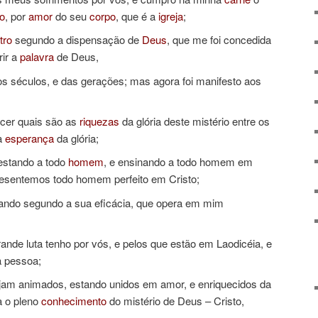
to
, por
amor
do seu
corpo
, que é a
igreja
;
tro
segundo a dispensação de
Deus
, que me foi concedida
rir a
palavra
de Deus,
s séculos, e das gerações; mas agora foi manifesto aos
cer quais são as
riquezas
da glória deste mistério entre os
 a
esperança
da glória;
estando a todo
homem
, e ensinando a todo homem em
resentemos todo homem perfeito em Cristo;
tando segundo a sua eficácia, que opera em mim
ande luta tenho por vós, e pelos que estão em Laodicéia, e
a pessoa;
jam animados, estando unidos em amor, e enriquecidos da
a o pleno
conhecimento
do mistério de Deus – Cristo,