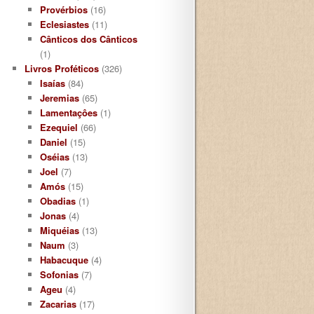
Provérbios
(16)
Eclesiastes
(11)
Cânticos dos Cânticos
(1)
Livros Proféticos
(326)
Isaías
(84)
Jeremias
(65)
Lamentaçôes
(1)
Ezequiel
(66)
Daniel
(15)
Oséias
(13)
Joel
(7)
Amós
(15)
Obadias
(1)
Jonas
(4)
Miquéias
(13)
Naum
(3)
Habacuque
(4)
Sofonias
(7)
Ageu
(4)
Zacarias
(17)