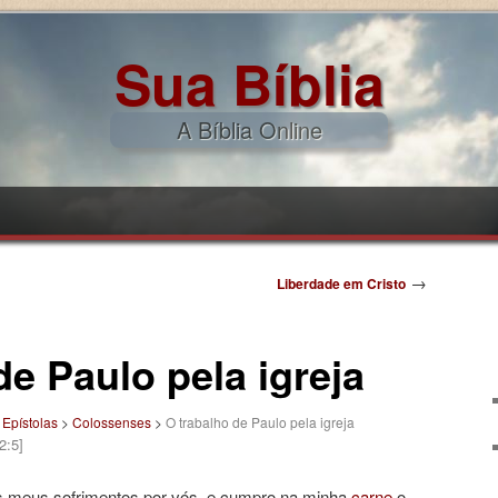
Sua Bíblia
A Bíblia Online
pal
ndário
→
Liberdade em Cristo
de Paulo pela igreja
>
Epístolas
>
Colossenses
>
O trabalho de Paulo pela igreja
2:5]
s meus sofrimentos por vós, e cumpro na minha
carne
o