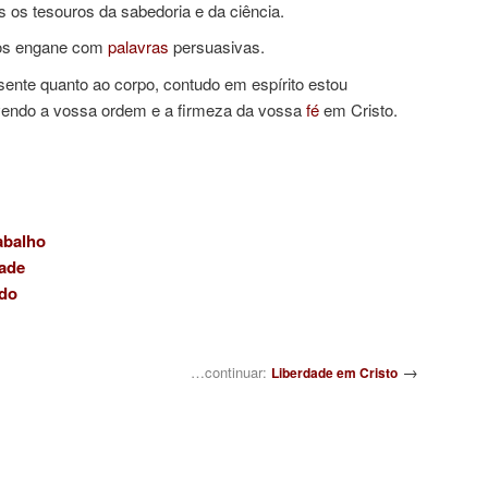
s os tesouros da sabedoria e da ciência.
vos engane com
palavras
persuasivas.
sente quanto ao corpo, contudo em espírito estou
vendo a vossa ordem e a firmeza da vossa
fé
em Cristo.
abalho
dade
do
→
…continuar:
Liberdade em Cristo