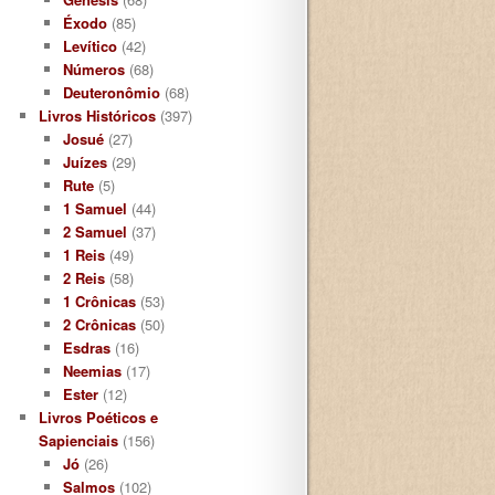
Éxodo
(85)
Levítico
(42)
Números
(68)
Deuteronômio
(68)
Livros Históricos
(397)
Josué
(27)
Juízes
(29)
Rute
(5)
1 Samuel
(44)
2 Samuel
(37)
1 Reis
(49)
2 Reis
(58)
1 Crônicas
(53)
2 Crônicas
(50)
Esdras
(16)
Neemias
(17)
Ester
(12)
Livros Poéticos e
Sapienciais
(156)
Jó
(26)
Salmos
(102)