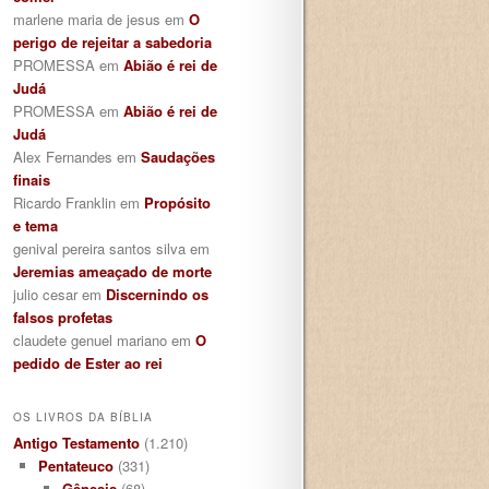
marlene maria de jesus
em
O
perigo de rejeitar a sabedoria
PROMESSA
em
Abião é rei de
Judá
PROMESSA
em
Abião é rei de
Judá
Alex Fernandes
em
Saudações
finais
Ricardo Franklin
em
Propósito
e tema
genival pereira santos silva
em
Jeremias ameaçado de morte
julio cesar
em
Discernindo os
falsos profetas
claudete genuel mariano
em
O
pedido de Ester ao rei
OS LIVROS DA BÍBLIA
Antigo Testamento
(1.210)
Pentateuco
(331)
Gênesis
(68)