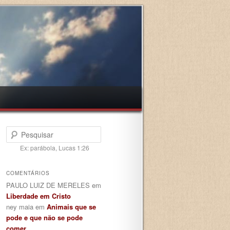
Pesquisar
Ex: parábola, Lucas 1:26
COMENTÁRIOS
PAULO LUIZ DE MERELES
em
Liberdade em Cristo
ney maia
em
Animais que se
pode e que não se pode
comer