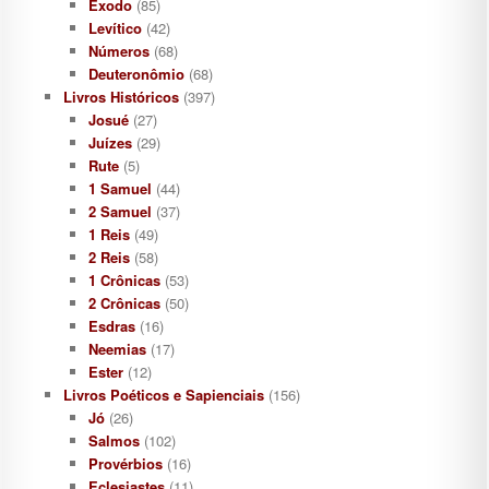
Éxodo
(85)
Levítico
(42)
Números
(68)
Deuteronômio
(68)
Livros Históricos
(397)
Josué
(27)
Juízes
(29)
Rute
(5)
1 Samuel
(44)
2 Samuel
(37)
1 Reis
(49)
2 Reis
(58)
1 Crônicas
(53)
2 Crônicas
(50)
Esdras
(16)
Neemias
(17)
Ester
(12)
Livros Poéticos e Sapienciais
(156)
Jó
(26)
Salmos
(102)
Provérbios
(16)
Eclesiastes
(11)