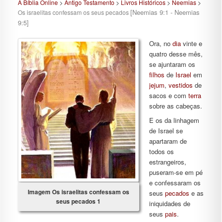
A Bíblia Online
>
Antigo Testamento
>
Livros Históricos
>
Neemias
>
[Neemias 9:1 - Neemias
Os israelitas confessam os seus pecados
9:5]
Ora, no
dia
vinte e
quatro desse mês,
se ajuntaram os
filhos
de
Israel
em
jejum
,
vestidos
de
sacos e com
terra
sobre as cabeças.
E os da linhagem
de Israel se
apartaram de
todos os
estrangeiros,
puseram-se em pé
e confessaram os
Imagem Os israelitas confessam os
seus
pecados
e as
seus pecados 1
iniquidades de
seus
pais
.