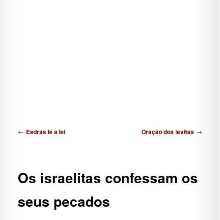
Navegação de posts
←
→
Esdras lê a lei
Oração dos levitas
Os israelitas confessam os
seus pecados