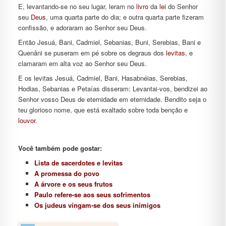
E, levantando-se no seu lugar, leram no
livro
da
lei
do Senhor
seu
Deus
, uma quarta parte do dia; e outra quarta parte fizeram
confissão, e adoraram ao Senhor seu Deus.
Então Jesuá, Bani, Cadmiel, Sebanias, Buni, Serebias, Bani e
Quenâni se puseram em pé sobre os degraus dos
levitas
, e
clamaram em alta voz ao Senhor seu Deus.
E os levitas Jesuá, Cadmiel, Bani, Hasabnéias, Serebias,
Hodias, Sebanias e Petaías disseram: Levantai-vos, bendizei ao
Senhor vosso Deus de eternidade em eternidade. Bendito seja o
teu glorioso nome, que está exaltado sobre toda benção e
louvor
.
Você também pode gostar:
Lista de sacerdotes e levitas
A promessa do povo
A árvore e os seus frutos
Paulo refere-se aos seus sofrimentos
Os judeus vingam-se dos seus inimigos