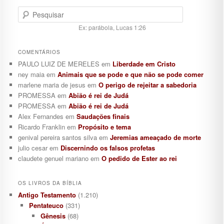
Pesquisar
Ex: parábola, Lucas 1:26
COMENTÁRIOS
PAULO LUIZ DE MERELES
em
Liberdade em Cristo
ney maia
em
Animais que se pode e que não se pode comer
marlene maria de jesus
em
O perigo de rejeitar a sabedoria
PROMESSA
em
Abião é rei de Judá
PROMESSA
em
Abião é rei de Judá
Alex Fernandes
em
Saudações finais
Ricardo Franklin
em
Propósito e tema
genival pereira santos silva
em
Jeremias ameaçado de morte
julio cesar
em
Discernindo os falsos profetas
claudete genuel mariano
em
O pedido de Ester ao rei
OS LIVROS DA BÍBLIA
Antigo Testamento
(1.210)
Pentateuco
(331)
Gênesis
(68)