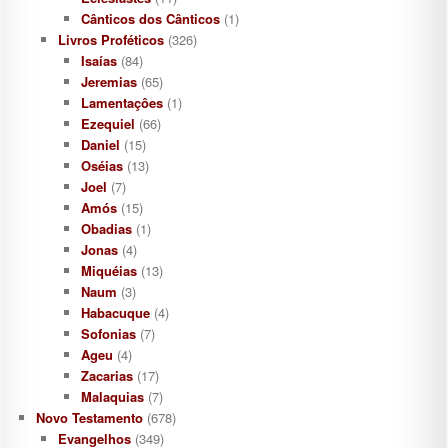
Cânticos dos Cânticos
(1)
Livros Proféticos
(326)
Isaías
(84)
Jeremias
(65)
Lamentaçôes
(1)
Ezequiel
(66)
Daniel
(15)
Oséias
(13)
Joel
(7)
Amós
(15)
Obadias
(1)
Jonas
(4)
Miquéias
(13)
Naum
(3)
Habacuque
(4)
Sofonias
(7)
Ageu
(4)
Zacarias
(17)
Malaquias
(7)
Novo Testamento
(678)
Evangelhos
(349)