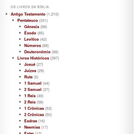
OS LIVROS DA BÍBLIA
Antigo Testamento
(1.210)
Pentateuco
(331)
Gênesis
(68)
Éxodo
(85)
Levítico
(42)
Números
(68)
Deuteronômio
(68)
Livros Históricos
(397)
Josué
(27)
Juízes
(29)
Rute
(5)
1 Samuel
(44)
2 Samuel
(37)
1 Reis
(49)
2 Reis
(58)
1 Crônicas
(53)
2 Crônicas
(50)
Esdras
(16)
Neemias
(17)
Ester
(12)