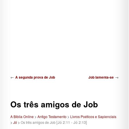
Navegação de posts
←
→
A segunda prova de Job
Job lamenta-se
Os três amigos de Job
A Bíblia Online
>
Antigo Testamento
>
Livros Poéticos e Sapienciais
[Jó 2:11 - Jó 2:13]
>
Jó
>
Os três amigos de Job