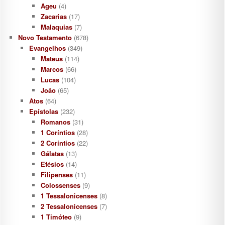
Ageu
(4)
Zacarias
(17)
Malaquias
(7)
Novo Testamento
(678)
Evangelhos
(349)
Mateus
(114)
Marcos
(66)
Lucas
(104)
João
(65)
Atos
(64)
Epístolas
(232)
Romanos
(31)
1 Coríntios
(28)
2 Coríntios
(22)
Gálatas
(13)
Efésios
(14)
Filipenses
(11)
Colossenses
(9)
1 Tessalonicenses
(8)
2 Tessalonicenses
(7)
1 Timóteo
(9)