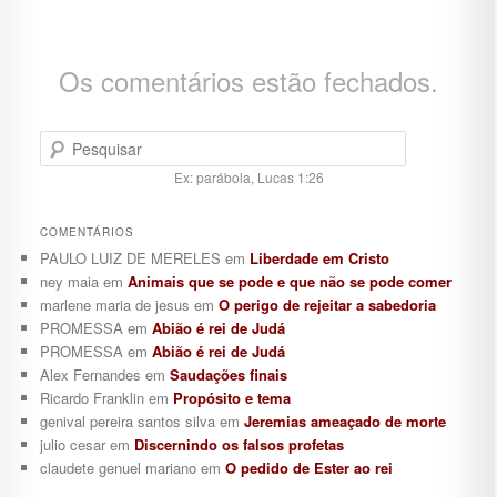
Os comentários estão fechados.
Pesquisar
Ex: parábola, Lucas 1:26
COMENTÁRIOS
PAULO LUIZ DE MERELES
em
Liberdade em Cristo
ney maia
em
Animais que se pode e que não se pode comer
marlene maria de jesus
em
O perigo de rejeitar a sabedoria
PROMESSA
em
Abião é rei de Judá
PROMESSA
em
Abião é rei de Judá
Alex Fernandes
em
Saudações finais
Ricardo Franklin
em
Propósito e tema
genival pereira santos silva
em
Jeremias ameaçado de morte
julio cesar
em
Discernindo os falsos profetas
claudete genuel mariano
em
O pedido de Ester ao rei