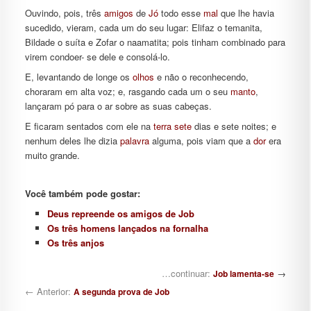
Ouvindo, pois, três
amigos
de
Jó
todo esse
mal
que lhe havia
sucedido, vieram, cada um do seu lugar: Elifaz o temanita,
Bildade o suíta e Zofar o naamatita; pois tinham combinado para
virem condoer- se dele e consolá-lo.
E, levantando de longe os
olhos
e não o reconhecendo,
choraram em alta voz; e, rasgando cada um o seu
manto
,
lançaram pó para o ar sobre as suas cabeças.
E ficaram sentados com ele na
terra
sete
dias e sete noites; e
nenhum deles lhe dizia
palavra
alguma, pois viam que a
dor
era
muito grande.
Você também pode gostar:
Deus repreende os amigos de Job
Os três homens lançados na fornalha
Os três anjos
Navegação de posts
…continuar:
→
Job lamenta-se
← Anterior:
A segunda prova de Job