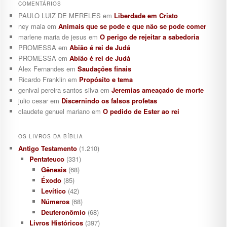
COMENTÁRIOS
PAULO LUIZ DE MERELES
em
Liberdade em Cristo
ney maia
em
Animais que se pode e que não se pode comer
marlene maria de jesus
em
O perigo de rejeitar a sabedoria
PROMESSA
em
Abião é rei de Judá
PROMESSA
em
Abião é rei de Judá
Alex Fernandes
em
Saudações finais
Ricardo Franklin
em
Propósito e tema
genival pereira santos silva
em
Jeremias ameaçado de morte
julio cesar
em
Discernindo os falsos profetas
claudete genuel mariano
em
O pedido de Ester ao rei
OS LIVROS DA BÍBLIA
Antigo Testamento
(1.210)
Pentateuco
(331)
Gênesis
(68)
Éxodo
(85)
Levítico
(42)
Números
(68)
Deuteronômio
(68)
Livros Históricos
(397)