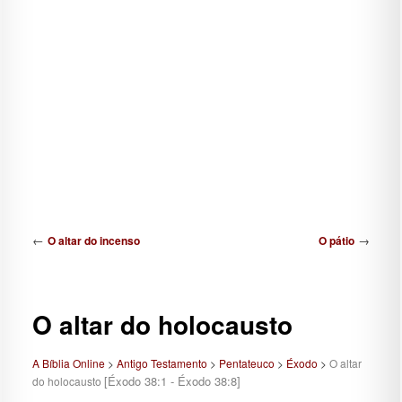
Navegação de posts
←
→
O altar do incenso
O pátio
O altar do holocausto
A Bíblia Online
>
Antigo Testamento
>
Pentateuco
>
Éxodo
>
O altar
[Éxodo 38:1 - Éxodo 38:8]
do holocausto