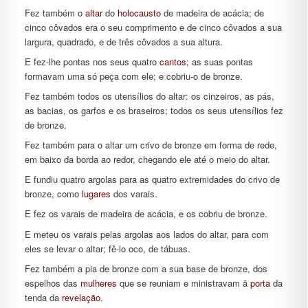
Fez também o
altar
do
holocausto
de madeira de acácia; de
cinco côvados era o seu comprimento e de cinco côvados a sua
largura, quadrado, e de três côvados a sua altura.
E fez-lhe pontas nos seus quatro
cantos
; as suas pontas
formavam uma só peça com ele; e cobriu-o de bronze.
Fez também todos os utensílios do altar: os cinzeiros, as pás,
as bacias, os garfos e os braseiros; todos os seus utensílios fez
de bronze.
Fez também para o altar um crivo de bronze em forma de rede,
em baixo da borda ao redor, chegando ele até o meio do altar.
E fundiu quatro argolas para as quatro extremidades do crivo de
bronze, como
lugares
dos varais.
E fez os varais de madeira de acácia, e os cobriu de bronze.
E meteu os varais pelas argolas aos lados do altar, para com
eles se levar o altar; fê-lo oco, de tábuas.
Fez também a pia de bronze com a sua base de bronze, dos
espelhos das
mulheres
que se reuniam e ministravam ã
porta
da
tenda da
revelação
.