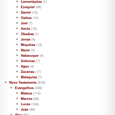
Lamentaçôes
(1)
Ezequiel
(66)
Daniel
(15)
Oséias
(13)
Joel
(7)
Amós
(15)
Obadias
(1)
Jonas
(4)
Miquéias
(13)
Naum
(3)
Habacuque
(4)
Sofonias
(7)
Ageu
(4)
Zacarias
(17)
Malaquias
(7)
Novo Testamento
(678)
Evangelhos
(349)
Mateus
(114)
Marcos
(66)
Lucas
(104)
João
(65)
Atos
(64)