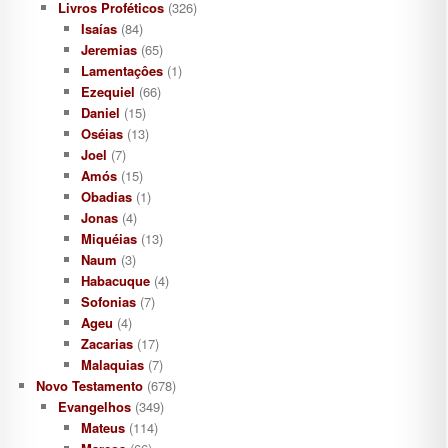
Livros Proféticos
(326)
Isaías
(84)
Jeremias
(65)
Lamentaçôes
(1)
Ezequiel
(66)
Daniel
(15)
Oséias
(13)
Joel
(7)
Amós
(15)
Obadias
(1)
Jonas
(4)
Miquéias
(13)
Naum
(3)
Habacuque
(4)
Sofonias
(7)
Ageu
(4)
Zacarias
(17)
Malaquias
(7)
Novo Testamento
(678)
Evangelhos
(349)
Mateus
(114)