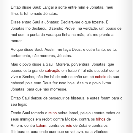
Então disse Saul: Lançai a sorte entre mim e Jônatas, meu
filho. E foi tomado Jônatas.
Disse então Saul a Jônatas: Declara-me o que fizeste. E
Jônatas lho declarou, dizendo: Provei, na verdade, um pouco de
mel com a ponta da vara que tinha na mão; eis-me pronto a
morrer.
Ao que disse Saul: Assim me faça Deus, e outro tanto, se tu,
certamente, não morreres, Jônatas.
Mas o povo disse a Saul: Morrerá, porventura, Jônatas, que
operou esta grande
salvação
em Israel? Tal não suceda! como
vive o Senhor, não lhe há de cair no chão um só
cabelo
da sua
cabeça! pois com Deus fez isso hoje. Assim o povo livrou
Jônatas, para que não morresse.
Então Saul deixou de perseguir os filisteus, e estes foram para o
seu lugar.
Tendo Saul tomado o
reino
sobre Israel, pelejou contra todos os
seus inimigos em redor: contra Moabe, contra os
filhos
de
Amom, contra
Edom
, contra os
reis
de Zobá e contra os
filisteus; e, para onde quer que se voltava, saía vitorioso.