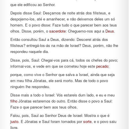
que ele edificou ao Senhor.
Depois disse Saul: Desçamos de noite atrás dos filisteus, e
despojemo-los, até e amanhecer, e não deixemos deles um só
homem. E o povo disse: Faze tudo o que parecer bem aos teus
olhos. Disse, porém, o
sacerdote
: Cheguemo-nos aqui a
Deus
.
Então consultou Saul a Deus, dizendo: Descerei atrás dos
filisteus? entregá-los-ás na mão de Israel? Deus, porém, não lhe
respondeu naquele dia.
Disse, pois, Saul: Chegai-vos para cá, todos os chefes do povo;
informai-vos, e vede em que se cometeu hoje este
pecado
;
porque, como vive o Senhor que salva a Israel, ainda que seja
em meu filha Jônatas, ele será morto. Mas de todo o povo
ninguém lhe respondeu.
Disse mais a todo o Israel: Vós estareis dum lado, e eu e meu
filho
Jônatas estaremos do outro. Então disse o povo a Saul:
Faze o que parecer bem aos teus olhos.
Falou, pois, Saul ao Senhor Deus de Israel: Mostra o que é
justo
. E Jônatas e Saul foram tomados por
sorte
, e o povo saiu
livre.