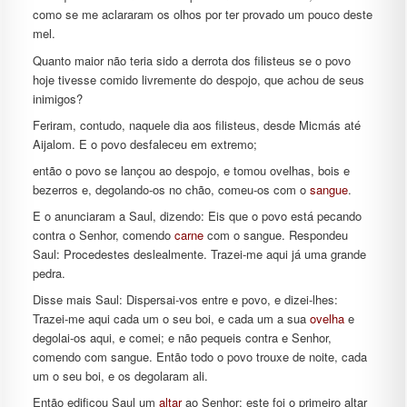
como se me aclararam os olhos por ter provado um pouco deste
mel.
Quanto maior não teria sido a derrota dos filisteus se o povo
hoje tivesse comido livremente do despojo, que achou de seus
inimigos?
Feriram, contudo, naquele dia aos filisteus, desde Micmás até
Aijalom. E o povo desfaleceu em extremo;
então o povo se lançou ao despojo, e tomou ovelhas, bois e
bezerros e, degolando-os no chão, comeu-os com o
sangue
.
E o anunciaram a Saul, dizendo: Eis que o povo está pecando
contra o Senhor, comendo
carne
com o sangue. Respondeu
Saul: Procedestes deslealmente. Trazei-me aqui já uma grande
pedra.
Disse mais Saul: Dispersai-vos entre e povo, e dizei-lhes:
Trazei-me aqui cada um o seu boi, e cada um a sua
ovelha
e
degolai-os aqui, e comei; e não pequeis contra e Senhor,
comendo com sangue. Então todo o povo trouxe de noite, cada
um o seu boi, e os degolaram ali.
Então edificou Saul um
altar
ao Senhor; este foi o primeiro altar