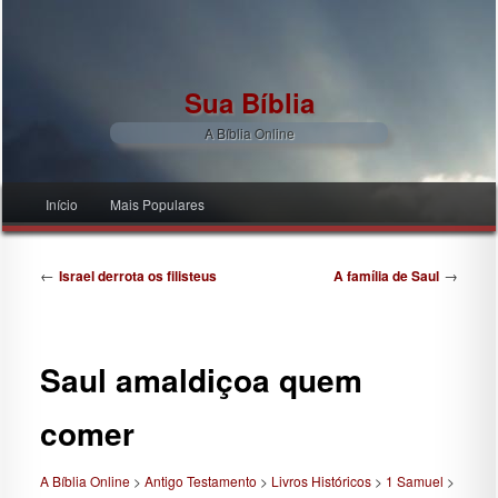
Sua Bíblia
A Bíblia Online
Menu principal
Início
Mais Populares
Pular para o conteúdo principal
Pular para o conteúdo secundário
Navegação de posts
←
→
Israel derrota os filisteus
A família de Saul
Saul amaldiçoa quem
comer
A Bíblia Online
>
Antigo Testamento
>
Livros Históricos
>
1 Samuel
>