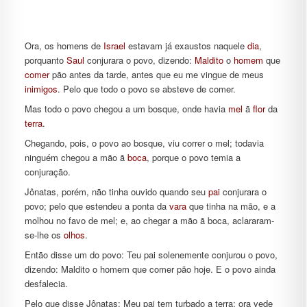
Ora, os homens de
Israel
estavam já exaustos naquele
dia
,
porquanto
Saul
conjurara o povo, dizendo:
Maldito
o
homem
que
comer
pão antes da tarde, antes que eu me vingue de meus
inimigos
. Pelo que todo o povo se absteve de comer.
Mas todo o povo chegou a um bosque, onde havia
mel
ã
flor
da
terra
.
Chegando, pois, o povo ao bosque, viu correr o mel; todavia
ninguém chegou a mão ã
boca
, porque o povo temia a
conjuração.
Jônatas, porém, não tinha ouvido quando seu
pai
conjurara o
povo; pelo que estendeu a ponta da
vara
que tinha na mão, e a
molhou no favo de mel; e, ao chegar a mão ã boca, aclararam-
se-lhe os
olhos
.
Então disse um do povo: Teu pai solenemente conjurou o povo,
dizendo: Maldito o homem que comer pão hoje. E o povo ainda
desfalecia.
Pelo que disse Jônatas: Meu pai tem turbado a terra; ora vede