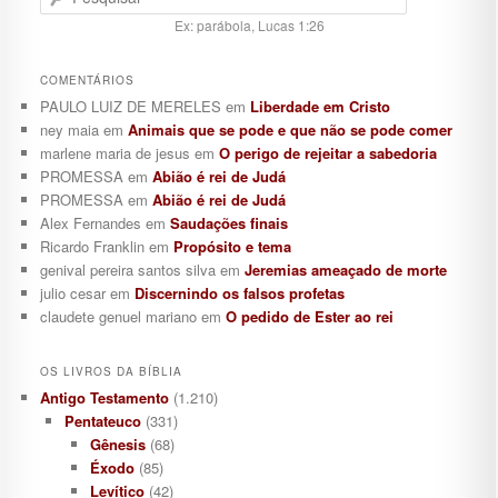
Ex: parábola, Lucas 1:26
COMENTÁRIOS
PAULO LUIZ DE MERELES
em
Liberdade em Cristo
ney maia
em
Animais que se pode e que não se pode comer
marlene maria de jesus
em
O perigo de rejeitar a sabedoria
PROMESSA
em
Abião é rei de Judá
PROMESSA
em
Abião é rei de Judá
Alex Fernandes
em
Saudações finais
Ricardo Franklin
em
Propósito e tema
genival pereira santos silva
em
Jeremias ameaçado de morte
julio cesar
em
Discernindo os falsos profetas
claudete genuel mariano
em
O pedido de Ester ao rei
OS LIVROS DA BÍBLIA
Antigo Testamento
(1.210)
Pentateuco
(331)
Gênesis
(68)
Éxodo
(85)
Levítico
(42)